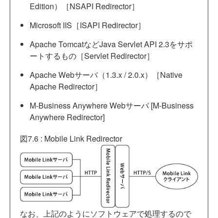
Edition）［NSAPI Redirector］
Microsoft IIS［ISAPI Redirector］
Apache TomcatなどJava Servlet API 2.3をサポ
ートするもの［Servlet Redirector］
Apache Webサーバ（1.3.x / 2.0.x）［Native
Apache Redirector］
M-Business Anywhere Webサーバ [M-Business
Anywhere Redirector]
図7.6 : Mobile Link Redirector
なお、上記のようにソフトウェアで処理するので