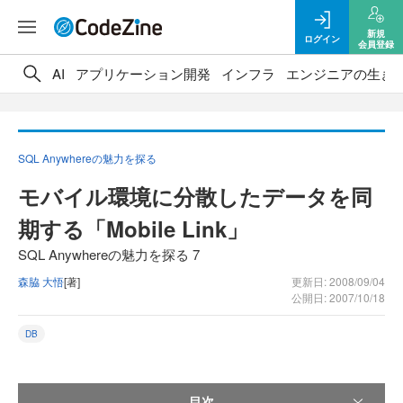
新規
ログイン
会員登録
AI
アプリケーション開発
インフラ
エンジニアの生き
SQL Anywhereの魅力を探る
モバイル環境に分散したデータを同
期する「Mobile Link」
SQL Anywhereの魅力を探る 7
森脇 大悟
[著]
更新日: 2008/09/04
公開日: 2007/10/18
DB
目次