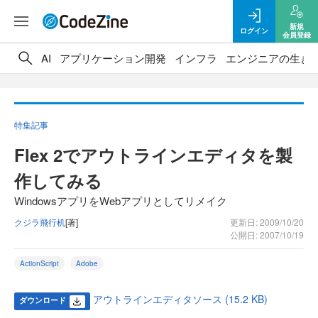
新規
ログイン
会員登録
AI
アプリケーション開発
インフラ
エンジニアの生き
特集記事
Flex 2でアウトラインエディタを製
作してみる
WindowsアプリをWebアプリとしてリメイク
クジラ飛行机
[著]
更新日: 2009/10/20
公開日: 2007/10/19
ActionScript
Adobe
アウトラインエディタソース (15.2 KB)
ダウンロード