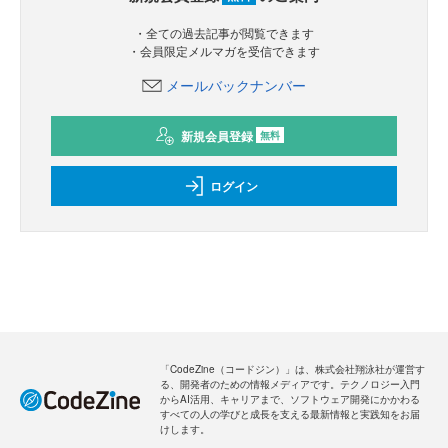
・全ての過去記事が閲覧できます
・会員限定メルマガを受信できます
メールバックナンバー
新規会員登録
無料
ログイン
「CodeZine（コードジン）」は、株式会社翔泳社が運営す
る、開発者のための情報メディアです。テクノロジー入門
からAI活用、キャリアまで、ソフトウェア開発にかかわる
すべての人の学びと成長を支える最新情報と実践知をお届
けします。