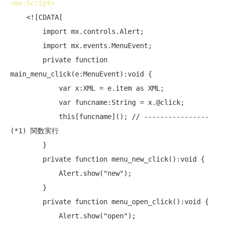
<
mx:Script
>
    <![CDATA[

        import mx.controls.Alert;

        import mx.events.MenuEvent;

        private function 
main_menu_click(e:MenuEvent):void {

            var x:XML = e.item as XML;

            var funcname:String = x.@click;

            this[funcname](); // ---------------- 
(*1) 関数実行

        }

        private function menu_new_click():void {

            Alert.show("new");

        }

        private function menu_open_click():void {

            Alert.show("open");
