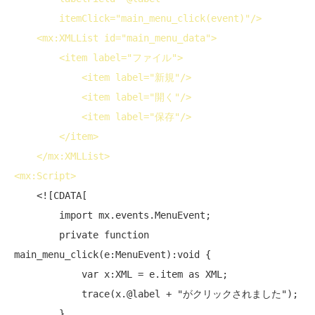
itemClick
="main_menu_click(event)"/>
<
mx:XMLList
id
="main_menu_data">
<
item
label
="ファイル">
<
item
label
="新規"/>
<
item
label
="開く"/>
<
item
label
="保存"/>
</
item
>
</
mx:XMLList
>
<
mx:Script
>
    <![CDATA[

        import mx.events.MenuEvent;

        private function 
main_menu_click(e:MenuEvent):void {

            var x:XML = e.item as XML;

            trace(x.@label + "がクリックされました");

        }
