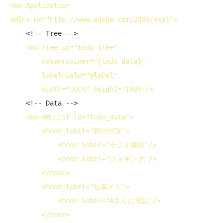
<
mx:Application
xmlns:mx
="http://www.adobe.com/2006/mxml">
<!-- Tree -->
<
mx:Tree
id
="todo_tree"
dataProvider
="{todo_data}"
labelField
="@label"
width
="100%" 
height
="100%"/>
<!-- Data -->
<
mx:XMLList
id
="todo_data">
<
node
label
="朝の日課">
<
node
label
="ラジオ体操"/>
<
node
label
="ジョギング"/>
</
node
>
<
node
label
="仕事メモ">
<
node
label
="Aさんに電話"/>
</
node
>