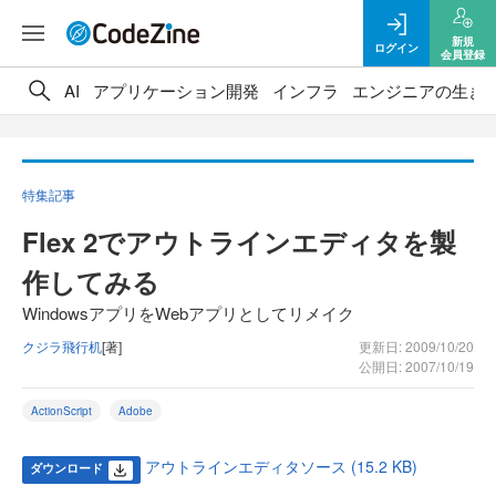
新規
ログイン
会員登録
AI
アプリケーション開発
インフラ
エンジニアの生き
特集記事
Flex 2でアウトラインエディタを製
作してみる
WindowsアプリをWebアプリとしてリメイク
クジラ飛行机
[著]
更新日: 2009/10/20
公開日: 2007/10/19
ActionScript
Adobe
アウトラインエディタソース (15.2 KB)
ダウンロード