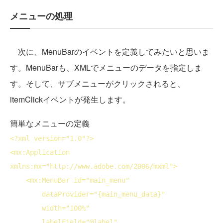
メニューの処理
次に、MenuBarのイベントを定義してみたいと思いま
す。MenuBarも、XMLでメニューのデータを指定しま
す。そして、サブメニューがクリックされると、
itemClickイベントが発生します。
簡単なメニューの定義
<?
xml
version
="1.0"?>
<
mx:Application
xmlns:mx
="http://www.adobe.com/2006/mxml">
<
mx:MenuBar
id
="main_menu"
dataProvider
="{main_menu_data}"
width
="100%"
labelField
="@label"