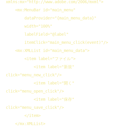
xmlns:mx
="http://www.adobe.com/2006/mxml">
<
mx:MenuBar
id
="main_menu"
dataProvider
="{main_menu_data}"
width
="100%"
labelField
="@label"
itemClick
="main_menu_click(event)"/>
<
mx:XMLList
id
="main_menu_data">
<
item
label
="ファイル">
<
item
label
="新規" 
click
="menu_new_click"/>
<
item
label
="開く" 
click
="menu_open_click"/>
<
item
label
="保存" 
click
="menu_save_click"/>
</
item
>
</
mx:XMLList
>