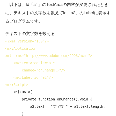
以下は、id「a1」のTextAreaの内容が変更されたとき
に、テキストの文字数を数えてid「a2」のLabelに表示す
るプログラムです。
テキストの文字数を数える
<?
xml
version
="1.0"?>
<
mx:Application
xmlns:mx
="http://www.adobe.com/2006/mxml">
<
mx:TextArea
id
="a1"
change
="onChange()"/>
<
mx:Label
id
="a2"/>
<
mx:Script
>
    <![CDATA[

        private function onChange():void {

            a2.text = "文字数=" + a1.text.length;

        }
