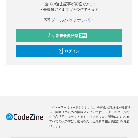
・全ての過去記事が閲覧できます
・会員限定メルマガを受信できます
メールバックナンバー
新規会員登録
無料
ログイン
「CodeZine（コードジン）」は、株式会社翔泳社が運営す
る、開発者のための情報メディアです。テクノロジー入門
からAI活用、キャリアまで、ソフトウェア開発にかかわる
すべての人の学びと成長を支える最新情報と実践知をお届
けします。