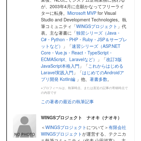
が、2003年4月に念願かなってフリーライ
ターに転身。
Microsoft MVP
for Visual
Studio and Development Technologies。執
筆コミュニティ「
WINGSプロジェクト
」代
表。主な著書に「
独習シリーズ（Java・
C#・Python・PHP・Ruby・JSP＆サーブレ
ットなど）
」「
速習シリーズ（ASP.NET
Core・Vue.js・React・TypeScript・
ECMAScript、Laravelなど）
」「
改訂3版
JavaScript本格入門
」「
これからはじめる
Laravel実践入門
」「
はじめてのAndroidア
プリ開発 Kotlin編
」他、
著書多数
。
※プロフィールは、執筆時点、または直近の記事の寄稿時点で
の内容です
この著者の最近の執筆記事
WINGSプロジェクト ナオキ（ナオキ）
＜
WINGSプロジェクト
について＞
有限会社
WINGSプロジェクト
が運営する、テクニカ
ル執筆コミュニティ（代表 山田祥寛）。主