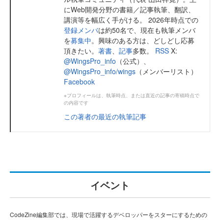
にWeb開発分野の書籍／記事執筆、翻訳、
講演等を幅広く手がける。 2026年時点での
登録メンバ
は約50名で、現在も執筆メンバ
を
募集中
。興味のある方は、どしどし応募
頂きたい。
著書
、
記事
多数。
RSS
X:
@WingsPro_info
（公式）、
@WingsPro_info/wings
（メンバーリスト）
Facebook
※プロフィールは、執筆時点、または直近の記事の寄稿時点で
の内容です
この著者の最近の執筆記事
イベント
CodeZine編集部では、現場で活躍するデベロッパーをスターにするための