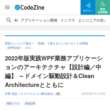
新規
ログイン
会員登録
AI
アプリケーション開発
インフラ
エンジニアの生き
現役エンジニア直伝！ 「現場」で使えるコンポーネント活用術
（SPREAD）
（AD）
2022年版実践WPF業務アプリケーシ
ョンのアーキテクチャ【設計編／中
編】 ～ドメイン駆動設計＆Clean
Architectureとともに
中村 充志（リコージャパン株式会社）
[著]
2023/06/15 12:00
開発ツール
技術記事