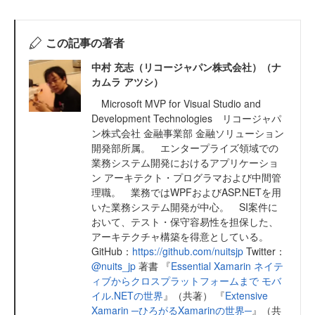
この記事の著者
中村 充志（リコージャパン株式会社）（ナ
カムラ アツシ）
Microsoft MVP for Visual Studio and
Development Technologies リコージャパ
ン株式会社 金融事業部 金融ソリューション
開発部所属。 エンタープライズ領域での
業務システム開発におけるアプリケーショ
ン アーキテクト・プログラマおよび中間管
理職。 業務ではWPFおよびASP.NETを用
いた業務システム開発が中心。 SI案件に
おいて、テスト・保守容易性を担保した、
アーキテクチャ構築を得意としている。
GitHub：
https://github.com/nuitsjp
Twitter：
@nuits_jp
著書 『
Essential Xamarin ネイテ
ィブからクロスプラットフォームまで モバ
イル.NETの世界
』（共著） 『
Extensive
Xamarin ─ひろがるXamarinの世界─
』（共