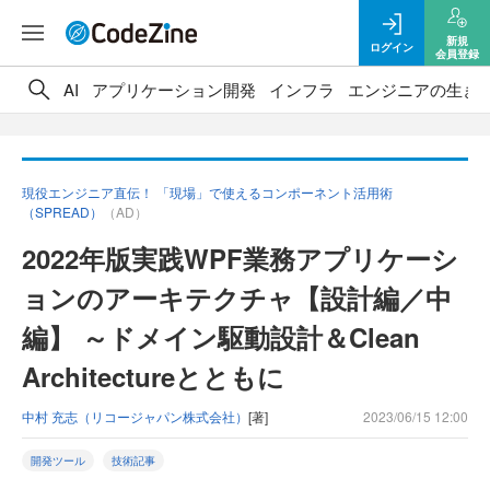
新規
ログイン
会員登録
AI
アプリケーション開発
インフラ
エンジニアの生き
現役エンジニア直伝！ 「現場」で使えるコンポーネント活用術
（SPREAD）
（AD）
2022年版実践WPF業務アプリケーシ
ョンのアーキテクチャ【設計編／中
編】 ～ドメイン駆動設計＆Clean
Architectureとともに
中村 充志（リコージャパン株式会社）
[著]
2023/06/15 12:00
開発ツール
技術記事