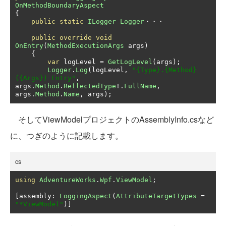
OnMethodBoundaryAspect
{
public
static
ILogger
Logger
・・・
public
override
void
OnEntry
(
MethodExecutionArgs
 args
)
{
var
 logLevel 
=
GetLogLevel
(
args
);
Logger
.
Log
(
logLevel
,
"{Type}.{Method}
({Args}) Entry"
,
args
.
Method
.
ReflectedType
!.
FullName
,
args
.
Method
.
Name
,
 args
);
そしてViewModelプロジェクトのAssemblyInfo.csなど
に、つぎのように記載します。
cs
using
AdventureWorks
.
Wpf
.
ViewModel
;
[
assembly
:
LoggingAspect
(
AttributeTargetTypes
=
"*ViewModel"
)]