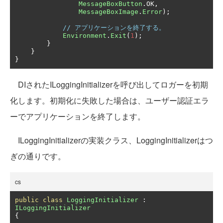
MessageBoxButton
.
OK
,
MessageBoxImage
.
Error
);
// アプリケーションを終了する。
Environment
.
Exit
(
1
);
}
}
}
DIされたILoggingInitializerを呼び出してロガーを初期
化します。初期化に失敗した場合は、ユーザー認証エラ
ーでアプリケーションを終了します。
ILoggingInitializerの実装クラス、LoggingInitializerはつ
ぎの通りです。
cs
public
class
LoggingInitializer
:
ILoggingInitializer
{