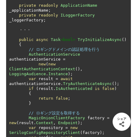
private
readonly
ApplicationName
_applicationName
;
private
readonly
ILoggerFactory
_loggerFactory
;
・・・
public
async
Task
<bool>
TryInitializeAsync
()
{
// ロギングドメインの認証処理を行う
AuthenticationService
authenticationService 
=
new
(
new
ClientAuthenticationContext
(),
LoggingAudience
.
Instance
);
var
 result 
=
await
authenticationService
.
TryAuthenticateAsync
();
if
(
result
.
IsAuthenticated
is
false
)
{
return
false
;
}
// ロギング設定を取得する
MagicOnionClientFactory
 factory 
=
シェア
new
(
result
.
Context
,
Endpoint
);
var
 repository 
=
new
SerilogConfigRepositoryClient
(
factory
);