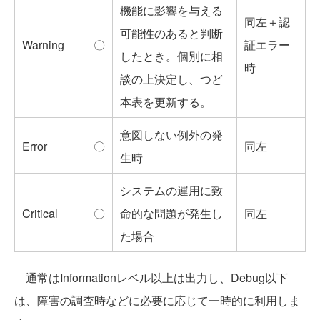
機能に影響を与える
同左＋認
可能性のあると判断
Warning
〇
証エラー
したとき。個別に相
時
談の上決定し、つど
本表を更新する。
意図しない例外の発
Error
〇
同左
生時
システムの運用に致
Critical
〇
命的な問題が発生し
同左
た場合
通常はInformationレベル以上は出力し、Debug以下
は、障害の調査時などに必要に応じて一時的に利用しま