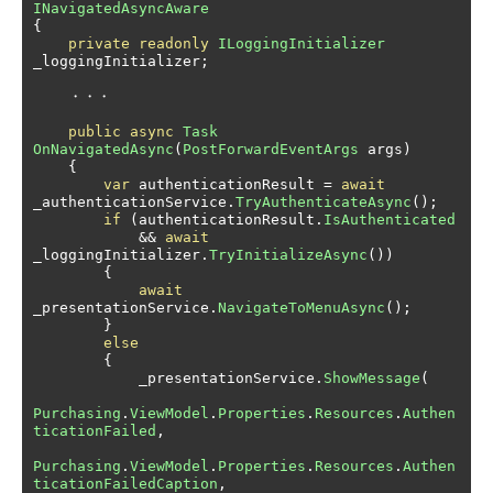
INavigatedAsyncAware
{
private
readonly
ILoggingInitializer
_loggingInitializer
;
・・・
public
async
Task
OnNavigatedAsync
(
PostForwardEventArgs
 args
)
{
var
 authenticationResult 
=
await
_authenticationService
.
TryAuthenticateAsync
();
if
(
authenticationResult
.
IsAuthenticated
&&
await
_loggingInitializer
.
TryInitializeAsync
())
{
await
_presentationService
.
NavigateToMenuAsync
();
}
else
{
            _presentationService
.
ShowMessage
(
Purchasing
.
ViewModel
.
Properties
.
Resources
.
Authen
ticationFailed
,
Purchasing
.
ViewModel
.
Properties
.
Resources
.
Authen
ticationFailedCaption
,