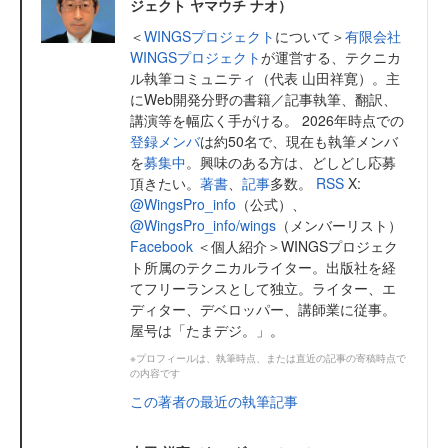
ジェクト ヤマウチ ナオ）
＜
WINGSプロジェクト
について＞
有限会社
WINGSプロジェクト
が運営する、テクニカ
ル執筆コミュニティ（代表 山田祥寛）。主
にWeb開発分野の書籍／記事執筆、翻訳、
講演等を幅広く手がける。 2026年時点での
登録メンバ
は約50名で、現在も執筆メンバ
を
募集中
。興味のある方は、どしどし応募
頂きたい。
著書
、
記事
多数。
RSS
X:
@WingsPro_info
（公式）、
@WingsPro_info/wings
（メンバーリスト）
Facebook
＜個人紹介＞WINGSプロジェク
ト所属のテクニカルライター。出版社を経
てフリーランスとして独立。ライター、エ
ディター、デベロッパー、講師業に従事。
屋号は「たまデジ。」。
※プロフィールは、執筆時点、または直近の記事の寄稿時点で
の内容です
この著者の最近の執筆記事