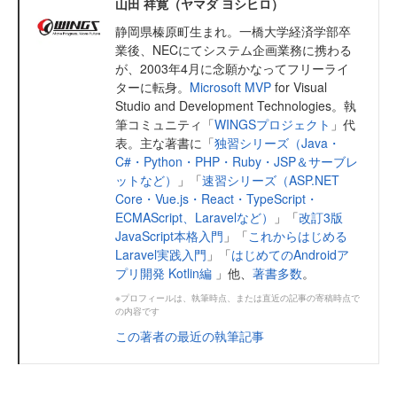
山田 祥寛（ヤマダ ヨシヒロ）
静岡県榛原町生まれ。一橋大学経済学部卒
業後、NECにてシステム企画業務に携わる
が、2003年4月に念願かなってフリーライ
ターに転身。
Microsoft MVP
for Visual
Studio and Development Technologies。執
筆コミュニティ「
WINGSプロジェクト
」代
表。主な著書に「
独習シリーズ（Java・
C#・Python・PHP・Ruby・JSP＆サーブレ
ットなど）
」「
速習シリーズ（ASP.NET
Core・Vue.js・React・TypeScript・
ECMAScript、Laravelなど）
」「
改訂3版
JavaScript本格入門
」「
これからはじめる
Laravel実践入門
」「
はじめてのAndroidア
プリ開発 Kotlin編
」他、
著書多数
。
※プロフィールは、執筆時点、または直近の記事の寄稿時点で
の内容です
この著者の最近の執筆記事