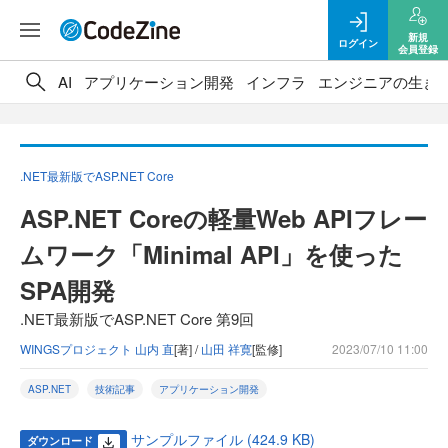
新規
ログイン
会員登録
AI
アプリケーション開発
インフラ
エンジニアの生き
.NET最新版でASP.NET Core
ASP.NET Coreの軽量Web APIフレー
ムワーク「Minimal API」を使った
SPA開発
.NET最新版でASP.NET Core 第9回
WINGSプロジェクト 山内 直
[著] /
山田 祥寛
[監修]
2023/07/10 11:00
ASP.NET
技術記事
アプリケーション開発
サンプルファイル (424.9 KB)
ダウンロード