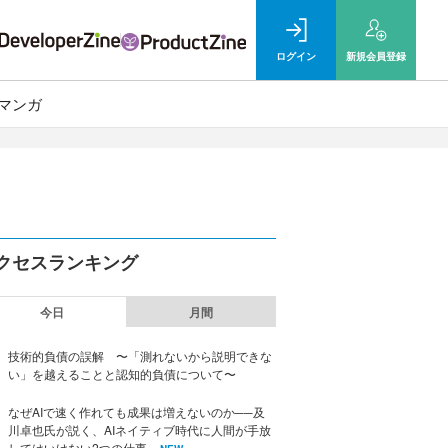
ログイン
新規
会員登録
マンガ
クセスランキング
今日
月間
技術的負債の誤解 〜「測れないから説明できな
い」を越えることと認知的負債について〜
なぜAIで速く作れても成果は増えないのか──及
川卓也氏が説く、AIネイティブ時代に人間が手放
してはいけない2つの仕事