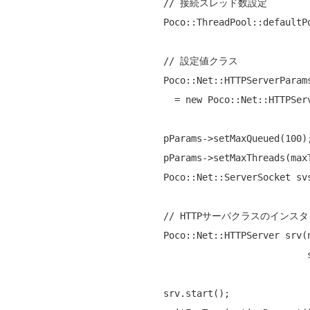
// 接続スレッド数設定
        Poco::ThreadPool::defaultPool().addCapacity(maxThreads);

// 設定値クラス
        Poco::Net::HTTPServerParams* pParams

          = 
new
 Poco::Net::HTTPServ
        pParams->setMaxQueued(10
        pParams->setMaxThreads(maxThreads);

        Poco::Net::ServerSocket
// HTTPサーバクラスのインス
        Poco::Net::HTTPServer srv(
                                  svs, pParams); 

        srv.start();             