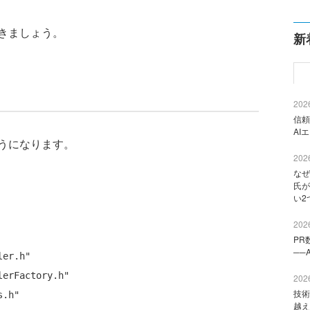
きましょう。
新
2026
信頼
AI
うになります。
2026
なぜ
氏が
い2
2026
PR
──
ler.h"
lerFactory.h"
2026
技術
s.h"
越え