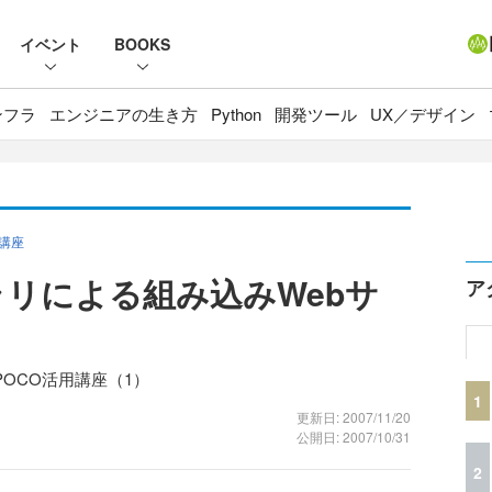
イベント
BOOKS
ンフラ
エンジニアの生き方
Python
開発ツール
UX／デザイン
講座
ブラリによる組み込みWebサ
ア
OCO活用講座（1）
1
更新日: 2007/11/20
公開日: 2007/10/31
2