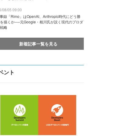
/08/05 09:00
議事録「Rimo」はOpenAI、Anthropic時代にどう勝
を描くか──元Google・相川氏が説く現代のプロダ
戦略
新着記事一覧を見る
ベント