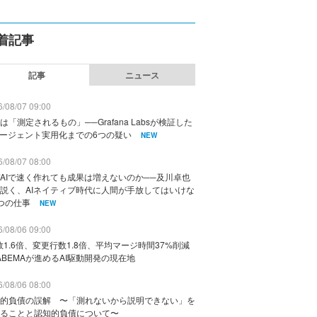
着記事
記事
ニュース
/08/07 09:00
は「測定されるもの」──Grafana Labsが検証した
エージェント実用化までの6つの疑い
NEW
/08/07 08:00
AIで速く作れても成果は増えないのか──及川卓也
説く、AIネイティブ時代に人間が手放してはいけな
つの仕事
NEW
/08/06 09:00
数1.6倍、変更行数1.8倍、平均マージ時間37%削減
ABEMAが進めるAI駆動開発の現在地
/08/06 08:00
的負債の誤解 〜「測れないから説明できない」を
ることと認知的負債について〜