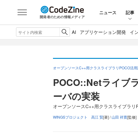
ニュース
記事
開発者のための情報メディア
AI
アプリケーション開発
イ
オープンソースC++用クラスライブラリPOCO活用
POCO::Netライ
ーバの実装
オープンソースC++用クラスライブラリP
WINGSプロジェクト 高江 賢
[著] /
山田 祥寛
[監修]