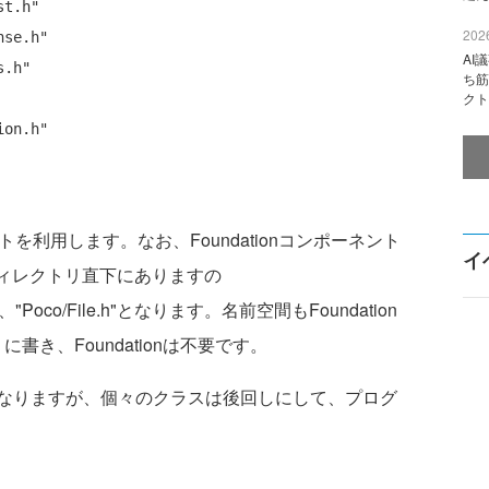
st.h"
2026
nse.h"
AI
s.h"
ち筋
クト
ion.h"
ーネントを利用します。なお、Foundationコンポーネント
イ
ディレクトリ直下にありますの
なく、"Poco/File.h"となります。名前空間もFoundation
うに書き、Foundationは不要です。
なりますが、個々のクラスは後回しにして、プログ