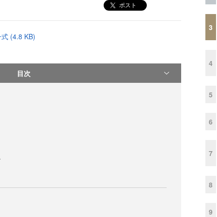
ポスト
3
4.8 KB)
4
目次
5
6
7
ル
8
9