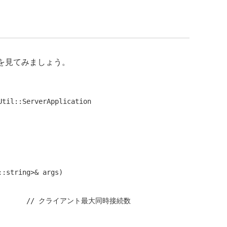
実装を見てみましょう。
Util::ServerApplication

:string>& args)

       
// クライアント最大同時接続数