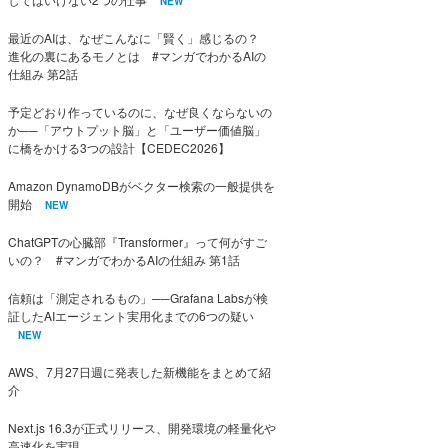
NEW
最近のAIは、なぜこんなに「賢く」感じるの？
進化の裏にあるモノとは #マンガでわかるAIの
仕組み 第2話
予定どおり作っているのに、なぜ良くならないの
か──「アウトプット脳」と「ユーザー価値脳」
に橋をかける3つの設計【CEDEC2026】
Amazon DynamoDBがベクター検索の一般提供を
開始
NEW
ChatGPTの心臓部『Transformer』って何がすご
いの？ #マンガでわかるAIの仕組み 第1話
信頼は「測定されるもの」──Grafana Labsが検
証したAIエージェント実用化までの6つの疑い
NEW
AWS、7月27日週に発表した新機能をまとめて紹
介
Next.js 16.3が正式リリース、開発環境の軽量化や
高速化を実現