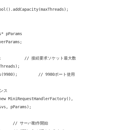
erParams;

0);          
// 接続要求ソケット最大数
 svs(9980);         
// 9980ポート使用
タンス
new
 MiniRequestHandlerFactory(), 

       
// サーバ動作開始