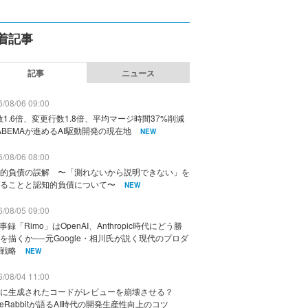
着記事
記事
ニュース
/08/06 09:00
数1.6倍、変更行数1.8倍、平均マージ時間37%削減
ABEMAが進めるAI駆動開発の現在地
NEW
/08/06 08:00
的負債の誤解 〜「測れないから説明できない」を
ることと認知的負債について〜
NEW
/08/05 09:00
議事録「Rimo」はOpenAI、Anthropic時代にどう勝
を描くか──元Google・相川氏が説く現代のプロダ
戦略
NEW
/08/04 11:00
に生成されたコードがレビューを崩壊させる？
deRabbitが語るAI時代の開発生産性向上のコツ