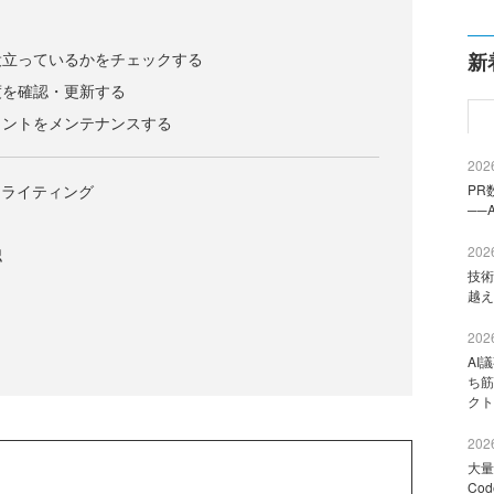
役立っているかをチェックする
新
度を確認・更新する
メントをメンテナンスする
2026
トライティング
PR
──
2026
認
技術
越え
2026
AI
ち筋
クト
2026
大量
Co