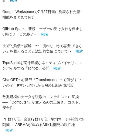
NEW
Google Workspaceで7月27日週に発表された新
機能をまとめて紹介
GitHub Spark、新規ユーザーの受け入れを停止し
8月にサービス終了へ
NEW
技術的負債の誤解 〜「測れないから説明できな
い」を越えることと認知的負債について〜
NEW
TypeScriptを実行可能なネイティブバイナリにコ
ンパイルする「scriptc」公開
NEW
ChatGPTの心臓部『Transformer』って何がすご
いの？ #マンガでわかるAIの仕組み 第1話
数兆規模のデータを現場のコンテキストに変換
──「Computer」が変えるAIの正確さ、コスト、
安全性
PR数1.6倍、変更行数1.8倍、平均マージ時間37%
削減──ABEMAが進めるAI駆動開発の現在地
NEW