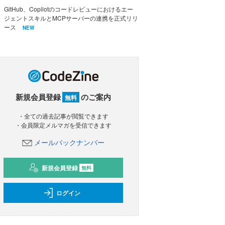
GitHub、Copilotのコードレビューにおけるエー
ジェントスキルとMCPサーバーの連携を正式リリ
ース
NEW
新規会員登録
のご案内
無料
・全ての過去記事が閲覧できます
・会員限定メルマガを受信できます
メールバックナンバー
新規会員登録
無料
ログイン