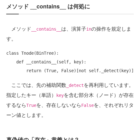
メソッド __contains__ は何処に
メソッド
は、演算子
の操作を規定しま
__contains__
in
す。
class Tnode(BinTree):

    def __contains__(self, key):

ここでは、先の補助関数
を再利用しています。
_detect
指定したキー（単語）
を含む部分木（ノード）が存在
key
するなら
を、存在しないなら
を、それぞれリタ
True
False
ーン値とします。
真偽値の「存在」意義とは？