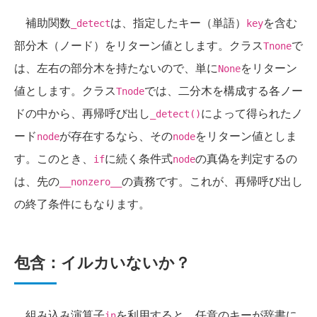
補助関数
は、指定したキー（単語）
を含む
_detect
key
部分木（ノード）をリターン値とします。クラス
で
Tnone
は、左右の部分木を持たないので、単に
をリターン
None
値とします。クラス
では、二分木を構成する各ノー
Tnode
ドの中から、再帰呼び出し
によって得られたノ
_detect()
ード
が存在するなら、その
をリターン値としま
node
node
す。このとき、
に続く条件式
の真偽を判定するの
if
node
は、先の
の責務です。これが、再帰呼び出し
__nonzero__
の終了条件にもなります。
包含：イルカいないか？
組み込み演算子
を利用すると、任意のキーが辞書に
in