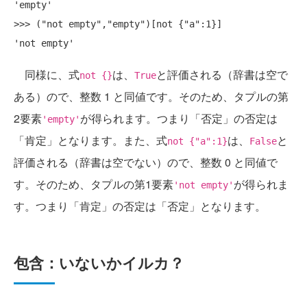
'empty'

>>> ("not empty","empty")[not {"a":1}]

同様に、式
は、
と評価される（辞書は空で
not {}
True
ある）ので、整数 1 と同値です。そのため、タプルの第
2要素
が得られます。つまり「否定」の否定は
'empty'
「肯定」となります。また、式
は、
と
not {"a":1}
False
評価される（辞書は空でない）ので、整数 0 と同値で
す。そのため、タプルの第1要素
が得られま
'not empty'
す。つまり「肯定」の否定は「否定」となります。
包含：いないかイルカ？