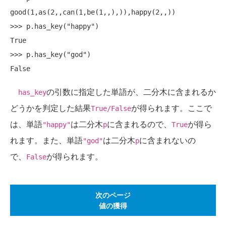
good(1,as(2,,can(1,be(1,,),)),happy(2,,))

>>> p.has_key("happy")

True

>>> p.has_key("god")

の引数に指定した単語が、二分木に含まれるか
has_key
どうかを判定した結果
が得られます。ここで
True/False
は、単語
は二分木
に含まれるので、
が得ら
"happy"
p
True
れます。また、単語
は二分木
に含まれないの
"god"
p
で、
が得られます。
False
次のページ
値の獲得