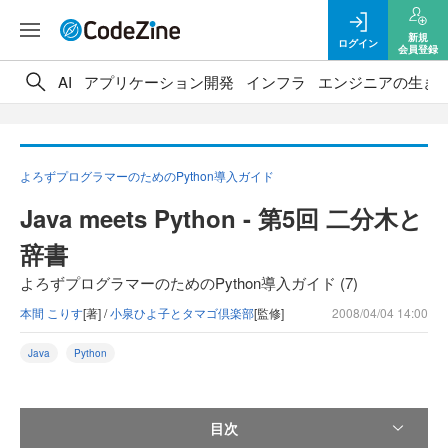
新規
ログイン
会員登録
AI
アプリケーション開発
インフラ
エンジニアの生き
よろずプログラマーのためのPython導入ガイド
Java meets Python - 第5回 二分木と
辞書
よろずプログラマーのためのPython導入ガイド (7)
本間 こりす
[著] /
小泉ひよ子とタマゴ倶楽部
[監修]
2008/04/04 14:00
Java
Python
目次