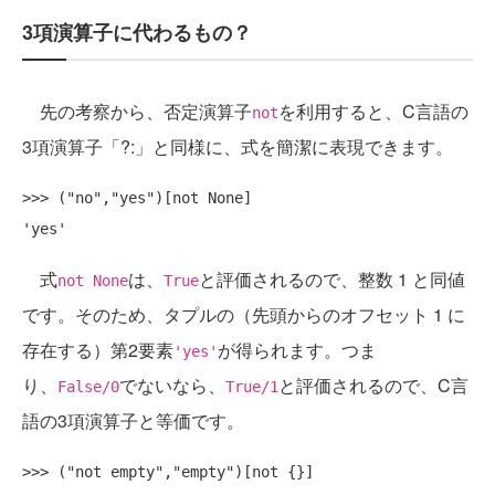
3項演算子に代わるもの？
先の考察から、否定演算子
を利用すると、C言語の
not
3項演算子「?:」と同様に、式を簡潔に表現できます。
>>> ("no","yes")[not None]

式
は、
と評価されるので、整数 1 と同値
not None
True
です。そのため、タプルの（先頭からのオフセット 1 に
存在する）第2要素
が得られます。つま
'yes'
り、
でないなら、
と評価されるので、C言
False/0
True/1
語の3項演算子と等価です。
>>> ("not empty","empty")[not {}]
