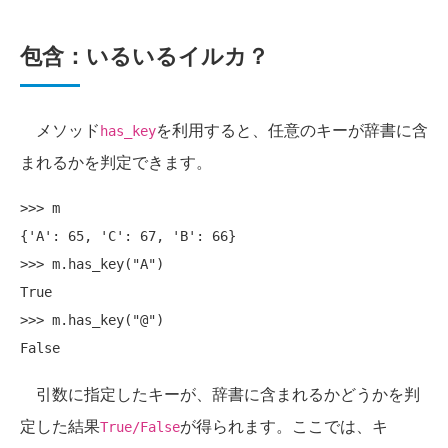
包含：いるいるイルカ？
メソッド
を利用すると、任意のキーが辞書に含
has_key
まれるかを判定できます。
>>> m

{'A': 65, 'C': 67, 'B': 66}

>>> m.has_key("A")

True

>>> m.has_key("@")

引数に指定したキーが、辞書に含まれるかどうかを判
定した結果
が得られます。ここでは、キ
True/False