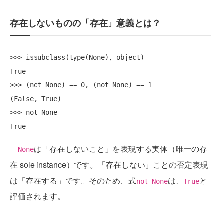
存在しないものの「存在」意義とは？
>>> issubclass(type(None), object)

True

>>> (not None) == 0, (not None) == 1

(False, True)

>>> not None

は「存在しないこと」を表現する実体（唯一の存
None
在 sole instance）です。「存在しない」ことの否定表現
は「存在する」です。そのため、式
は、
と
not None
True
評価されます。