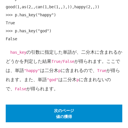
good(1,as(2,,can(1,be(1,,),)),happy(2,,))

>>> p.has_key("happy")

True

>>> p.has_key("god")

の引数に指定した単語が、二分木に含まれるか
has_key
どうかを判定した結果
が得られます。ここで
True/False
は、単語
は二分木
に含まれるので、
が得ら
"happy"
p
True
れます。また、単語
は二分木
に含まれないの
"god"
p
で、
が得られます。
False
次のページ
値の獲得