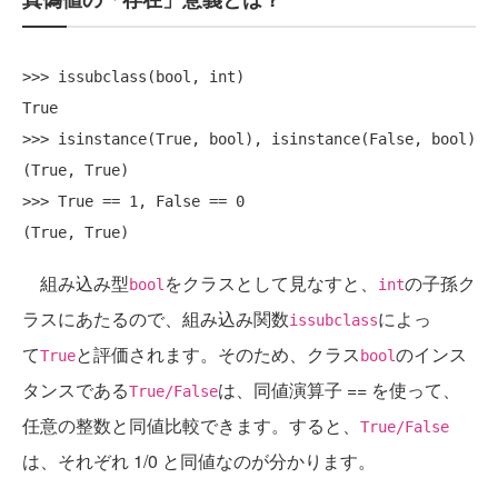
>>> issubclass(bool, int)

True

>>> isinstance(True, bool), isinstance(False, bool)

(True, True)

>>> True == 1, False == 0

組み込み型
をクラスとして見なすと、
の子孫ク
bool
int
ラスにあたるので、組み込み関数
によっ
issubclass
て
と評価されます。そのため、クラス
のインス
True
bool
タンスである
は、同値演算子 == を使って、
True/False
任意の整数と同値比較できます。すると、
True/False
は、それぞれ 1/0 と同値なのが分かります。