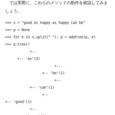
では実際に、これらのメソッドの動作を確認してみま
しょう。
>>> s = "good as happy as happy can be"

>>> p = None

>>> for e in s.split(" "): p = addtree(p, e)

>>> p.tree()

            +--

      +-- 'as'(2)

                        +--

                  +-- 'be'(1)

                        +--

            +-- 'can'(1)

                  +--

+-- 'good'(1)

            +--
