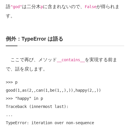
語
は二分木
に含まれないので、
が得られま
"god"
p
False
す。
例外：TypeError は語る
ここで再び、メソッド
を実現する前ま
__contains__
で、話を戻します。
>>> p

good(1,as(2,,can(1,be(1,,),)),happy(2,,))

>>> "happy" in p

Traceback (innermost last):

...
