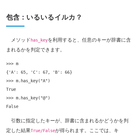
包含：いるいるイルカ？
メソッド
を利用すると、任意のキーが辞書に含
has_key
まれるかを判定できます。
>>> m

{'A': 65, 'C': 67, 'B': 66}

>>> m.has_key("A")

True

>>> m.has_key("@")

引数に指定したキーが、辞書に含まれるかどうかを判
定した結果
が得られます。ここでは、キ
True/False