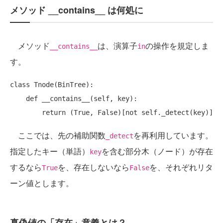
メソッド __contains__ は何処に
メソッド
は、演算子
の操作を規定しま
__contains__
in
す。
class Tnode(BinTree):

    def __contains__(self, key):

ここでは、先の補助関数
を再利用しています。
_detect
指定したキー（単語）
を含む部分木（ノード）が存在
key
するなら
を、存在しないなら
を、それぞれリタ
True
False
ーン値とします。
真偽値の「存在」意義とは？