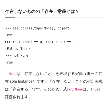
存在しないものの「存在」意義とは？
>>> issubclass(type(None), object)

True

>>> (not None) == 0, (not None) == 1

(False, True)

>>> not None

は「存在しないこと」を表現する実体（唯一の存
None
在 sole instance）です。「存在しない」ことの否定表現
は「存在する」です。そのため、式
は、
と
not None
True
評価されます。