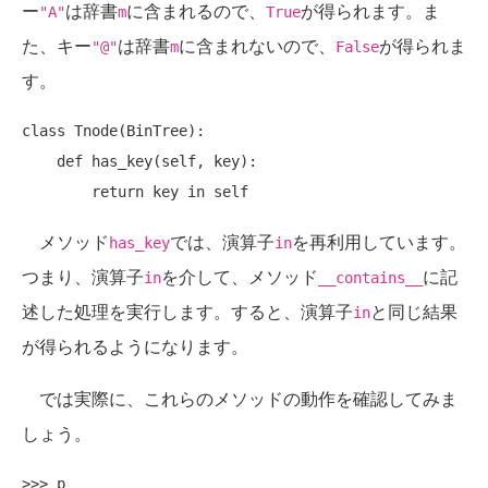
ー
は辞書
に含まれるので、
が得られます。ま
"A"
m
True
た、キー
は辞書
に含まれないので、
が得られま
"@"
m
False
す。
class Tnode(BinTree):

    def has_key(self, key):

メソッド
では、演算子
を再利用しています。
has_key
in
つまり、演算子
を介して、メソッド
に記
in
__contains__
述した処理を実行します。すると、演算子
と同じ結果
in
が得られるようになります。
では実際に、これらのメソッドの動作を確認してみま
しょう。
>>> p
