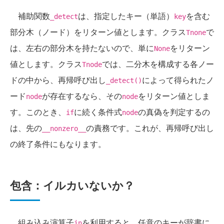
補助関数
は、指定したキー（単語）
を含む
_detect
key
部分木（ノード）をリターン値とします。クラス
で
Tnone
は、左右の部分木を持たないので、単に
をリターン
None
値とします。クラス
では、二分木を構成する各ノー
Tnode
ドの中から、再帰呼び出し
によって得られたノ
_detect()
ード
が存在するなら、その
をリターン値としま
node
node
す。このとき、
に続く条件式
の真偽を判定するの
if
node
は、先の
の責務です。これが、再帰呼び出し
__nonzero__
の終了条件にもなります。
包含：イルカいないか？
組み込み演算子
を利用すると、任意のキーが辞書に
in