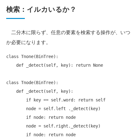
検索：イルカいるか？
二分木に限らず、任意の要素を検索する操作が、いつ
か必要になります。
class Tnone(BinTree):

    def _detect(self, key): return None

class Tnode(BinTree):

    def _detect(self, key):

        if key == self.word: return self

        node = self.left ._detect(key)

        if node: return node

        node = self.right._detect(key)
