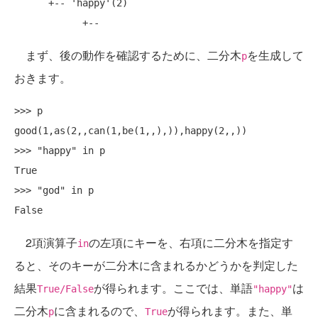
      +-- 'happy'(2)

まず、後の動作を確認するために、二分木
を生成して
p
おきます。
>>> p

good(1,as(2,,can(1,be(1,,),)),happy(2,,))

>>> "happy" in p

True

>>> "god" in p

2項演算子
の左項にキーを、右項に二分木を指定す
in
ると、そのキーが二分木に含まれるかどうかを判定した
結果
が得られます。ここでは、単語
は
True/False
"happy"
二分木
に含まれるので、
が得られます。また、単
p
True