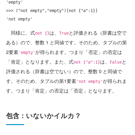
'empty'

>>> ("not empty","empty")[not {"a":1}]

同様に、式
は、
と評価される（辞書は空で
not {}
True
ある）ので、整数 1 と同値です。そのため、タプルの第
2要素
が得られます。つまり「否定」の否定は
'empty'
「肯定」となります。また、式
は、
と
not {"a":1}
False
評価される（辞書は空でない）ので、整数 0 と同値で
す。そのため、タプルの第1要素
が得られま
'not empty'
す。つまり「肯定」の否定は「否定」となります。
包含：いないかイルカ？