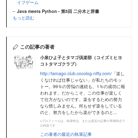
イフゲーム
Java meets Python - 第5回 二分木と辞書
もっと読む
この記事の著者
小泉ひよ子とタマゴ倶楽部（コイズミヒヨ
コトタマゴクラブ）
http://tamago-club.cocolog-nifty.com/
「楽し
くなければ仕事じゃない」が私たちのモッ
トー。99％の苦悩の連続も、1％の成功に報
われます。だからこそ、この仕事が楽しく
て仕方がないのです。楽をするための努力
なら惜しみません。何もせず楽をしている
のと、努力をしたから楽ができるのと...
※プロフィールは、執筆時点、または直近の記事の寄稿時点で
の内容です
この著者の最近の執筆記事