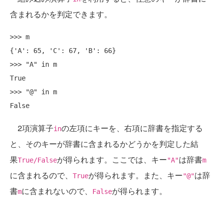
含まれるかを判定できます。
>>> m

{'A': 65, 'C': 67, 'B': 66}

>>> "A" in m

True

>>> "@" in m

2項演算子
の左項にキーを、右項に辞書を指定する
in
と、そのキーが辞書に含まれるかどうかを判定した結
果
が得られます。ここでは、キー
は辞書
True/False
"A"
m
に含まれるので、
が得られます。また、キー
は辞
True
"@"
書
に含まれないので、
が得られます。
m
False