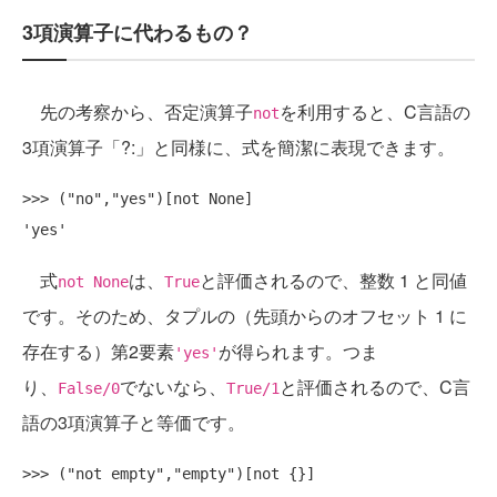
3項演算子に代わるもの？
先の考察から、否定演算子
を利用すると、C言語の
not
3項演算子「?:」と同様に、式を簡潔に表現できます。
>>> ("no","yes")[not None]

式
は、
と評価されるので、整数 1 と同値
not None
True
です。そのため、タプルの（先頭からのオフセット 1 に
存在する）第2要素
が得られます。つま
'yes'
り、
でないなら、
と評価されるので、C言
False/0
True/1
語の3項演算子と等価です。
>>> ("not empty","empty")[not {}]
