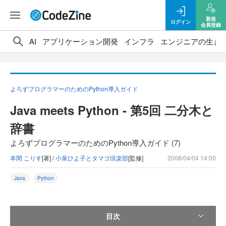
新規
ログイン
会員登録
AI
アプリケーション開発
インフラ
エンジニアの生き
よろずプログラマーのためのPython導入ガイド
Java meets Python - 第5回 二分木と
辞書
よろずプログラマーのためのPython導入ガイド (7)
本間 こりす
[著] /
小泉ひよ子とタマゴ倶楽部
[監修]
2008/04/04 14:00
Java
Python
目次