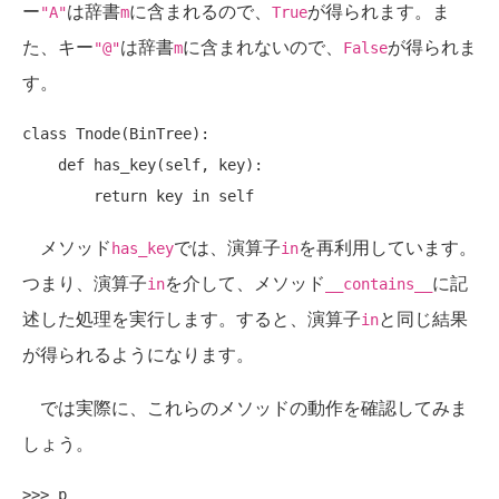
ー
は辞書
に含まれるので、
が得られます。ま
"A"
m
True
た、キー
は辞書
に含まれないので、
が得られま
"@"
m
False
す。
class Tnode(BinTree):

    def has_key(self, key):

メソッド
では、演算子
を再利用しています。
has_key
in
つまり、演算子
を介して、メソッド
に記
in
__contains__
述した処理を実行します。すると、演算子
と同じ結果
in
が得られるようになります。
では実際に、これらのメソッドの動作を確認してみま
しょう。
>>> p
