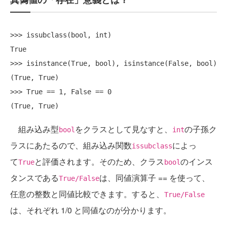
>>> issubclass(bool, int)

True

>>> isinstance(True, bool), isinstance(False, bool)

(True, True)

>>> True == 1, False == 0

組み込み型
をクラスとして見なすと、
の子孫ク
bool
int
ラスにあたるので、組み込み関数
によっ
issubclass
て
と評価されます。そのため、クラス
のインス
True
bool
タンスである
は、同値演算子 == を使って、
True/False
任意の整数と同値比較できます。すると、
True/False
は、それぞれ 1/0 と同値なのが分かります。