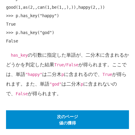
good(1,as(2,,can(1,be(1,,),)),happy(2,,))

>>> p.has_key("happy")

True

>>> p.has_key("god")

の引数に指定した単語が、二分木に含まれるか
has_key
どうかを判定した結果
が得られます。ここで
True/False
は、単語
は二分木
に含まれるので、
が得ら
"happy"
p
True
れます。また、単語
は二分木
に含まれないの
"god"
p
で、
が得られます。
False
次のページ
値の獲得