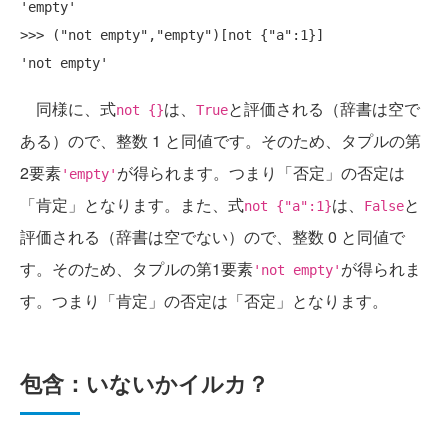
'empty'

>>> ("not empty","empty")[not {"a":1}]

同様に、式
は、
と評価される（辞書は空で
not {}
True
ある）ので、整数 1 と同値です。そのため、タプルの第
2要素
が得られます。つまり「否定」の否定は
'empty'
「肯定」となります。また、式
は、
と
not {"a":1}
False
評価される（辞書は空でない）ので、整数 0 と同値で
す。そのため、タプルの第1要素
が得られま
'not empty'
す。つまり「肯定」の否定は「否定」となります。
包含：いないかイルカ？