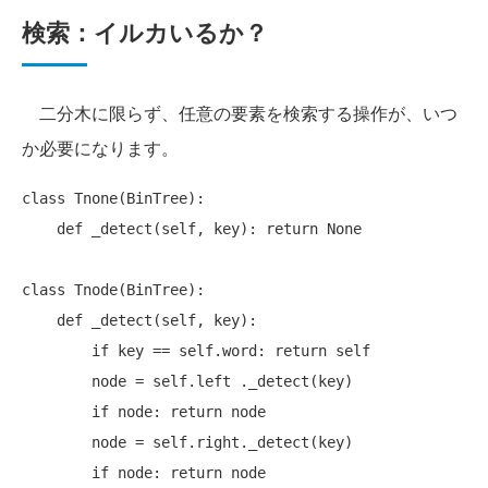
検索：イルカいるか？
二分木に限らず、任意の要素を検索する操作が、いつ
か必要になります。
class Tnone(BinTree):

    def _detect(self, key): return None

class Tnode(BinTree):

    def _detect(self, key):

        if key == self.word: return self

        node = self.left ._detect(key)

        if node: return node

        node = self.right._detect(key)
