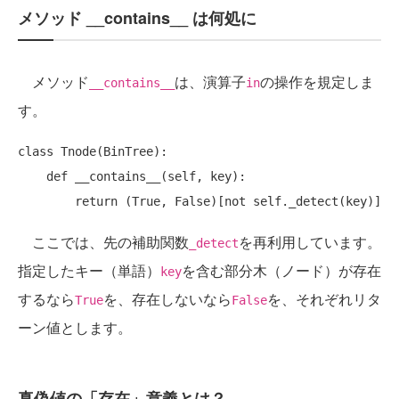
メソッド __contains__ は何処に
メソッド
は、演算子
の操作を規定しま
__contains__
in
す。
class Tnode(BinTree):

    def __contains__(self, key):

ここでは、先の補助関数
を再利用しています。
_detect
指定したキー（単語）
を含む部分木（ノード）が存在
key
するなら
を、存在しないなら
を、それぞれリタ
True
False
ーン値とします。
真偽値の「存在」意義とは？