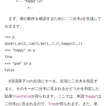
      +-- 'happy'(2)

まず、後の動作を確認するために、二分木
を生成して
p
おきます。
>>> p

good(1,as(2,,can(1,be(1,,),)),happy(2,,))

>>> "happy" in p

True

>>> "god" in p

2項演算子
の左項にキーを、右項に二分木を指定す
in
ると、そのキーが二分木に含まれるかどうかを判定した
結果
が得られます。ここでは、単語
は
True/False
"happy"
二分木
に含まれるので、
が得られます。また、単
p
True