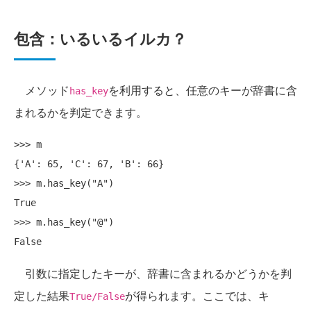
包含：いるいるイルカ？
メソッド
を利用すると、任意のキーが辞書に含
has_key
まれるかを判定できます。
>>> m

{'A': 65, 'C': 67, 'B': 66}

>>> m.has_key("A")

True

>>> m.has_key("@")

引数に指定したキーが、辞書に含まれるかどうかを判
定した結果
が得られます。ここでは、キ
True/False