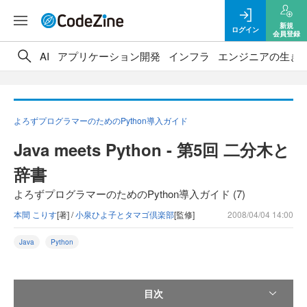
新規
ログイン
会員登録
AI
アプリケーション開発
インフラ
エンジニアの生き
よろずプログラマーのためのPython導入ガイド
Java meets Python - 第5回 二分木と
辞書
よろずプログラマーのためのPython導入ガイド (7)
本間 こりす
[著] /
小泉ひよ子とタマゴ倶楽部
[監修]
2008/04/04 14:00
Java
Python
目次