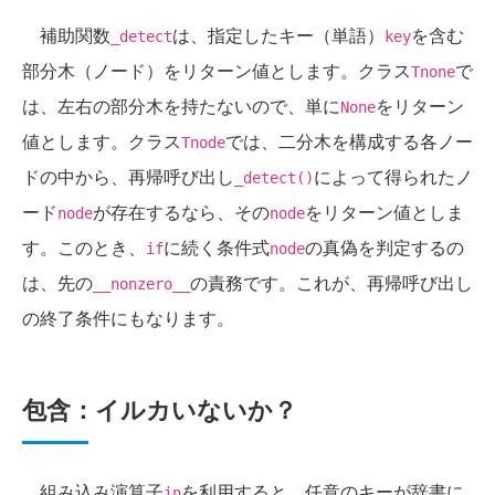
補助関数
は、指定したキー（単語）
を含む
_detect
key
部分木（ノード）をリターン値とします。クラス
で
Tnone
は、左右の部分木を持たないので、単に
をリターン
None
値とします。クラス
では、二分木を構成する各ノー
Tnode
ドの中から、再帰呼び出し
によって得られたノ
_detect()
ード
が存在するなら、その
をリターン値としま
node
node
す。このとき、
に続く条件式
の真偽を判定するの
if
node
は、先の
の責務です。これが、再帰呼び出し
__nonzero__
の終了条件にもなります。
包含：イルカいないか？
組み込み演算子
を利用すると、任意のキーが辞書に
in