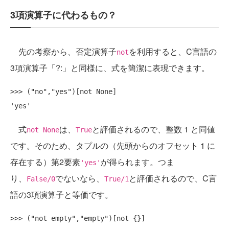
3項演算子に代わるもの？
先の考察から、否定演算子
を利用すると、C言語の
not
3項演算子「?:」と同様に、式を簡潔に表現できます。
>>> ("no","yes")[not None]

式
は、
と評価されるので、整数 1 と同値
not None
True
です。そのため、タプルの（先頭からのオフセット 1 に
存在する）第2要素
が得られます。つま
'yes'
り、
でないなら、
と評価されるので、C言
False/0
True/1
語の3項演算子と等価です。
>>> ("not empty","empty")[not {}]
