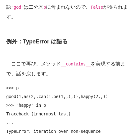
語
は二分木
に含まれないので、
が得られま
"god"
p
False
す。
例外：TypeError は語る
ここで再び、メソッド
を実現する前ま
__contains__
で、話を戻します。
>>> p

good(1,as(2,,can(1,be(1,,),)),happy(2,,))

>>> "happy" in p

Traceback (innermost last):

...
