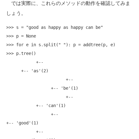
では実際に、これらのメソッドの動作を確認してみま
しょう。
>>> s = "good as happy as happy can be"

>>> p = None

>>> for e in s.split(" "): p = addtree(p, e)

>>> p.tree()

            +--

      +-- 'as'(2)

                        +--

                  +-- 'be'(1)

                        +--

            +-- 'can'(1)

                  +--

+-- 'good'(1)

            +--
