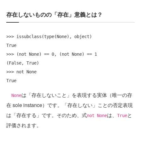
存在しないものの「存在」意義とは？
>>> issubclass(type(None), object)

True

>>> (not None) == 0, (not None) == 1

(False, True)

>>> not None

は「存在しないこと」を表現する実体（唯一の存
None
在 sole instance）です。「存在しない」ことの否定表現
は「存在する」です。そのため、式
は、
と
not None
True
評価されます。