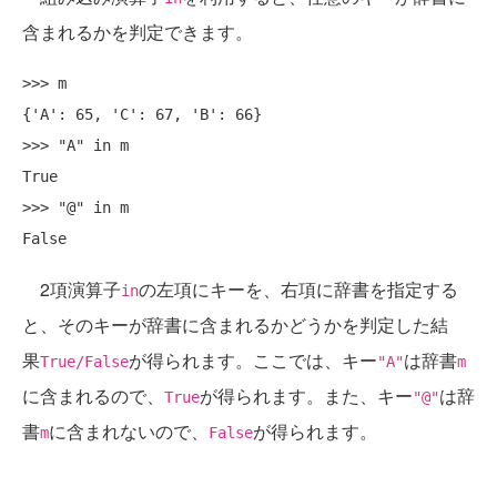
含まれるかを判定できます。
>>> m

{'A': 65, 'C': 67, 'B': 66}

>>> "A" in m

True

>>> "@" in m

2項演算子
の左項にキーを、右項に辞書を指定する
in
と、そのキーが辞書に含まれるかどうかを判定した結
果
が得られます。ここでは、キー
は辞書
True/False
"A"
m
に含まれるので、
が得られます。また、キー
は辞
True
"@"
書
に含まれないので、
が得られます。
m
False