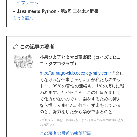
イフゲーム
Java meets Python - 第5回 二分木と辞書
もっと読む
この記事の著者
小泉ひよ子とタマゴ倶楽部（コイズミヒヨ
コトタマゴクラブ）
http://tamago-club.cocolog-nifty.com/
「楽し
くなければ仕事じゃない」が私たちのモッ
トー。99％の苦悩の連続も、1％の成功に報
われます。だからこそ、この仕事が楽しく
て仕方がないのです。楽をするための努力
なら惜しみません。何もせず楽をしている
のと、努力をしたから楽ができるのと...
※プロフィールは、執筆時点、または直近の記事の寄稿時点で
の内容です
この著者の最近の執筆記事