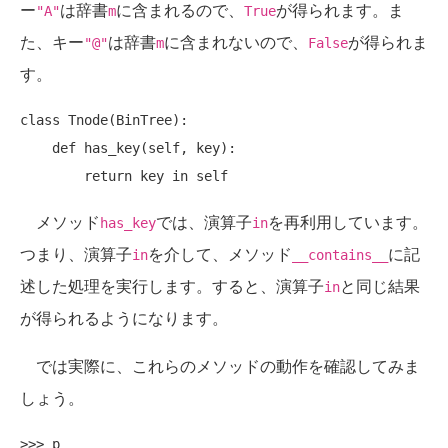
ー
は辞書
に含まれるので、
が得られます。ま
"A"
m
True
た、キー
は辞書
に含まれないので、
が得られま
"@"
m
False
す。
class Tnode(BinTree):

    def has_key(self, key):

メソッド
では、演算子
を再利用しています。
has_key
in
つまり、演算子
を介して、メソッド
に記
in
__contains__
述した処理を実行します。すると、演算子
と同じ結果
in
が得られるようになります。
では実際に、これらのメソッドの動作を確認してみま
しょう。
>>> p
