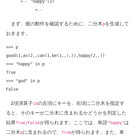
      +-- 'happy'(2)

まず、後の動作を確認するために、二分木
を生成して
p
おきます。
>>> p

good(1,as(2,,can(1,be(1,,),)),happy(2,,))

>>> "happy" in p

True

>>> "god" in p

2項演算子
の左項にキーを、右項に二分木を指定す
in
ると、そのキーが二分木に含まれるかどうかを判定した
結果
が得られます。ここでは、単語
は
True/False
"happy"
二分木
に含まれるので、
が得られます。また、単
p
True