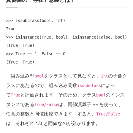
>>> issubclass(bool, int)

True

>>> isinstance(True, bool), isinstance(False, bool)

(True, True)

>>> True == 1, False == 0

組み込み型
をクラスとして見なすと、
の子孫ク
bool
int
ラスにあたるので、組み込み関数
によっ
issubclass
て
と評価されます。そのため、クラス
のインス
True
bool
タンスである
は、同値演算子 == を使って、
True/False
任意の整数と同値比較できます。すると、
True/False
は、それぞれ 1/0 と同値なのが分かります。