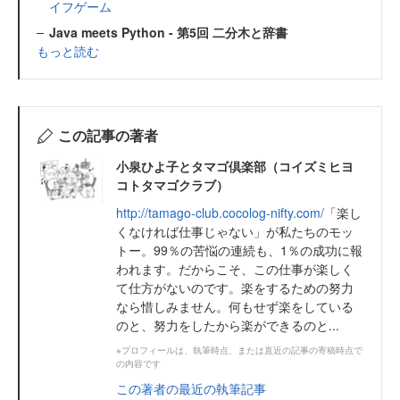
イフゲーム
Java meets Python - 第5回 二分木と辞書
もっと読む
この記事の著者
小泉ひよ子とタマゴ倶楽部（コイズミヒヨ
コトタマゴクラブ）
http://tamago-club.cocolog-nifty.com/
「楽し
くなければ仕事じゃない」が私たちのモッ
トー。99％の苦悩の連続も、1％の成功に報
われます。だからこそ、この仕事が楽しく
て仕方がないのです。楽をするための努力
なら惜しみません。何もせず楽をしている
のと、努力をしたから楽ができるのと...
※プロフィールは、執筆時点、または直近の記事の寄稿時点で
の内容です
この著者の最近の執筆記事