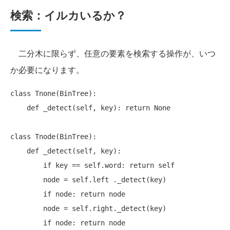
検索：イルカいるか？
二分木に限らず、任意の要素を検索する操作が、いつ
か必要になります。
class Tnone(BinTree):

    def _detect(self, key): return None

class Tnode(BinTree):

    def _detect(self, key):

        if key == self.word: return self

        node = self.left ._detect(key)

        if node: return node

        node = self.right._detect(key)
