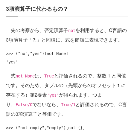
3項演算子に代わるもの？
先の考察から、否定演算子
を利用すると、C言語の
not
3項演算子「?:」と同様に、式を簡潔に表現できます。
>>> ("no","yes")[not None]

式
は、
と評価されるので、整数 1 と同値
not None
True
です。そのため、タプルの（先頭からのオフセット 1 に
存在する）第2要素
が得られます。つま
'yes'
り、
でないなら、
と評価されるので、C言
False/0
True/1
語の3項演算子と等価です。
>>> ("not empty","empty")[not {}]
