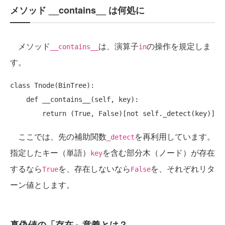
メソッド __contains__ は何処に
メソッド
は、演算子
の操作を規定しま
__contains__
in
す。
class Tnode(BinTree):

    def __contains__(self, key):

ここでは、先の補助関数
を再利用しています。
_detect
指定したキー（単語）
を含む部分木（ノード）が存在
key
するなら
を、存在しないなら
を、それぞれリタ
True
False
ーン値とします。
真偽値の「存在」意義とは？