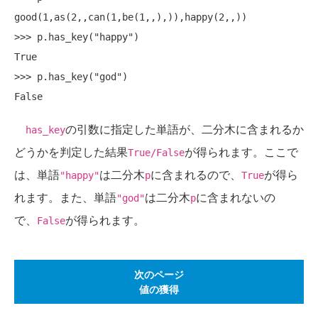
good(1,as(2,,can(1,be(1,,),)),happy(2,,))

>>> p.has_key("happy")

True

>>> p.has_key("god")

の引数に指定した単語が、二分木に含まれるか
has_key
どうかを判定した結果
が得られます。ここで
True/False
は、単語
は二分木
に含まれるので、
が得ら
"happy"
p
True
れます。また、単語
は二分木
に含まれないの
"god"
p
で、
が得られます。
False
次のページ
値の獲得