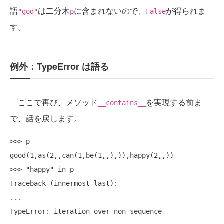
語
は二分木
に含まれないので、
が得られま
"god"
p
False
す。
例外：TypeError は語る
ここで再び、メソッド
を実現する前ま
__contains__
で、話を戻します。
>>> p

good(1,as(2,,can(1,be(1,,),)),happy(2,,))

>>> "happy" in p

Traceback (innermost last):

...
