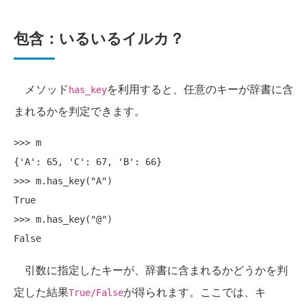
包含：いるいるイルカ？
メソッド
を利用すると、任意のキーが辞書に含
has_key
まれるかを判定できます。
>>> m

{'A': 65, 'C': 67, 'B': 66}

>>> m.has_key("A")

True

>>> m.has_key("@")

引数に指定したキーが、辞書に含まれるかどうかを判
定した結果
が得られます。ここでは、キ
True/False