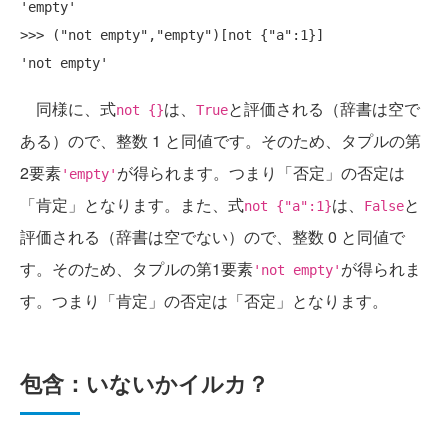
'empty'

>>> ("not empty","empty")[not {"a":1}]

同様に、式
は、
と評価される（辞書は空で
not {}
True
ある）ので、整数 1 と同値です。そのため、タプルの第
2要素
が得られます。つまり「否定」の否定は
'empty'
「肯定」となります。また、式
は、
と
not {"a":1}
False
評価される（辞書は空でない）ので、整数 0 と同値で
す。そのため、タプルの第1要素
が得られま
'not empty'
す。つまり「肯定」の否定は「否定」となります。
包含：いないかイルカ？