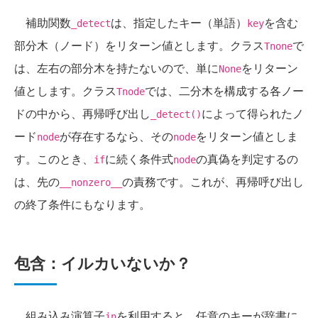
補助関数
は、指定したキー（単語）
を含む
_detect
key
部分木（ノード）をリターン値とします。クラス
で
Tnone
は、左右の部分木を持たないので、単に
をリターン
None
値とします。クラス
では、二分木を構成する各ノー
Tnode
ドの中から、再帰呼び出し
によって得られたノ
_detect()
ード
が存在するなら、その
をリターン値としま
node
node
す。このとき、
に続く条件式
の真偽を判定するの
if
node
は、先の
の責務です。これが、再帰呼び出し
__nonzero__
の終了条件にもなります。
包含：イルカいないか？
組み込み演算子
を利用すると、任意のキーが辞書に
in