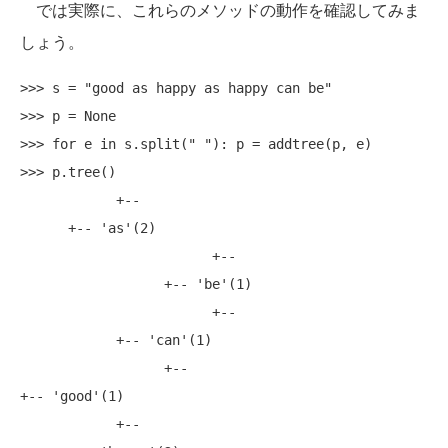
では実際に、これらのメソッドの動作を確認してみま
しょう。
>>> s = "good as happy as happy can be"

>>> p = None

>>> for e in s.split(" "): p = addtree(p, e)

>>> p.tree()

            +--

      +-- 'as'(2)

                        +--

                  +-- 'be'(1)

                        +--

            +-- 'can'(1)

                  +--

+-- 'good'(1)

            +--
