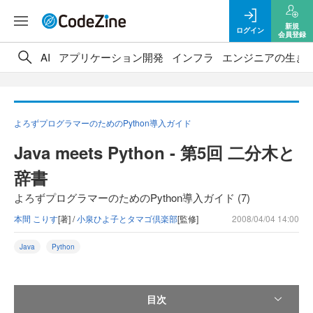
新規
ログイン
会員登録
AI
アプリケーション開発
インフラ
エンジニアの生き
よろずプログラマーのためのPython導入ガイド
Java meets Python - 第5回 二分木と
辞書
よろずプログラマーのためのPython導入ガイド (7)
本間 こりす
[著] /
小泉ひよ子とタマゴ倶楽部
[監修]
2008/04/04 14:00
Java
Python
目次