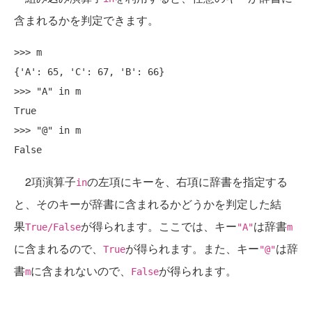
含まれるかを判定できます。
>>> m

{'A': 65, 'C': 67, 'B': 66}

>>> "A" in m

True

>>> "@" in m

2項演算子
の左項にキーを、右項に辞書を指定する
in
と、そのキーが辞書に含まれるかどうかを判定した結
果
が得られます。ここでは、キー
は辞書
True/False
"A"
m
に含まれるので、
が得られます。また、キー
は辞
True
"@"
書
に含まれないので、
が得られます。
m
False