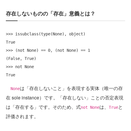
存在しないものの「存在」意義とは？
>>> issubclass(type(None), object)

True

>>> (not None) == 0, (not None) == 1

(False, True)

>>> not None

は「存在しないこと」を表現する実体（唯一の存
None
在 sole instance）です。「存在しない」ことの否定表現
は「存在する」です。そのため、式
は、
と
not None
True
評価されます。