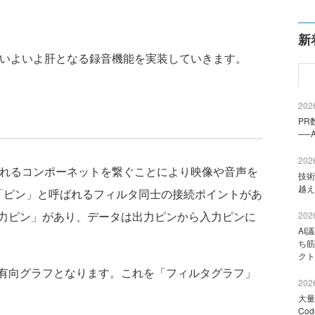
新
たら、いよいよ肝となる録音機能を実装していきます。
2026
PR
──
2026
と呼ばれるコンポーネットを繋ぐことにより映像や音声を
技術
越え
「ピン」と呼ばれるフィルタ同士の接続ポイントがあ
力ピン」があり、データは出力ピンから入力ピンに
2026
AI
ち筋
クト
有向グラフとなります。これを「フィルタグラフ」
2026
大量
Co