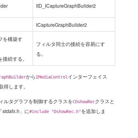
lder
IID_ICaptureGraphBuilder2
ICaptureGraphBuilder2
フを構築す
フィルタ同士の接続を容易にす
る。
を接続する。
から
インターフェイス
raphBuilder
IMediaControl
取得します。
ィルタグラフを制御するクラスを
クラスと
CDshowRec
tdafx.h」に
を追加しま
#include "DshowRec.h"