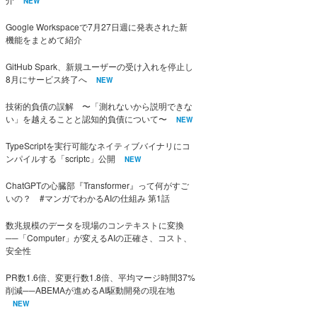
NEW
Google Workspaceで7月27日週に発表された新
機能をまとめて紹介
GitHub Spark、新規ユーザーの受け入れを停止し
8月にサービス終了へ
NEW
技術的負債の誤解 〜「測れないから説明できな
い」を越えることと認知的負債について〜
NEW
TypeScriptを実行可能なネイティブバイナリにコ
ンパイルする「scriptc」公開
NEW
ChatGPTの心臓部『Transformer』って何がすご
いの？ #マンガでわかるAIの仕組み 第1話
数兆規模のデータを現場のコンテキストに変換
──「Computer」が変えるAIの正確さ、コスト、
安全性
PR数1.6倍、変更行数1.8倍、平均マージ時間37%
削減──ABEMAが進めるAI駆動開発の現在地
NEW