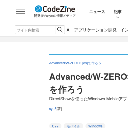
ニュース
記事
開発者のための情報メディア
AI
アプリケーション開発
イ
Advanced/W-ZERO3 [es]で作ろう
Advanced/W-ZE
を作ろう
DirectShowを使ったWindows Mobi
syu5
[著]
C++
モバイル
Windows