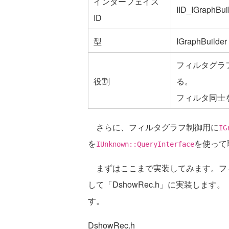
インターフェイス
IID_IGraphBui
ID
型
IGraphBuilder
フィルタグラ
役割
る。
フィルタ同士
さらに、フィルタグラフ制御用に
IG
を
を使って
IUnknown::QueryInterface
まずはここまで実装してみます。フ
して「DshowRec.h」に実装します。「s
す。
DshowRec.h