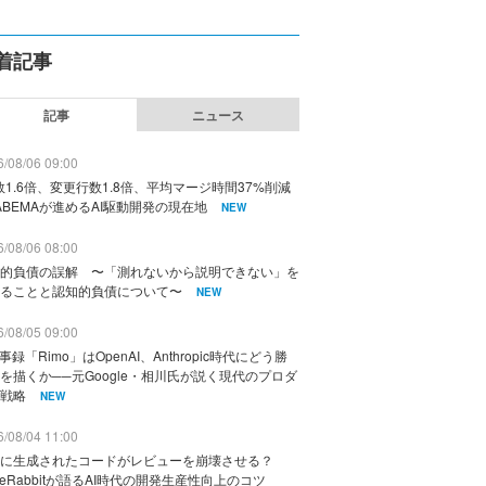
着記事
記事
ニュース
/08/06 09:00
数1.6倍、変更行数1.8倍、平均マージ時間37%削減
ABEMAが進めるAI駆動開発の現在地
NEW
/08/06 08:00
的負債の誤解 〜「測れないから説明できない」を
ることと認知的負債について〜
NEW
/08/05 09:00
議事録「Rimo」はOpenAI、Anthropic時代にどう勝
を描くか──元Google・相川氏が説く現代のプロダ
戦略
NEW
/08/04 11:00
に生成されたコードがレビューを崩壊させる？
deRabbitが語るAI時代の開発生産性向上のコツ