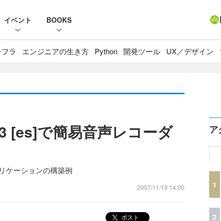
イベント
BOOKS
ンフラ
エンジニアの生き方
Python
開発ツール
UX／デザイン
RO3 [es]で簡易音声レコーダ
ア
leアプリケーションの構築例
1
2007/11/19 14:00
2
ポスト