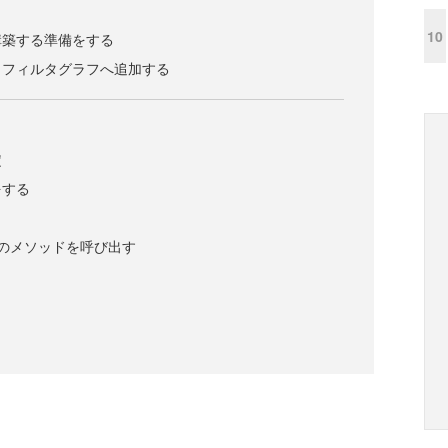
10
構築する準備をする
、フィルタグラフへ追加する
）
定
をする
ラスのメソッドを呼び出す