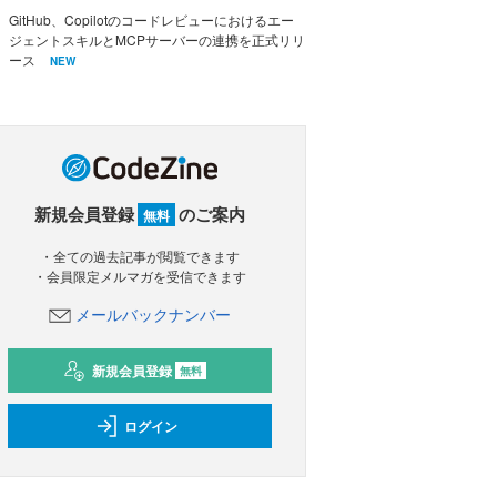
GitHub、Copilotのコードレビューにおけるエー
ジェントスキルとMCPサーバーの連携を正式リリ
ース
NEW
新規会員登録
のご案内
無料
・全ての過去記事が閲覧できます
・会員限定メルマガを受信できます
メールバックナンバー
新規会員登録
無料
ログイン