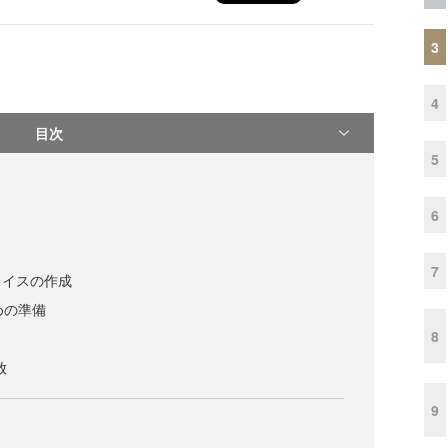
3
4
目次
5
6
7
ェイスの作成
ための準備
8
放
9
）