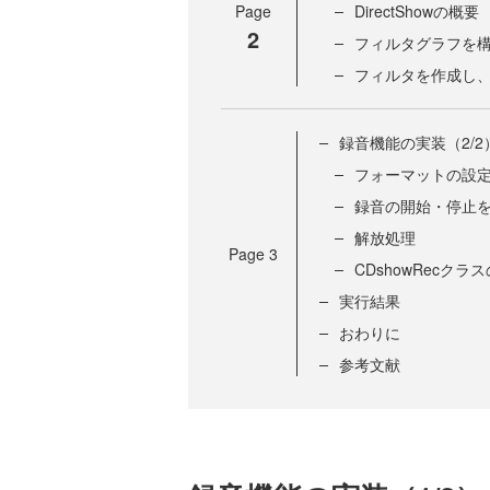
Page
DirectShowの概要
2
フィルタグラフを
フィルタを作成し
録音機能の実装（2/2
フォーマットの設
録音の開始・停止
解放処理
Page
3
CDshowRecク
実行結果
おわりに
参考文献