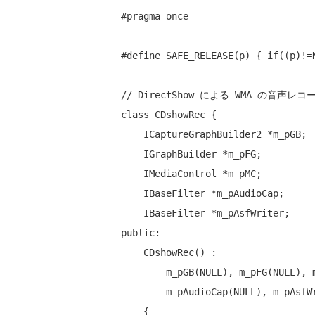
#pragma
 once

#define
 SAFE_RELEASE(p) { 
if
((p)!=
// DirectShow による WMA の音声レ
class
 CDshowRec {

    ICaptureGraphBuilder2 *m_pGB;

    IGraphBuilder *m_pFG;

    IMediaControl *m_pMC;

    IBaseFilter *m_pAudioCap;

public
:

    CDshowRec() :

        m_pGB(
NULL
), m_pFG(
NULL
), 
        m_pAudioCap(
NULL
), m_pAsfW
    {
