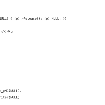
NULL
) { (p)->Release(); (p)=
NULL
; }}

コーダクラス
m_pMC(
NULL
),

riter(
NULL
)
