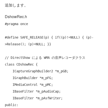
追加します。
DshowRec.h
#pragma
 once

#define
 SAFE_RELEASE(p) { 
if
((p)!=
NULL
) { (p)-
>Release(); (p)=
NULL
; }}

// DirectShow による WMA の音声レコーダクラス
class
 CDshowRec {

    ICaptureGraphBuilder2 *m_pGB;

    IGraphBuilder *m_pFG;

    IMediaControl *m_pMC;

    IBaseFilter *m_pAudioCap;

public
:
