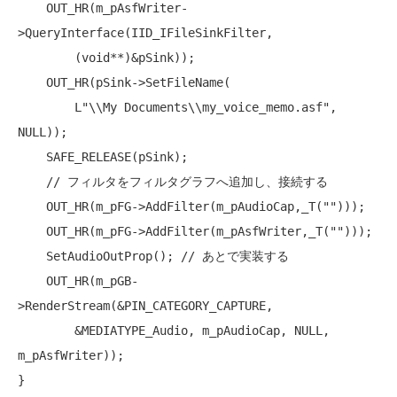
    OUT_HR(m_pAsfWriter-
>QueryInterface(IID_IFileSinkFilter,

        (
void
**)&pSink));

    OUT_HR(pSink->SetFileName(

        L
"\\My Documents\\my_voice_memo.asf"
, 
NULL
));

    SAFE_RELEASE(pSink);

// フィルタをフィルタグラフへ追加し、接続する
    OUT_HR(m_pFG->AddFilter(m_pAudioCap,_T(
""
)));

    OUT_HR(m_pFG->AddFilter(m_pAsfWriter,_T(
""
)));

    SetAudioOutProp(); 
// あとで実装する
    OUT_HR(m_pGB-
>RenderStream(&PIN_CATEGORY_CAPTURE,

        &MEDIATYPE_Audio, m_pAudioCap, 
NULL
, 
m_pAsfWriter));
