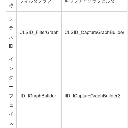
フィルタグラフ
キャプチャグラフビルダ
称
ク
ラ
CLSID_FilterGraph
CLSID_CaptureGraphBuilder
ス
ID
イ
ン
タ
ー
フ
IID_IGraphBuilder
IID_ICaptureGraphBuilder2
ェ
イ
ス