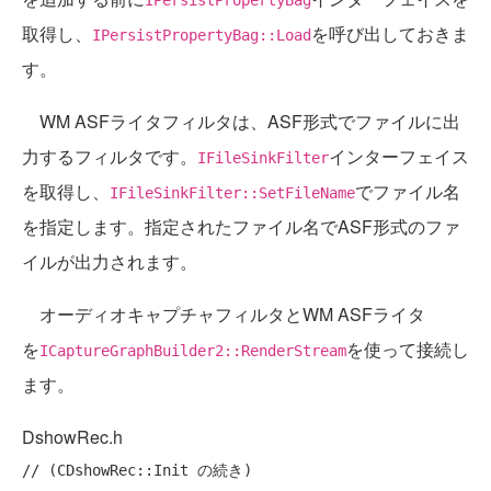
取得し、
を呼び出しておきま
IPersistPropertyBag::Load
す。
WM ASFライタフィルタは、ASF形式でファイルに出
力するフィルタです。
インターフェイス
IFileSinkFilter
を取得し、
でファイル名
IFileSinkFilter::SetFileName
を指定します。指定されたファイル名でASF形式のファ
イルが出力されます。
オーディオキャプチャフィルタとWM ASFライタ
を
を使って接続し
ICaptureGraphBuilder2::RenderStream
ます。
DshowRec.h
// (CDshowRec::Init の続き)