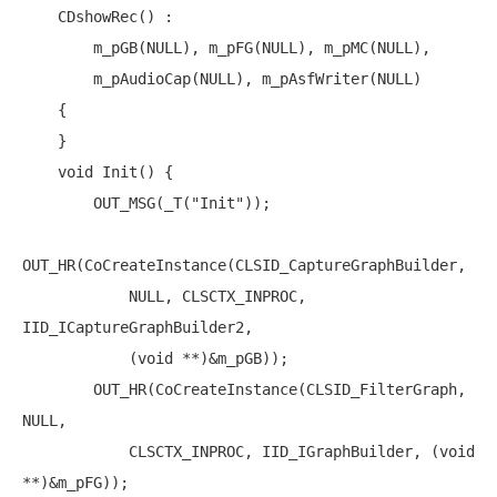
    CDshowRec() :

        m_pGB(
NULL
), m_pFG(
NULL
), m_pMC(
NULL
),

        m_pAudioCap(
NULL
), m_pAsfWriter(
NULL
)

    {

    }

void
 Init() {

        OUT_MSG(_T(
"Init"
));

OUT_HR(CoCreateInstance(CLSID_CaptureGraphBuilder,

NULL
, CLSCTX_INPROC, 
IID_ICaptureGraphBuilder2,

            (
void
 **)&m_pGB));

        OUT_HR(CoCreateInstance(CLSID_FilterGraph, 
NULL
,

            CLSCTX_INPROC, IID_IGraphBuilder, (
void
**)&m_pFG));
