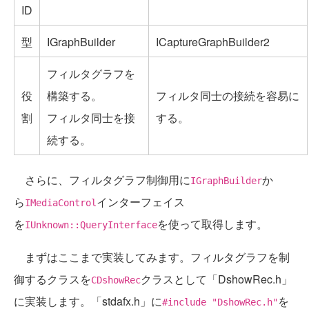
ID
型
IGraphBuilder
ICaptureGraphBuilder2
フィルタグラフを
役
構築する。
フィルタ同士の接続を容易に
割
フィルタ同士を接
する。
続する。
さらに、フィルタグラフ制御用に
か
IGraphBuilder
ら
インターフェイス
IMediaControl
を
を使って取得します。
IUnknown::QueryInterface
まずはここまで実装してみます。フィルタグラフを制
御するクラスを
クラスとして「DshowRec.h」
CDshowRec
に実装します。「stdafx.h」に
を
#include "DshowRec.h"