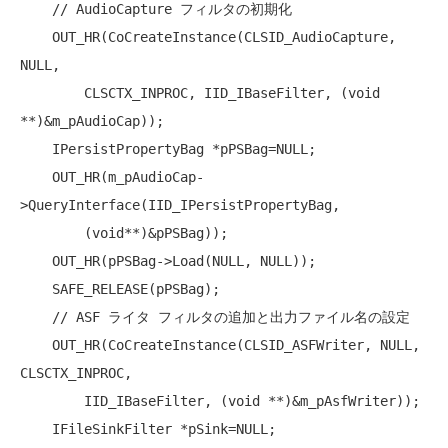
// AudioCapture フィルタの初期化
    OUT_HR(CoCreateInstance(CLSID_AudioCapture, 
NULL
,

        CLSCTX_INPROC, IID_IBaseFilter, (
void
**)&m_pAudioCap));

    IPersistPropertyBag *pPSBag=
NULL
;

    OUT_HR(m_pAudioCap-
>QueryInterface(IID_IPersistPropertyBag,

        (
void
**)&pPSBag));

    OUT_HR(pPSBag->Load(
NULL
, 
NULL
));

    SAFE_RELEASE(pPSBag);

// ASF ライタ フィルタの追加と出力ファイル名の設定
    OUT_HR(CoCreateInstance(CLSID_ASFWriter, 
NULL
, 
CLSCTX_INPROC,

        IID_IBaseFilter, (
void
 **)&m_pAsfWriter));

    IFileSinkFilter *pSink=
NULL
;
