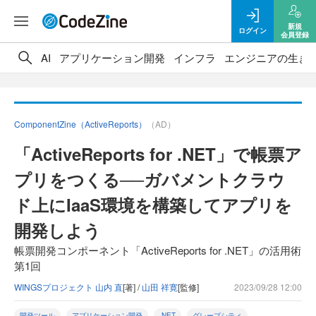
新規
ログイン
会員登録
AI
アプリケーション開発
インフラ
エンジニアの生き
ComponentZine（ActiveReports）
（AD）
「ActiveReports for .NET」で帳票ア
プリをつくる──ガバメントクラウ
ド上にIaaS環境を構築してアプリを
開発しよう
帳票開発コンポーネント「ActiveReports for .NET」の活用術
第1回
WINGSプロジェクト 山内 直
[著] /
山田 祥寛
[監修]
2023/09/28 12:00
開発ツール
アプリケーション開発
.NET
グレープシティ