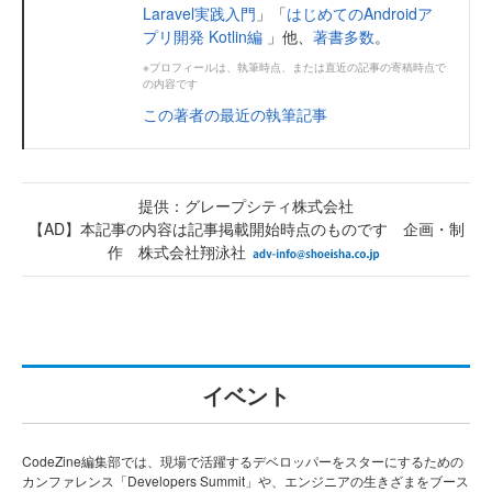
Laravel実践入門
」「
はじめてのAndroidア
プリ開発 Kotlin編
」他、
著書多数
。
※プロフィールは、執筆時点、または直近の記事の寄稿時点で
の内容です
この著者の最近の執筆記事
提供：グレープシティ株式会社
【AD】本記事の内容は記事掲載開始時点のものです 企画・制
作 株式会社翔泳社
イベント
CodeZine編集部では、現場で活躍するデベロッパーをスターにするための
カンファレンス「Developers Summit」や、エンジニアの生きざまをブース