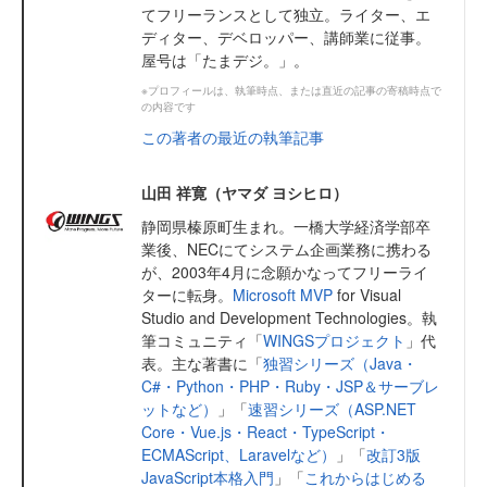
てフリーランスとして独立。ライター、エ
ディター、デベロッパー、講師業に従事。
屋号は「たまデジ。」。
※プロフィールは、執筆時点、または直近の記事の寄稿時点で
の内容です
この著者の最近の執筆記事
山田 祥寛（ヤマダ ヨシヒロ）
静岡県榛原町生まれ。一橋大学経済学部卒
業後、NECにてシステム企画業務に携わる
が、2003年4月に念願かなってフリーライ
ターに転身。
Microsoft MVP
for Visual
Studio and Development Technologies。執
筆コミュニティ「
WINGSプロジェクト
」代
表。主な著書に「
独習シリーズ（Java・
C#・Python・PHP・Ruby・JSP＆サーブレ
ットなど）
」「
速習シリーズ（ASP.NET
Core・Vue.js・React・TypeScript・
ECMAScript、Laravelなど）
」「
改訂3版
JavaScript本格入門
」「
これからはじめる