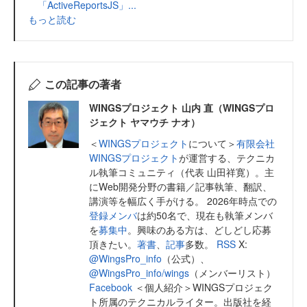
「ActiveReportsJS」...
もっと読む
この記事の著者
WINGSプロジェクト 山内 直（WINGSプロ
ジェクト ヤマウチ ナオ）
＜
WINGSプロジェクト
について＞
有限会社
WINGSプロジェクト
が運営する、テクニカ
ル執筆コミュニティ（代表 山田祥寛）。主
にWeb開発分野の書籍／記事執筆、翻訳、
講演等を幅広く手がける。 2026年時点での
登録メンバ
は約50名で、現在も執筆メンバ
を
募集中
。興味のある方は、どしどし応募
頂きたい。
著書
、
記事
多数。
RSS
X:
@WingsPro_info
（公式）、
@WingsPro_info/wings
（メンバーリスト）
Facebook
＜個人紹介＞WINGSプロジェク
ト所属のテクニカルライター。出版社を経