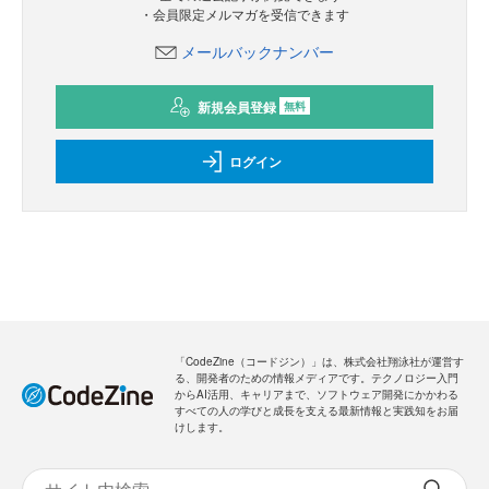
・会員限定メルマガを受信できます
メールバックナンバー
新規会員登録
無料
ログイン
「CodeZine（コードジン）」は、株式会社翔泳社が運営す
る、開発者のための情報メディアです。テクノロジー入門
からAI活用、キャリアまで、ソフトウェア開発にかかわる
すべての人の学びと成長を支える最新情報と実践知をお届
けします。