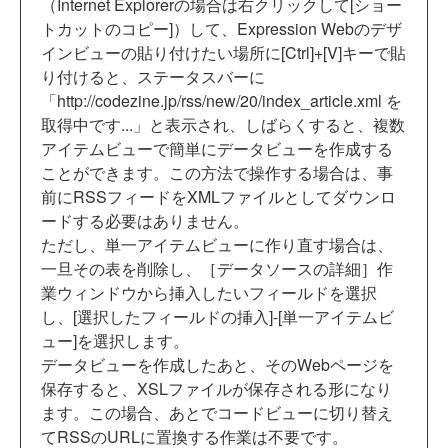
（Internet Explorerの場合は右クリックして[ショー
トカットのコピー]）して、Expression Webのデザ
インビューの貼り付けたい場所に[Ctrl]+[V]キーで貼
り付けると、ステータスバーに
「http://codezine.jp/rss/new/20/index_article.xml を
取得中です...」と表示され、しばらくすると、複数
アイテムビューで簡単にデータビューを作成する
ことができます。この方法で操作する場合は、事
前にRSSフィードをXMLファイルとしてダウンロ
ードする必要はありません。
ただし、単一アイテムビューに作り直す場合は、
一旦その表を削除し、［データソースの詳細］作
業ウィンドウから挿入したいフィールドを選択
し、[選択したフィールドの挿入]-[単一アイテムビ
ュー]を選択します。
データビューを作成したあと、そのWebページを
保存すると、XSLファイルが保存される形になり
ます。この場合、あとでコードビューに切り替え
てRSSのURLに置換する作業は不要です。