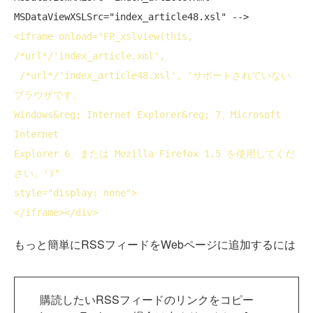
MSDataViewXSLSrc="index_article48.xsl" -->
<
iframe
onload
="FP_xslview(this, 
/*url*/'index_article.xml',
 /*url*/'index_article48.xsl', 'サポートされていない
ブラウザです。
Windows&reg; Internet Explorer&reg; 7、Microsoft 
Internet
Explorer 6、または Mozilla Firefox 1.5 を使用してくだ
さい。')"
style
="display: none">
</
iframe
>
</
div
>
もっと簡単にRSSフィードをWebページに追加するには
購読したいRSSフィードのリンクをコピー