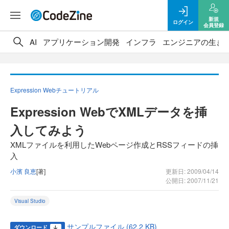
新規
ログイン
会員登録
AI
アプリケーション開発
インフラ
エンジニアの生き
Expression Webチュートリアル
Expression WebでXMLデータを挿
入してみよう
XMLファイルを利用したWebページ作成とRSSフィードの挿
入
小濱 良恵
[著]
更新日: 2009/04/14
公開日: 2007/11/21
Visual Studio
サンプルファイル (62.2 KB)
ダウンロード