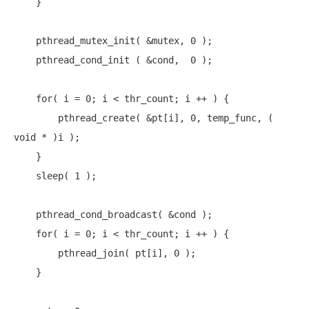
    }

    pthread_mutex_init( &mutex, 0 );

    pthread_cond_init ( &cond,  0 );

for
( i = 0; i < thr_count; i ++ ) {

        pthread_create( &pt[i], 0, temp_func, ( 
void
 * )i );

    }

    sleep( 1 );

    pthread_cond_broadcast( &cond );

for
( i = 0; i < thr_count; i ++ ) {

        pthread_join( pt[i], 0 );

    }
