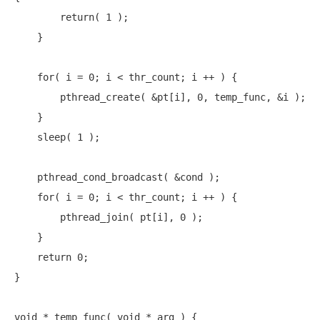
return
( 1 );

    }

for
( i = 0; i < thr_count; i ++ ) {

        pthread_create( &pt[i], 0, temp_func, &i );

    }

    sleep( 1 );

    pthread_cond_broadcast( &cond );

for
( i = 0; i < thr_count; i ++ ) {

        pthread_join( pt[i], 0 );

    }

return
 0;

}

void
 * temp_func( 
void
 * arg ) {
