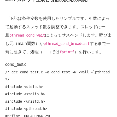
下記は条件変数を使用したサンプルです。引数によっ
て起動するスレッド数を調整できます。スレッドは一
旦
によってサスペンドします。呼び出
pthread_cond_wait
し元（main関数）が
する事で一
pthread_cond_broadcast
斉に起きて、処理（ココでは
）を行います。
fprintf
cond_test.c
/* gcc cond_test.c -o cond_test -W -Wall -lpthread 
*/
#include
#include
#include
#include
#define
 THREAD_MAX 256
