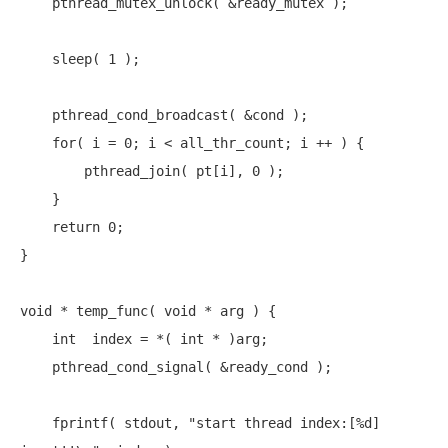
    pthread_mutex_unlock( &ready_mutex );

    sleep( 1 );

    pthread_cond_broadcast( &cond );

for
( i = 0; i < all_thr_count; i ++ ) {

        pthread_join( pt[i], 0 );

    }

return
 0;

}

void
 * temp_func( 
void
 * arg ) {

int
  index = *( 
int
 * )arg;

    pthread_cond_signal( &ready_cond );

    fprintf( stdout, 
"start thread index:[%d] 