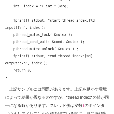
int
  index = *( 
int
 * )arg;

    fprintf( stdout, 
"start thread index:[%d] 
input!!\n"
, index );

    pthread_mutex_lock( &mutex );

    pthread_cond_wait( &cond, &mutex );

    pthread_mutex_unlock( &mutex ) ;

    fprintf( stdout, 
"end thread index:[%d] 
output!!\n"
, index );

return
 0;

上記サンプルには問題があります。上記を動かす環境
によって結果が異なるのですが、"thread index:"の値が同
一になる時があります。スレッド側は変数
のポインタ
i
（つまりアドレス）から値を得ている間に、既に呼び出