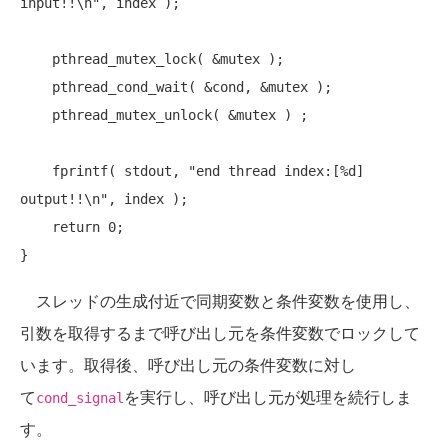
input!!\n"
, index );

    pthread_mutex_lock( &mutex );

    pthread_cond_wait( &cond, &mutex );

    pthread_mutex_unlock( &mutex ) ;

    fprintf( stdout, 
"end thread index:[%d] 
output!!\n"
, index );

return
 0;

スレッドの生成付近で同期変数と条件変数を使用し、
引数を取得するまで呼び出し元を条件変数でロックして
います。取得後、呼び出し元の条件変数に対し
て
を実行し、呼び出し元が処理を続行しま
cond_signal
す。