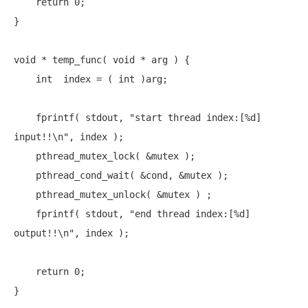
return
 0;

}

void
 * temp_func( 
void
 * arg ) {

int
  index = ( 
int
 )arg;

    fprintf( stdout, 
"start thread index:[%d] 
input!!\n"
, index );

    pthread_mutex_lock( &mutex );

    pthread_cond_wait( &cond, &mutex );

    pthread_mutex_unlock( &mutex ) ;

    fprintf( stdout, 
"end thread index:[%d] 
output!!\n"
, index );

return
 0;
