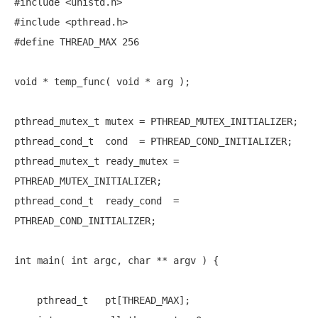
#include
#include
#define
 THREAD_MAX 256

void
 * temp_func( 
void
 * arg );

pthread_mutex_t mutex = PTHREAD_MUTEX_INITIALIZER;

pthread_cond_t  cond  = PTHREAD_COND_INITIALIZER;

pthread_mutex_t ready_mutex = 
PTHREAD_MUTEX_INITIALIZER;

pthread_cond_t  ready_cond  = 
PTHREAD_COND_INITIALIZER;

int
 main( 
int
 argc, 
char
 ** argv ) {

    pthread_t   pt[THREAD_MAX];
