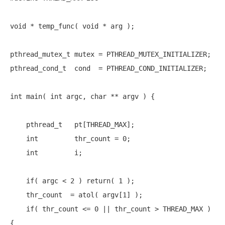
void
 * temp_func( 
void
 * arg );

pthread_mutex_t mutex = PTHREAD_MUTEX_INITIALIZER;

pthread_cond_t  cond  = PTHREAD_COND_INITIALIZER;

int
 main( 
int
 argc, 
char
 ** argv ) {

    pthread_t   pt[THREAD_MAX];

int
         thr_count = 0;

int
         i;

if
( argc < 2 ) 
return
( 1 );

    thr_count  = atol( argv[1] );

if
( thr_count <= 0 || thr_count > THREAD_MAX ) 
{
