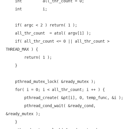
int
         all_thr_count = 0;

int
         i;

if
( argc < 2 ) 
return
( 1 );

    all_thr_count  = atol( argv[1] );

if
( all_thr_count <= 0 || all_thr_count > 
THREAD_MAX ) {

return
( 1 );

    }

    pthread_mutex_lock( &ready_mutex );

for
( i = 0; i < all_thr_count; i ++ ) {

        pthread_create( &pt[i], 0, temp_func, &i );

        pthread_cond_wait( &ready_cond, 
&ready_mutex );

    }
