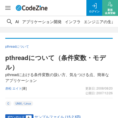
新規
ログイン
会員登録
AI
アプリケーション開発
インフラ
エンジニアの生き
pthreadについて
pthreadについて（条件変数・モデ
ル）
pthreadにおける条件変数の扱い方、気をつける点、簡単な
アプリケーション
赤松 エイト
[著]
更新日: 2008/08/20
公開日: 2007/12/26
C
UNIX／Linux
サンプルファイル (15.2 KB)
ダウンロード