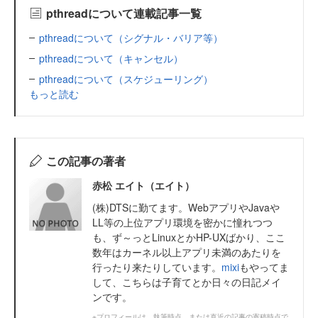
pthreadについて連載記事一覧
pthreadについて（シグナル・バリア等）
pthreadについて（キャンセル）
pthreadについて（スケジューリング）
もっと読む
この記事の著者
赤松 エイト（エイト）
(株)DTSに勤てます。WebアプリやJavaや
LL等の上位アプリ環境を密かに憧れつつ
も、ず～っとLinuxとかHP-UXばかり、ここ
数年はカーネル以上アプリ未満のあたりを
行ったり来たりしています。
mixi
もやってま
して、こちらは子育てとか日々の日記メイ
ンです。
※プロフィールは、執筆時点、または直近の記事の寄稿時点で