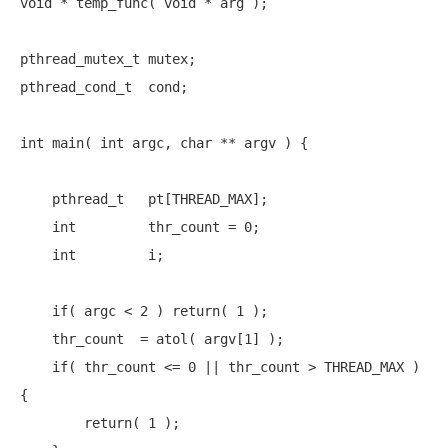
void
 * temp_func( 
void
 * arg );

pthread_mutex_t mutex;

pthread_cond_t  cond;

int
 main( 
int
 argc, 
char
 ** argv ) {

    pthread_t   pt[THREAD_MAX];

int
         thr_count = 0;

int
         i;

if
( argc < 2 ) 
return
( 1 );

    thr_count  = atol( argv[1] );

if
( thr_count <= 0 || thr_count > THREAD_MAX ) 
{

return
( 1 );
