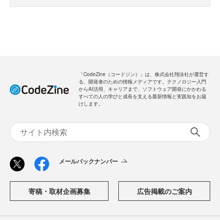
「CodeZine（コードジン）」は、株式会社翔泳社が運営す
る、開発者のための情報メディアです。テクノロジー入門
からAI活用、キャリアまで、ソフトウェア開発にかかわる
すべての人の学びと成長を支える最新情報と実践知をお届
けします。
メールバックナンバー
寄稿・取材企画募集
広告掲載のご案内