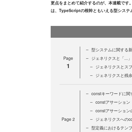
更点をまとめて紹介するのが、本連載です
は、TypeScriptの根幹ともいえる型シ
型システムに関する
Page
ジェネリクスと「...
1
ジェネリクスとス
ジェネリクスと残
constキーワードに
constアサーション
constアサーショ
Page
2
ジェネリクスへのco
型定義におけるテン