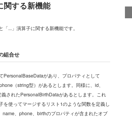
」に関する新機能
「...」演算子に関する新機能です。
の組合せ
sonalBaseDataがあり、プロパティとして
）、phone（string型）があるとします。同様に、id、
定義されたPersonalBirthDataがあるとします。これ
子を使ってマージするリスト1のような関数を定義し
ame、phone、birthのプロパティが含まれたオブ