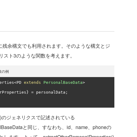
外に残余構文でも利用されます。そのような構文とジ
リスト3のような関数を考えます。
数の例
erties
<
PD 
extends
PersonalBaseData
>
rProperties
}
=
 personalData
;
perties()のジェネリクスで記述されている
onalBaseDataと同じ、すなわち、id、name、phoneの
て、extractOtherPersonalProperties()