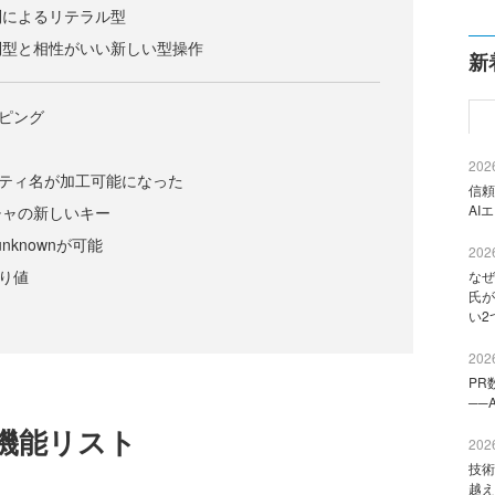
列によるリテラル型
列型と相性がいい新しい型操作
新
ッピング
2026
ロパティ名が加工可能になった
信頼
AI
チャの新しいキー
nknownが可能
2026
戻り値
なぜ
氏が
い2
2026
PR
──
機能リスト
2026
技術
越え