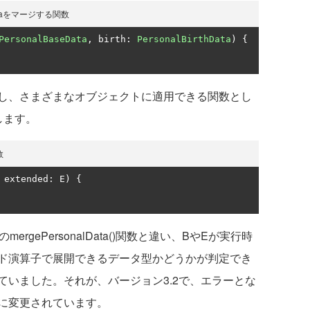
hDataをマージする関数
PersonalBaseData
,
 birth
:
PersonalBirthData
)
{
し、さまざまなオブジェクトに適用できる関数とし
します。
数
 extended
:
 E
)
{
mergePersonalData()関数と違い、BやEが実行時
ド演算子で展開できるデータ型かどうかが判定でき
ていました。それが、バージョン3.2で、エラーとな
に変更されています。