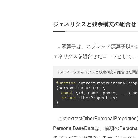
ジェネリクスと残余構文の組合せ
...演算子は、スプレッド演算子以
ェネリクスを組合せたコードとして、
リスト3：ジェネリクスと残余構文を組合せた関
function
 extractOtherPersonalProp
(
personalData
:
 PD
)
{
const
{
id
,
 name
,
 phone
,
...
othe
return
 otherProperties
;
}
このextractOtherPersonalPro
PersonalBaseDataは、前項のPers
各プロパティが存在するオブジェクトとします。よっ