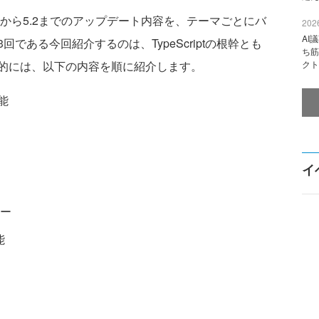
ョン3から5.2までのアップデート内容を、テーマごとにバ
2026
AI
である今回紹介するのは、TypeScriptの根幹とも
ち筋
的には、以下の内容を順に紹介します。
クト
能
イ
ー
能