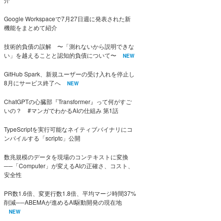
Google Workspaceで7月27日週に発表された新
機能をまとめて紹介
技術的負債の誤解 〜「測れないから説明できな
い」を越えることと認知的負債について〜
NEW
GitHub Spark、新規ユーザーの受け入れを停止し
8月にサービス終了へ
NEW
ChatGPTの心臓部『Transformer』って何がすご
いの？ #マンガでわかるAIの仕組み 第1話
TypeScriptを実行可能なネイティブバイナリにコ
ンパイルする「scriptc」公開
数兆規模のデータを現場のコンテキストに変換
──「Computer」が変えるAIの正確さ、コスト、
安全性
PR数1.6倍、変更行数1.8倍、平均マージ時間37%
削減──ABEMAが進めるAI駆動開発の現在地
NEW