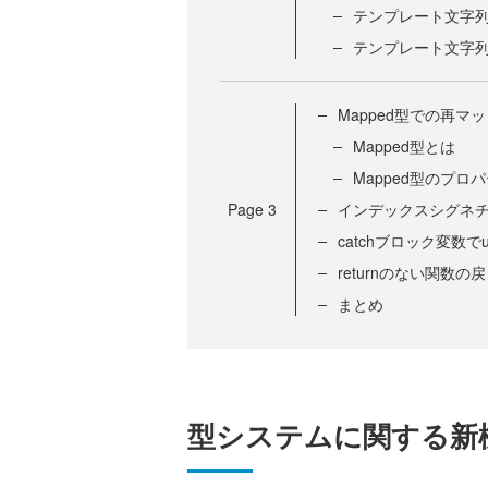
テンプレート文字
テンプレート文字
Mapped型での再マ
Mapped型とは
Mapped型のプ
Page
3
インデックスシグネ
catchブロック変数でu
returnのない関数の
まとめ
型システムに関する新