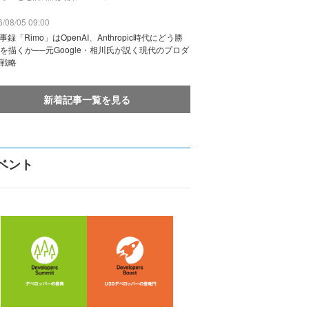
/08/05 09:00
議事録「Rimo」はOpenAI、Anthropic時代にどう勝
を描くか──元Google・相川氏が説く現代のプロダ
戦略
新着記事一覧を見る
ベント