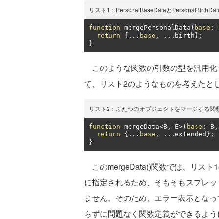
リスト1：PersonalBaseDataとPersonalBirt
function
 mergePersonalData
(
base
:
return
{...
base
,
...
birth
};
}
このような関数の引数の型を汎用化
て、リスト2のようなものを考えたと
リスト2：ふたつのオブジェクトをマージする関
function
 mergeData
<
B
,
 E
>(
base
:
 B
,
return
{...
base
,
...
extended
};
}
このmergeData()関数では、リスト1の
に指定されるため、そもそもスプレッ
ません。そのため、エラー表示となっ
らずに問題なく関数定義ができるよう