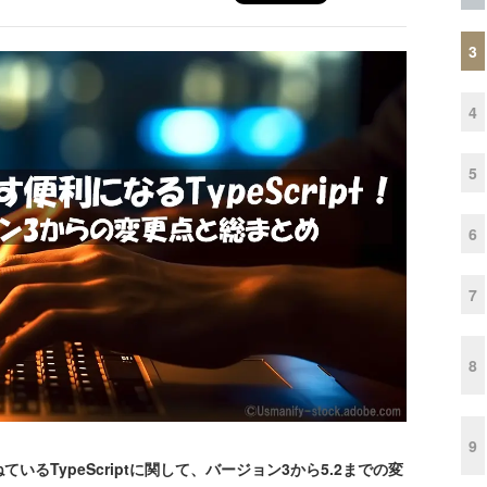
3
4
5
6
7
8
9
TypeScriptに関して、バージョン3から5.2までの変