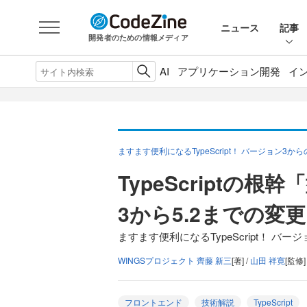
ニュース
記事
開発者のための情報メディア
AI
アプリケーション開発
イ
ますます便利になるTypeScript！ バージョン3
TypeScriptの
3から5.2までの変
ますます便利になるTypeScript！ バ
WINGSプロジェクト 齊藤 新三
[著] /
山田 祥寛
[監修]
フロントエンド
技術解説
TypeScript