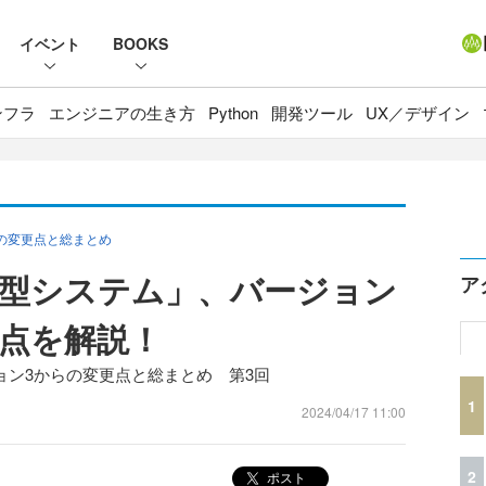
イベント
BOOKS
ンフラ
エンジニアの生き方
Python
開発ツール
UX／デザイン
からの変更点と総まとめ
根幹「型システム」、バージョン
ア
更点を解説！
ージョン3からの変更点と総まとめ 第3回
1
2024/04/17 11:00
2
ポスト