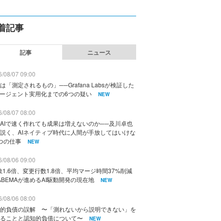
着記事
記事
ニュース
/08/07 09:00
は「測定されるもの」──Grafana Labsが検証した
エージェント実用化までの6つの疑い
NEW
/08/07 08:00
AIで速く作れても成果は増えないのか──及川卓也
説く、AIネイティブ時代に人間が手放してはいけな
つの仕事
NEW
/08/06 09:00
数1.6倍、変更行数1.8倍、平均マージ時間37%削減
ABEMAが進めるAI駆動開発の現在地
NEW
/08/06 08:00
的負債の誤解 〜「測れないから説明できない」を
ることと認知的負債について〜
NEW