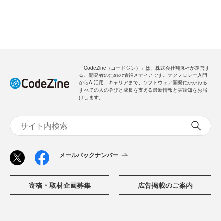
「CodeZine（コードジン）」は、株式会社翔泳社が運営す
る、開発者のための情報メディアです。テクノロジー入門
からAI活用、キャリアまで、ソフトウェア開発にかかわる
すべての人の学びと成長を支える最新情報と実践知をお届
けします。
メールバックナンバー
寄稿・取材企画募集
広告掲載のご案内