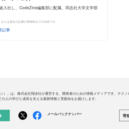
中途入社し、CodeZine編集部に配属。同志社大学文学部
、または直近の記事の寄稿時点での内容です
筆記事
ードジン）」は、株式会社翔泳社が運営する、開発者のための情報メディアです。テク
ての人の学びと成長を支える最新情報と実践知をお届けします。
メールバックナンバー
寄
録