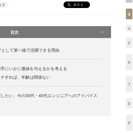
ポスト
き方
3
4
目次
5
アとして第一線で活躍できる理由
6
相手にいかに価値を与えるかを考える
ッチすれば、年齢は関係ない
7
したい、今の30代・40代エンジニアへのアドバイス
8
9