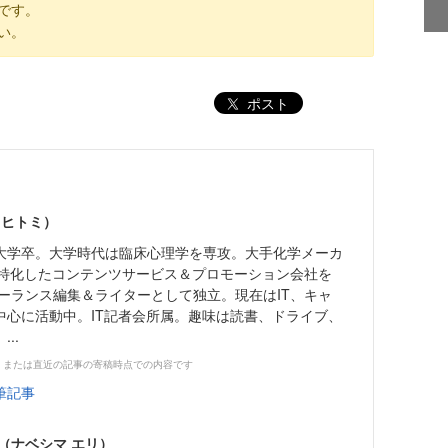
です。
い。
ポスト
 ヒトミ）
学卒。大学時代は臨床心理学を専攻。大手化学メーカ
に特化したコンテンツサービス＆プロモーション会社を
リーランス編集＆ライターとして独立。現在はIT、キャ
中心に活動中。IT記者会所属。趣味は読書、ドライブ、
..
、または直近の記事の寄稿時点での内容です
筆記事
（ナベシマ エリ）