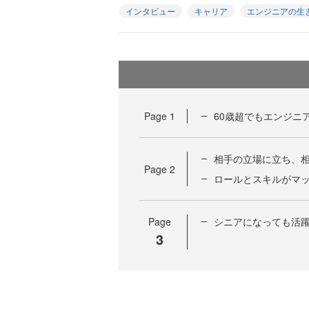
インタビュー
キャリア
エンジニアの生
Page
1
60歳超でもエンジニ
相手の立場に立ち、
Page
2
ロールとスキルがマ
Page
シニアになっても活躍
3