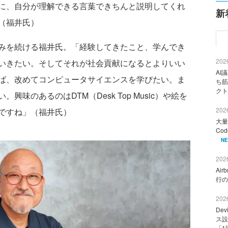
に、自分が理解できる言葉できちんと説明してくれ
新
（福井氏）
みを続ける福井氏。「経験してきたこと、学んでき
2026
いきたい。そしてそれが社会貢献になるとよりいい
AI
ば、改めてコンピュータサイエンスを学びたい。ま
ち筋
クト
味のあるのはDTM（Desk Top Music）や絵を
2026
ですね」（福井氏）
大量
Co
N
2026
Ai
行の
2026
De
ス設
「1