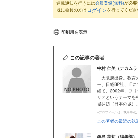
連載通知を行うには
会員登録(無料)
が必要
既に会員の方は
を行ってくださ
ログイン
印刷用を表示
この記事の著者
中村 仁美（ナカムラ
大阪府出身。教育大
ー、日経BP社、IT
経て、2002年、フ
リアというテーマを
城探訪（日本の城）。.
※プロフィールは、執筆時点
この著者の最近の執
鍋島 英莉（編集部）