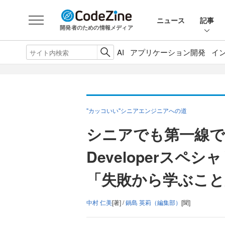
ニュース
記事
開発者のための情報メディア
AI
アプリケーション開発
イ
"カッコいい"シニアエンジニアへの道
シニアでも第一線で
Developerス
「失敗から学ぶこと
中村 仁美
[著] /
鍋島 英莉（編集部）
[聞]