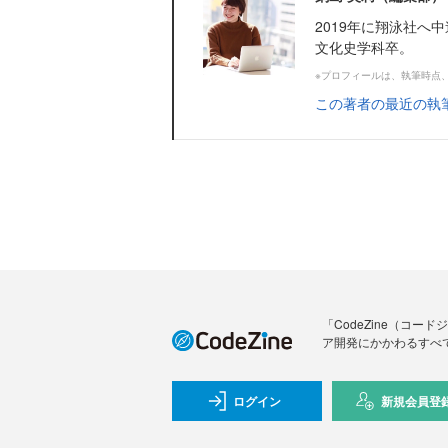
2019年に翔泳社へ
文化史学科卒。
※プロフィールは、執筆時点
この著者の最近の執
「CodeZine（コ
ア開発にかかわるすべ
ログイン
新規会員登