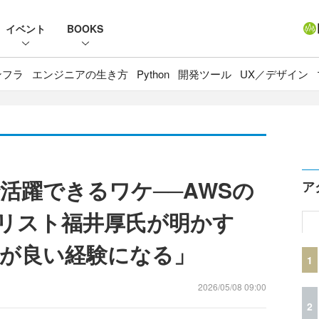
イベント
BOOKS
ンフラ
エンジニアの生き方
Python
開発ツール
UX／デザイン
活躍できるワケ──AWSの
ア
ペシャリスト福井厚氏が明かす
が良い経験になる」
1
2026/05/08 09:00
2