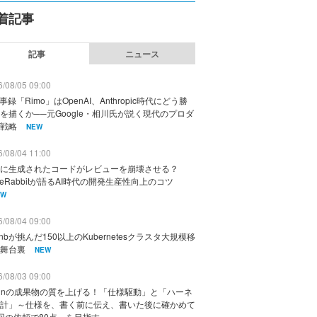
着記事
記事
ニュース
/08/05 09:00
議事録「Rimo」はOpenAI、Anthropic時代にどう勝
を描くか──元Google・相川氏が説く現代のプロダ
戦略
NEW
/08/04 11:00
に生成されたコードがレビューを崩壊させる？
deRabbitが語るAI時代の開発生産性向上のコツ
EW
/08/04 09:00
rbnbが挑んだ150以上のKubernetesクラスタ大規模移
舞台裏
NEW
/08/03 09:00
vinの成果物の質を上げる！「仕様駆動」と「ハーネ
計」～仕様を、書く前に伝え、書いた後に確かめて
回の依頼で80点」を目指す