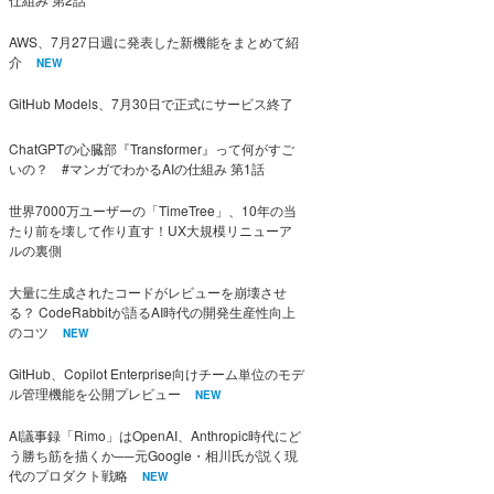
AWS、7月27日週に発表した新機能をまとめて紹
介
NEW
GitHub Models、7月30日で正式にサービス終了
ChatGPTの心臓部『Transformer』って何がすご
いの？ #マンガでわかるAIの仕組み 第1話
世界7000万ユーザーの「TimeTree」、10年の当
たり前を壊して作り直す！UX大規模リニューア
ルの裏側
大量に生成されたコードがレビューを崩壊させ
る？ CodeRabbitが語るAI時代の開発生産性向上
のコツ
NEW
GitHub、Copilot Enterprise向けチーム単位のモデ
ル管理機能を公開プレビュー
NEW
AI議事録「Rimo」はOpenAI、Anthropic時代にど
う勝ち筋を描くか──元Google・相川氏が説く現
代のプロダクト戦略
NEW