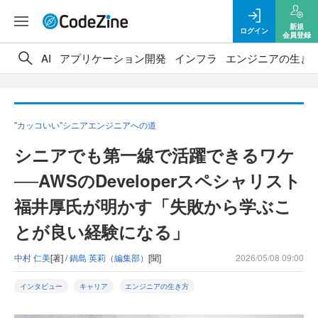
新規
ログイン
会員登録
AI
アプリケーション開発
インフラ
エンジニアの生き
"カッコいい"シニアエンジニアへの道
シニアでも第一線で活躍できるワケ
──AWSのDeveloperスペシャリスト
福井厚氏が明かす「失敗から学ぶこ
とが良い経験になる」
中村 仁美
[著] /
鍋島 英莉（編集部）
[聞]
2026/05/08 09:00
インタビュー
キャリア
エンジニアの生き方