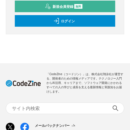
新規会員登録
無料
ログイン
「CodeZine（コードジン）」は、株式会社翔泳社が運営す
る、開発者のための情報メディアです。テクノロジー入門
からAI活用、キャリアまで、ソフトウェア開発にかかわる
すべての人の学びと成長を支える最新情報と実践知をお届
けします。
メールバックナンバー