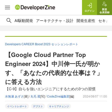
新規
ログイン
会員登録
AI駆動開発
アーキテクチャ・設計
開発生産性
セキュ
Developers CAREER Boost 2023 セッションレポート
【Google Cloud Partner Top
Engineer 2024】中川伸一氏が明か
す、「あなたの代表的な仕事は？」
に答える方法
【C-9】自らを強いエンジニアにするための3つの習慣
水無瀬 あずさ
[著] /
丸毛 透
[写] /
CodeZine編集部
[編]
2024/08/07 11:00
イベントレポート
デブスト
キャリアチェンジ