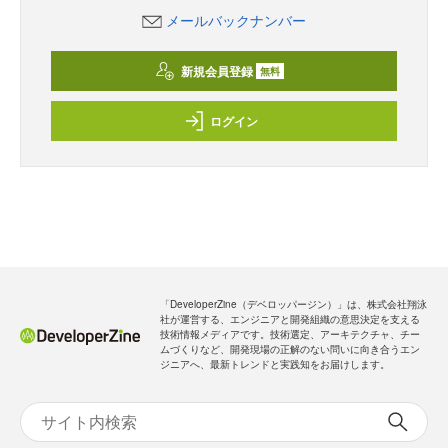
メールバックナンバー
新規会員登録
無料
ログイン
「DeveloperZine（デベロッパージン）」は、株式会社翔泳
社が運営する、エンジニアと開発組織の意思決定を支える
技術情報メディアです。技術選定、アーキテクチャ、チー
ムづくりなど、開発現場の正解のない問いに向き合うエン
ジニアへ、最新トレンドと実践知をお届けします。