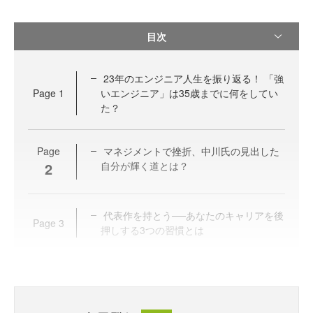
目次
23年のエンジニア人生を振り返る！ 「強
Page
1
いエンジニア」は35歳までに何をしてい
た？
Page
マネジメントで挫折、中川氏の見出した
2
自分が輝く道とは？
代表作を持とう──あなたのキャリアを後
Page
3
押しする3つの習慣とは