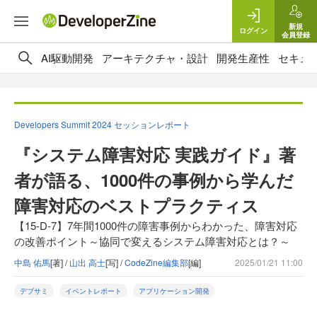
新規
ログイン
会員登録
AI駆動開発
アーキテクチャ・設計
開発生産性
セキュ
Developers Summit 2024 セッションレポート
『システム障害対応 実践ガイド』著
者が語る、1000件の事例から学んだ
障害対応のベストプラクティス
【15-D-7】7年間1000件の障害事例からわかった、障害対応
の改善ポイント～協同で変えるシステム障害対応とは？～
中島 佑馬
[著] /
山出 高士
[写] /
CodeZine編集部
[編]
2025/01/21 11:00
デブサミ
イベントレポート
アプリケーション開発