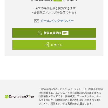
・全ての過去記事が閲覧できます
・会員限定メルマガを受信できます
メールバックナンバー
新規会員登録
無料
ログイン
「DeveloperZine（デベロッパージン）」は、株式会社翔泳
社が運営する、エンジニアと開発組織の意思決定を支える
技術情報メディアです。技術選定、アーキテクチャ、チー
ムづくりなど、開発現場の正解のない問いに向き合うエン
ジニアへ、最新トレンドと実践知をお届けします。