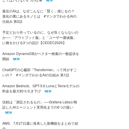
NEW
最近のAIは、なぜこんなに「賢く」感じるの？
進化の裏にあるモノとは #マンガでわかるAIの
仕組み 第2話
予定どおり作っているのに、なぜ良くならないの
か──「アウトプット脳」と「ユーザー価値脳」
に橋をかける3つの設計【CEDEC2026】
Amazon DynamoDBがベクター検索の一般提供を
開始
NEW
ChatGPTの心臓部『Transformer』って何がすご
いの？ #マンガでわかるAIの仕組み 第1話
Amazon Bedrock、GPT-5.6 LunaとTerraモデルの
料金を最大80％引き下げ
NEW
信頼は「測定されるもの」──Grafana Labsが検
証したAIエージェント実用化までの6つの疑い
NEW
AWS、7月27日週に発表した新機能をまとめて紹
介