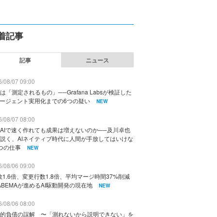
着記事
記事
ニュース
/08/07 09:00
は「測定されるもの」──Grafana Labsが検証した
エージェント実用化までの6つの疑い
NEW
/08/07 08:00
AIで速く作れても成果は増えないのか──及川卓也
説く、AIネイティブ時代に人間が手放してはいけな
つの仕事
NEW
/08/06 09:00
数1.6倍、変更行数1.8倍、平均マージ時間37%削減
ABEMAが進めるAI駆動開発の現在地
NEW
/08/06 08:00
的負債の誤解 〜「測れないから説明できない」を