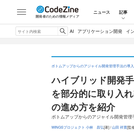
ニュース
記事
開発者のための情報メディア
AI
アプリケーション開発
イ
ボトムアップからのアジャイル開発管理手法の導入
ハイブリッド開発手
を部分的に取り入れ
の進め方を紹介
ボトムアップからのアジャイル開発管理
WINGSプロジェクト 小林 昌弘
[著] /
山田 祥寛
[監修