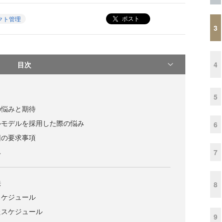
ポスト
クト管理
3
目次
4
5
の悩みと期待
ルモデルを採用した際の悩み
6
因の要求事項
み
7
法
8
スケジュール
たスケジュール
9