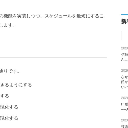
の機能を実装しつつ、スケジュールを最短にするこ
新
します。
2026
信頼
AI
通りです。
2026
なぜ
氏が
きるようにする
い2
する
2026
PR
現化する
──
現化する
2026
技術