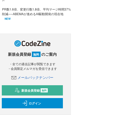
PR数1.6倍、変更行数1.8倍、平均マージ時間37%
削減──ABEMAが進めるAI駆動開発の現在地
NEW
新規会員登録
のご案内
無料
・全ての過去記事が閲覧できます
・会員限定メルマガを受信できます
メールバックナンバー
新規会員登録
無料
ログイン