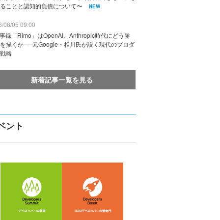
ることと認知的負債について〜
NEW
/08/05 09:00
議事録「Rimo」はOpenAI、Anthropic時代にどう勝
を描くか──元Google・相川氏が説く現代のプロダ
戦略
新着記事一覧を見る
ベント