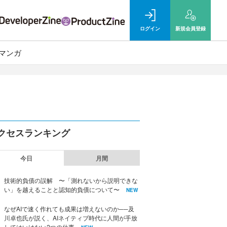
ログイン
新規
会員登録
マンガ
クセスランキング
今日
月間
技術的負債の誤解 〜「測れないから説明できな
い」を越えることと認知的負債について〜
NEW
なぜAIで速く作れても成果は増えないのか──及
川卓也氏が説く、AIネイティブ時代に人間が手放
してはいけない2つの仕事