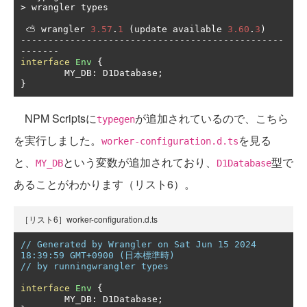
>
 wrangler types

⛅️
 wrangler 
3.57
.
1
(
update available 
3.60
.
3
)
------------------------------------------------
-------
interface
Env
{
        MY_DB
:
 D1Database
;
}
NPM Scriptsに
が追加されているので、こちら
typegen
を実行しました。
を見る
worker-configuration.d.ts
と、
という変数が追加されており、
型で
MY_DB
D1Database
あることがわかります（リスト6）。
［リスト6］worker-configuration.d.ts
// Generated by Wrangler on Sat Jun 15 2024 
18:39:59 GMT+0900 (日本標準時)
// by running
wrangler types
interface
Env
{
	MY_DB
:
 D1Database
;