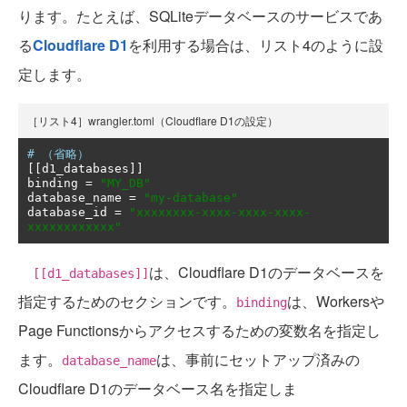
ります。たとえば、SQLiteデータベースのサービスであ
る
Cloudflare D1
を利用する場合は、リスト4のように設
定します。
［リスト4］wrangler.toml（Cloudflare D1の設定）
# （省略）
[[
d1_databases
]]
binding 
=
"MY_DB"
database_name 
=
"my-database"
database_id 
=
"xxxxxxxx-xxxx-xxxx-xxxx-
xxxxxxxxxxxx"
は、Cloudflare D1のデータベースを
[[d1_databases]]
指定するためのセクションです。
は、Workersや
binding
Page Functionsからアクセスするための変数名を指定し
ます。
は、事前にセットアップ済みの
database_name
Cloudflare D1のデータベース名を指定しま