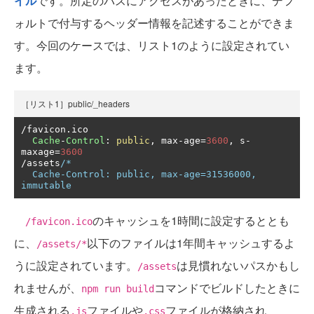
イル
です。所定のパスにアクセスがあったときに、デフ
ォルトで付与するヘッダー情報を記述することができま
す。今回のケースでは、リスト1のように設定されてい
ます。
［リスト1］public/_headers
/
favicon
.
ico

Cache
-
Control
:
public
,
 max
-
age
=
3600
,
 s
-
maxage
=
3600
/
assets
/*

  Cache-Control: public, max-age=31536000, 
immutable
のキャッシュを1時間に設定するととも
/favicon.ico
に、
以下のファイルは1年間キャッシュするよ
/assets/*
うに設定されています。
は見慣れないパスかもし
/assets
れませんが、
コマンドでビルドしたときに
npm run build
生成される
ファイルや
ファイルが格納され
.js
.css