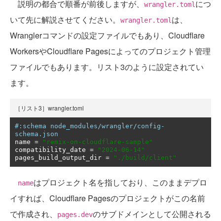
説明の都合で順番が前後しますが、
につ
wrangler.toml
いて先に解説させてください。
は、
wrangler.toml
Wranglerコマンドの設定ファイルでもあり、Cloudflare
WorkersやCloudflare Pagesによってのプロジェクト管理
ファイルでもあります。リスト3のように設定されてい
ます。
［リスト3］wrangler.toml
#:schema node_modules/wrangler/config-
schema.json
name 
=
"remix-on-cloudflare-sample"
compatibility_date 
=
"2024-06-14"
pages_build_output_dir 
=
"./build/client"
はプロジェクト名を指しており、このままデプロ
name
イすれば、Cloudflare Pagesのプロジェクトがこの名前
で作成され、
のサブドメインとして公開される
pages.dev