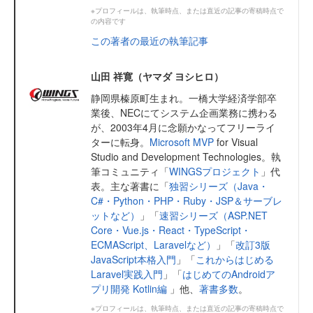
※プロフィールは、執筆時点、または直近の記事の寄稿時点で
の内容です
この著者の最近の執筆記事
山田 祥寛（ヤマダ ヨシヒロ）
静岡県榛原町生まれ。一橋大学経済学部卒
業後、NECにてシステム企画業務に携わる
が、2003年4月に念願かなってフリーライ
ターに転身。
Microsoft MVP
for Visual
Studio and Development Technologies。執
筆コミュニティ「
WINGSプロジェクト
」代
表。主な著書に「
独習シリーズ（Java・
C#・Python・PHP・Ruby・JSP＆サーブレ
ットなど）
」「
速習シリーズ（ASP.NET
Core・Vue.js・React・TypeScript・
ECMAScript、Laravelなど）
」「
改訂3版
JavaScript本格入門
」「
これからはじめる
Laravel実践入門
」「
はじめてのAndroidア
プリ開発 Kotlin編
」他、
著書多数
。
※プロフィールは、執筆時点、または直近の記事の寄稿時点で