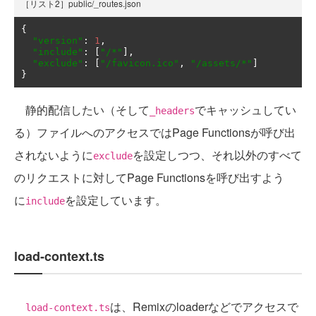
［リスト2］public/_routes.json
{
"version"
:
1
,
"include"
:
[
"/*"
],
"exclude"
:
[
"/favicon.ico"
,
"/assets/*"
]
}
静的配信したい（そして
でキャッシュしてい
_headers
る）ファイルへのアクセスではPage Functionsが呼び出
されないように
を設定しつつ、それ以外のすべて
exclude
のリクエストに対してPage Functionsを呼び出すよう
に
を設定しています。
include
load-context.ts
は、Remixのloaderなどでアクセスで
load-context.ts