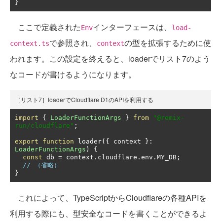
}
ここで定義された
インターフェースは、
Env
load-
で参照され、
の型を拡張するために使
context.ts
context
われます。この設定を終えると、loaderでリスト7のよう
なコードが書けるようになります。
［リスト7］loaderでCloudflare D1のAPIを利用する
import
{
LoaderFunctionArgs
}
from
"@remix-
run/cloudflare"
;
export
function
 loader
({
 context 
}:
LoaderFunctionArgs
)
{
const
 db 
=
 context
.
cloudflare
.
env
.
MY_DB
;
// （省略）
}
これによって、TypeScriptからCloudflareの各種APIを
利用する際にも、型安全なコードを書くことができるよ