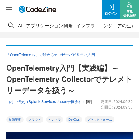
新規
ログイン
会員登録
AI
アプリケーション開発
インフラ
エンジニアの生き
「OpenTelemetry」で始めるオブザーバビリティ入門
OpenTelemetry入門【実践編】～
OpenTelemetry Collectorでテレメト
リーデータを扱う～
山村 悟史（Splunk Services Japan合同会社）
[著]
更新日: 2024/09/30
公開日: 2024/09/30
技術記事
クラウド
インフラ
DevOps
プラットフォーム