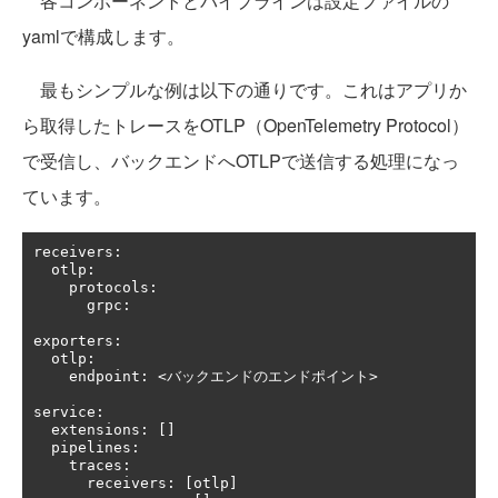
各コンポーネントとパイプラインは設定ファイルの
yamlで構成します。
最もシンプルな例は以下の通りです。これはアプリか
ら取得したトレースをOTLP（OpenTelemetry Protocol）
で受信し、バックエンドへOTLPで送信する処理になっ
ています。
receivers
:
  otlp
:
    protocols
:
      grpc
:
exporters
:
  otlp
:
    endpoint
:
<バックエンドのエンドポイント>
service
:
  extensions
:
[]
  pipelines
:
    traces
:
      receivers
:
[
otlp
]