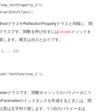
"new_testProperty_1"
);

onMethodクラスやReflectionPropertyクラスと同様に、関
クラスです。関数を呼び出すには
メソッドを
invoke
渡します。構文は次のとおりです。
ion(
'testFunction_1'
);

rameterクラスです。関数やメソッドのパラメータにリ
onParameterのインスタンスを作成するときには、関
位置は文字列で渡します。1つ目のパラメータは