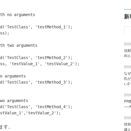
th no arguments
新
d(
'TestClass'
, 
'testMethod_1'
);

ss);

2026
th two arguments
信頼
AI
d(
'TestClass'
, 
'testMethod_2'
);

ss, 
'testValue_1'
, 
'testValue_2'
);

2026
なぜ
o arguments
氏が
d(
'TestClass'
, 
'testMethod_3'
);

い2
2026
wo arguments
PR
──
d(
'TestClass'
, 
'testMethod_4'
);

stValue_1'
,
'testValue_2'
2026
技術
ます。
越え