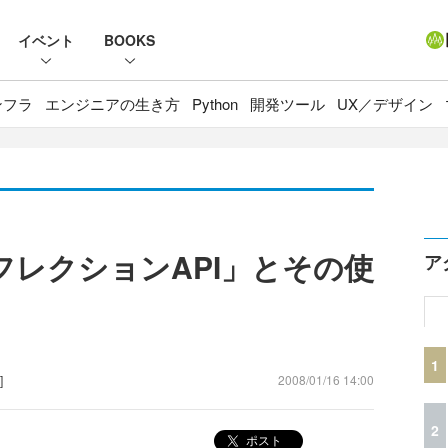
イベント
BOOKS
ンフラ
エンジニアの生き方
Python
開発ツール
UX／デザイン
フレクションAPI」とその使
ア
1
]
2008/01/16 14:00
2
ポスト