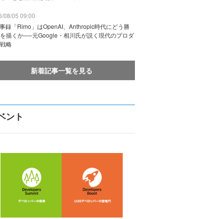
/08/05 09:00
議事録「Rimo」はOpenAI、Anthropic時代にどう勝
を描くか──元Google・相川氏が説く現代のプロダ
戦略
新着記事一覧を見る
ベント