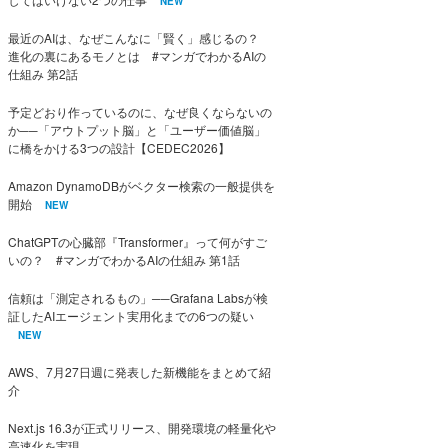
NEW
最近のAIは、なぜこんなに「賢く」感じるの？
進化の裏にあるモノとは #マンガでわかるAIの
仕組み 第2話
予定どおり作っているのに、なぜ良くならないの
か──「アウトプット脳」と「ユーザー価値脳」
に橋をかける3つの設計【CEDEC2026】
Amazon DynamoDBがベクター検索の一般提供を
開始
NEW
ChatGPTの心臓部『Transformer』って何がすご
いの？ #マンガでわかるAIの仕組み 第1話
信頼は「測定されるもの」──Grafana Labsが検
証したAIエージェント実用化までの6つの疑い
NEW
AWS、7月27日週に発表した新機能をまとめて紹
介
Next.js 16.3が正式リリース、開発環境の軽量化や
高速化を実現