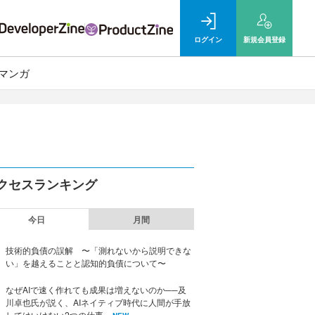
ログイン
新規
会員登録
マンガ
クセスランキング
今日
月間
技術的負債の誤解 〜「測れないから説明できな
い」を越えることと認知的負債について〜
なぜAIで速く作れても成果は増えないのか──及
川卓也氏が説く、AIネイティブ時代に人間が手放
してはいけない2つの仕事