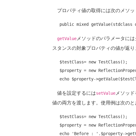
プロパティ値の取得には次のメソッ
public
メソッドのパラメータには
getValue
スタンスの対象プロパティの値が返り
   $testClass= 
new
 TestClass();

   $property = 
new
 ReflectionPrope
echo
値を設定するには
メソッド
setValue
値の両方を渡します。使用例は次のと
   $testClass= 
new
 TestClass();

   $property = 
new
 ReflectionPrope
echo
'Before : '
.$property->get