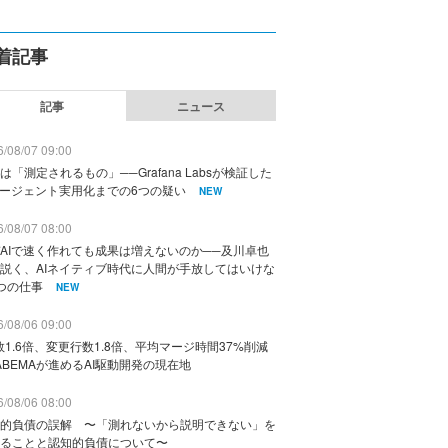
着記事
記事
ニュース
/08/07 09:00
は「測定されるもの」──Grafana Labsが検証した
エージェント実用化までの6つの疑い
NEW
/08/07 08:00
AIで速く作れても成果は増えないのか──及川卓也
説く、AIネイティブ時代に人間が手放してはいけな
つの仕事
NEW
/08/06 09:00
数1.6倍、変更行数1.8倍、平均マージ時間37%削減
ABEMAが進めるAI駆動開発の現在地
/08/06 08:00
的負債の誤解 〜「測れないから説明できない」を
ることと認知的負債について〜