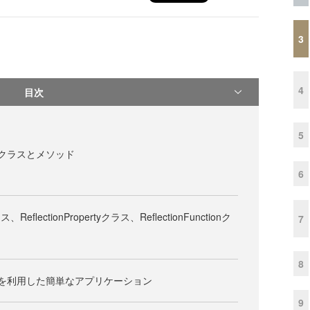
3
4
目次
5
のクラスとメソッド
6
ラス、ReflectionPropertyクラス、ReflectionFunctionク
7
8
を利用した簡単なアプリケーション
9