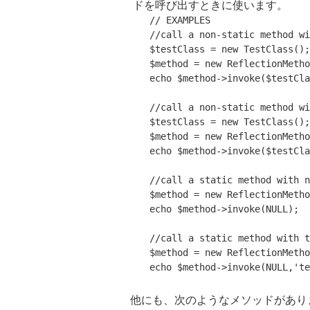
ドを呼び出すときに使います。
// EXAMPLES
//call a non-static method wi
   $testClass = 
new
 TestClass();

   $method = 
new
 ReflectionMetho
echo
 $method->invoke($testCla
//call a non-static method wi
   $testClass = 
new
 TestClass();

   $method = 
new
 ReflectionMetho
echo
 $method->invoke($testCla
//call a static method with n
   $method = 
new
 ReflectionMetho
echo
 $method->invoke(NULL);

//call a static method with t
   $method = 
new
 ReflectionMetho
echo
 $method->invoke(NULL,
'te
他にも、次のようなメソッドがあり