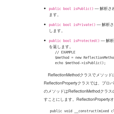
― 解析され
public bool isPublic()
ます。
― 解析さ
public bool isPrivate()
します。
― 解析
public bool isProtected()
を返します。
// EXAMPLE
   $method = 
new
 ReflectionMetho
echo
ReflectionMethodクラスで
ReflectionPropertyクラス
のメソッドはReflectionMeth
すことにします。ReflectionPro
public
 void __construct(mixed 
c