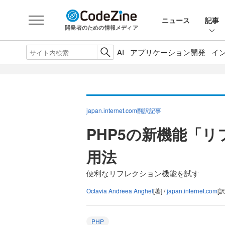
ニュース
記事
開発者のための情報メディア
AI
アプリケーション開発
イ
japan.internet.com翻訳記事
PHP5の新機能「リ
用法
便利なリフレクション機能を試す
Octavia Andreea Anghel
[著] /
japan.internet.com
[訳
PHP