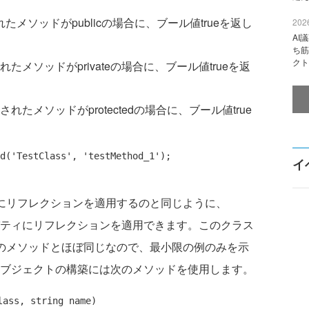
たメソッドがpublicの場合に、ブール値trueを返し
2026
AI
ち筋
クト
れたメソッドがprivateの場合に、ブール値trueを返
されたメソッドがprotectedの場合に、ブール値true
d(
'TestClass'
, 
'testMethod_1'
);

イ
メソッドにリフレクションを適用するのと同じように、
では、プロパティにリフレクションを適用できます。このクラス
odクラスのメソッドとほぼ同じなので、最小限の例のみを示
pertyオブジェクトの構築には次のメソッドを使用します。
lass