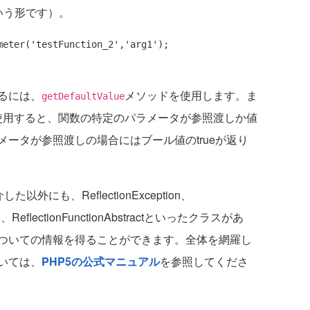
という形です）。
meter(
'testFunction_2'
,
'arg1'
);

るには、
メソッドを使用します。ま
getDefaultValue
使用すると、関数の特定のパラメータが参照渡しか値
ータが参照渡しの場合にはブール値のtrueが返り
にも、ReflectionException、
nsion、ReflectionFunctionAbstractといったクラスがあ
ついての情報を得ることができます。全体を網羅し
いては、
PHP5の公式マニュアル
を参照してくださ