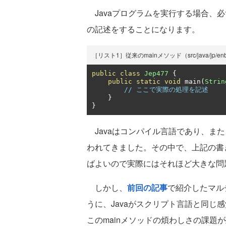
Javaプログラムを実行する場合、必
の記述をすることになります。
［リスト1］従来のmainメソッド（src/java/jp/enbin
public
class
Jep477
{
public
static
void
 main
(
Strin
// ここで実際の処理を記述
}
}
Javaはコンパイル言語であり、ま
われてきました。その中で、上記の書
ばよいので実際にはそれほど大きな問
しかし、
前回の記事
で紹介したマル
うに、Javaがスクリプト言語と同じ
このmainメソッドの煩わしさの課題