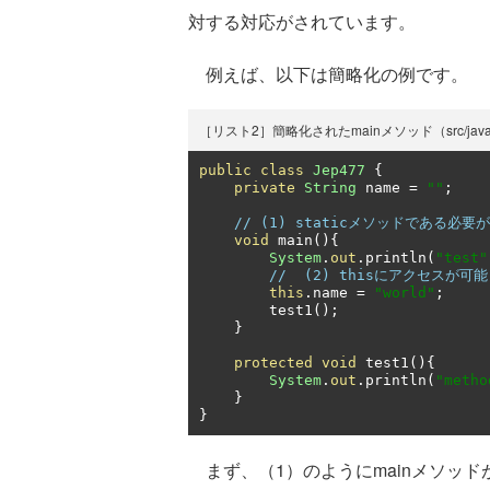
対する対応がされています。
例えば、以下は簡略化の例です。
［リスト2］簡略化されたmainメソッド（src/java/jp/e
public
class
Jep477
{
private
String
 name 
=
""
;
// (1) staticメソッドである必
void
 main
(){
System
.
out
.
println
(
"test"
//  (2) thisにアクセスが可能
this
.
name 
=
"world"
;
        test1
();
}
protected
void
 test1
(){
System
.
out
.
println
(
"metho
}
}
まず、（1）のようにmainメソッドが