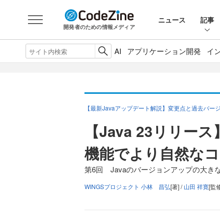
ニュース
記事
開発者のための情報メディア
AI
アプリケーション開発
イ
【最新Javaアップデート解説】変更点と過去バー
【Java 23リリース】
機能でより自然な
第6回 Javaのバージョンアップの大
WINGSプロジェクト 小林 昌弘
[著] /
山田 祥寛
[監修