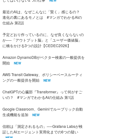
NEW
最近のAIは、なぜこんなに「賢く」感じるの？
進化の裏にあるモノとは #マンガでわかるAIの
仕組み 第2話
予定どおり作っているのに、なぜ良くならないの
か──「アウトプット脳」と「ユーザー価値脳」
に橋をかける3つの設計【CEDEC2026】
Amazon DynamoDBがベクター検索の一般提供を
開始
NEW
AWS Transit Gateway、ポリシーベースルーティ
ングの一般提供を開始
NEW
ChatGPTの心臓部『Transformer』って何がすご
いの？ #マンガでわかるAIの仕組み 第1話
Google Classroom、Geminiでルーブリック自動
生成機能を追加
NEW
信頼は「測定されるもの」──Grafana Labsが検
証したAIエージェント実用化までの6つの疑い
NEW