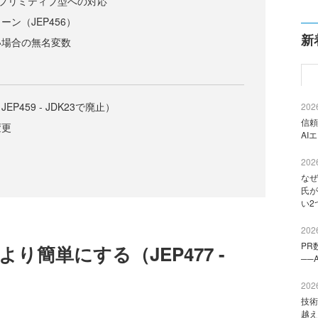
おけるプリミティブ型への対応
ン（JEP456）
新
い場合の無名変数
P459 - JDK23で廃止）
2026
信頼
変更
AI
2026
なぜ
氏が
い2
2026
PR
り簡単にする（JEP477 -
──
2026
技術
越え