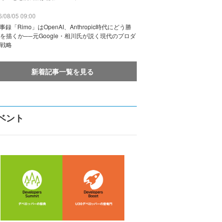
/08/05 09:00
議事録「Rimo」はOpenAI、Anthropic時代にどう勝
を描くか──元Google・相川氏が説く現代のプロダ
戦略
新着記事一覧を見る
ベント