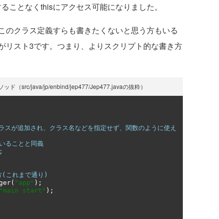
ることなくthisにアクセス可能になりました。
このクラス定義すらも書きたくないと思う方もいる
がリスト3です。つまり、よりスクリプト的な書き方
java/jp/enbind/jep477/Jep477.javaの抜粋）
io.IOクラスが追加され、クラス名などを指定せず、関数のように使え
ていることと同義
;
方(これまで通り)
ger
(
"app"
);
"main start"
);