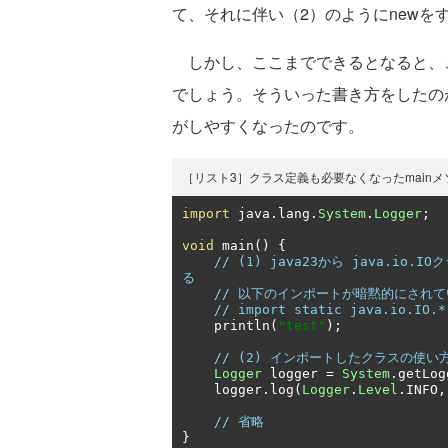
て、それに伴い（2）のようにnewをす
しかし、ここまでできるとなると、
でしょう。そういった書き方をしたの
がしやすくなったのです。
［リスト3］クラス定義も必要なくなったmainメソッド（src/
import
 java
.
lang
.
System
.
Logger
;
void
 main
()
{
// (1) java23から java.
る
// 以下のインポートが暗黙的にされ
// import static java.io.IO.*
    println
(
"test"
);
// (2) インポートしたクラスの使い
Logger
 logger 
=
System
.
getLog
    logger
.
log
(
Logger
.
Level
.
INFO
,
// 省略
}