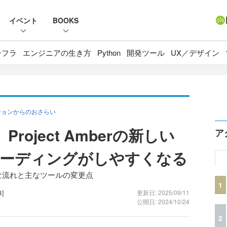
イベント
BOOKS
ンフラ
エンジニアの生き方
Python
開発ツール
UX／デザイン
ジョンからのおさらい
Project Amberの新しい
ア
コーディングがしやすくなる
きな流れと主なツールの変更点
1
]
更新日: 2025/09/11
公開日: 2024/10/24
2