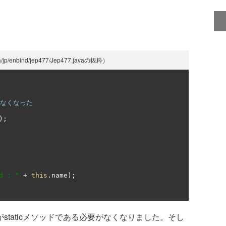
nbind/jep477/Jep477.javaの抜粋）
要がなくなった
);
d : "
+
this
.
name
);
staticメソッドである必要がなくなりました。そし