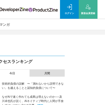
ログイン
新規
会員登録
マンガ
クセスランキング
今日
月間
技術的負債の誤解 〜「測れないから説明できな
い」を越えることと認知的負債について〜
なぜAIで速く作れても成果は増えないのか──及
川卓也氏が説く、AIネイティブ時代に人間が手放
してはいけない2つの仕事