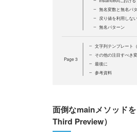
instanceofに
無名変数と無名パター
戻り値を利用しな
無名パターン
文字列テンプレート（JE
その他の注目すべき
Page
3
最後に
参考資料
面倒なmainメソッドをよ
Third Preview）