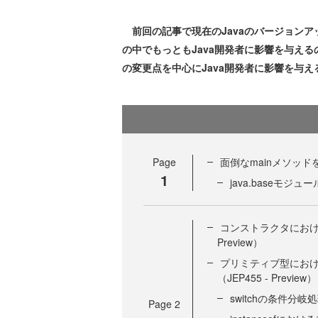
前回の記事で現在のJavaのバージョンア
の中でもっともJava開発者に影響を与えるのが、P
の変更点を中心にJava開発者に影響を与
Page
面倒なmainメソッドをより
1
java.baseモジ
コンストラクタにおける定
Preview）
プリミティブ型におけるs
（JEP455 - Preview）
switchの条件分
Page
2