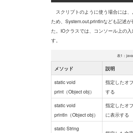
スクリプトのように使う場合には、
ため、System.out.printlnなど
た。IOクラスでは、コンソール上の入出
す。
表1：java
メソッド
説明
static void
指定したオ
print（Object obj）
する
static void
指定したオ
println（Object obj）
に表示する
static String