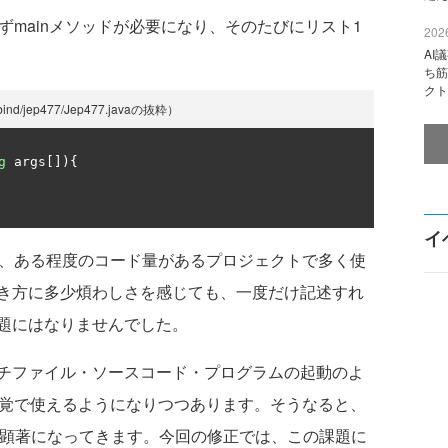
ずmainメソッドが必要になり、そのたびにリスト1
2026
AI
ち筋
クト
d/jep477/Jep477.javaの抜粋）
g
 args
[]){
イ
た、ある程度のコード量があるプロジェクトで多く使
き方に多少煩わしさを感じても、一度だけ記述すれ
題にはなりませんでした。
チファイル・ソースコード・プログラムの起動のよ
感覚で使えるようになりつつあります。そうなると、
が顕著になってきます。今回の修正では、この課題に