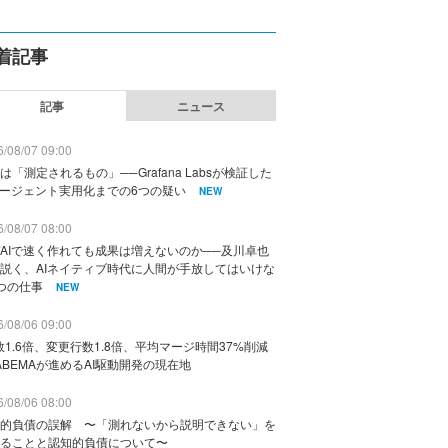
着記事
記事
ニュース
/08/07 09:00
は「測定されるもの」──Grafana Labsが検証した
エージェント実用化までの6つの疑い
NEW
/08/07 08:00
AIで速く作れても成果は増えないのか──及川卓也
説く、AIネイティブ時代に人間が手放してはいけな
つの仕事
NEW
/08/06 09:00
数1.6倍、変更行数1.8倍、平均マージ時間37%削減
ABEMAが進めるAI駆動開発の現在地
/08/06 08:00
的負債の誤解 〜「測れないから説明できない」を
ることと認知的負債について〜