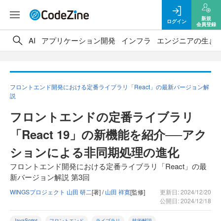
新規
ログイン
会員登録
AI
アプリケーション開発
インフラ
エンジニアの生き
フロントエンド開発における定番ライブラリ「React」の最新バージョン解
説
フロントエンドの定番ライブラリ
「React 19」の新機能を紹介──アク
ションによる非同期処理の進化
フロントエンド開発における定番ライブラリ「React」の最
新バージョン解説 第3回
WINGSプロジェクト 山田 研二
[著] /
山田 祥寛
[監修]
更新日: 2024/12/20
公開日: 2024/12/18
JavaScript
フロントエンド
ライブラリ
技術解説