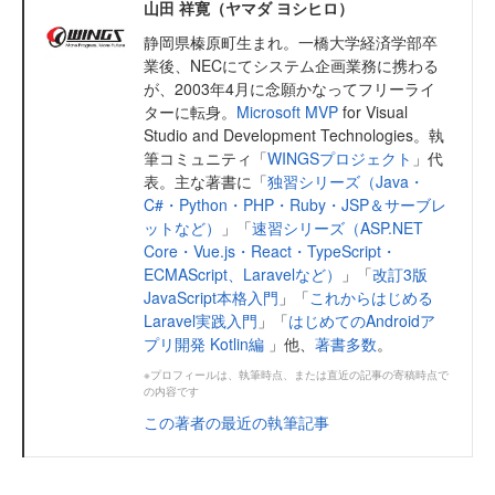
山田 祥寛（ヤマダ ヨシヒロ）
静岡県榛原町生まれ。一橋大学経済学部卒
業後、NECにてシステム企画業務に携わる
が、2003年4月に念願かなってフリーライ
ターに転身。
Microsoft MVP
for Visual
Studio and Development Technologies。執
筆コミュニティ「
WINGSプロジェクト
」代
表。主な著書に「
独習シリーズ（Java・
C#・Python・PHP・Ruby・JSP＆サーブレ
ットなど）
」「
速習シリーズ（ASP.NET
Core・Vue.js・React・TypeScript・
ECMAScript、Laravelなど）
」「
改訂3版
JavaScript本格入門
」「
これからはじめる
Laravel実践入門
」「
はじめてのAndroidア
プリ開発 Kotlin編
」他、
著書多数
。
※プロフィールは、執筆時点、または直近の記事の寄稿時点で
の内容です
この著者の最近の執筆記事