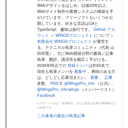
Webデザインをはじめ、以後20年以上、
Webサイト制作や業務システムの構築を手
がけています。フリーソフトもいくつか公
開しています。好きな言語はC#と
TypeScript、趣味は旅行です。
GitHub アカ
ウント
＜
WINGSプロジェクト
について＞
有限会社 WINGSプロジェクト
が運営す
る、テクニカル執筆コミュニティ（代表 山
田祥寛）。主にWeb開発分野の書籍／記事
執筆、翻訳、講演等を幅広く手がける。
2026年時点での
登録メンバ
は約50名で、
現在も執筆メンバを
募集中
。興味のある方
は、どしどし応募頂きたい。
著書
、
記事
多数。
RSS
X:
@WingsPro_info
（公式）、
@WingsPro_info/wings
（メンバーリスト）
Facebook
※プロフィールは、執筆時点、または直近の記事の寄稿時点で
の内容です
この著者の最近の執筆記事