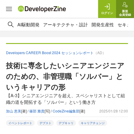
新規
ログイン
会員登録
AI駆動開発
アーキテクチャ・設計
開発生産性
セキュ
Developers CAREER Boost 2024 セッションレポート
（AD）
技術に専念したいシニアエンジニア
のための、非管理職「ソルバー」と
いうキャリアの形
【A-3】シニアエンジニアを超え、スペシャリストとして組
織の道を開拓する「ソルバー」という働き方
加山 恵美
[著] /
篠部 雅貴
[写] /
CodeZine編集部
[著]
2025/01/28 12:00
イベントレポート
デブスト
デブキャリ
キャリアチェンジ