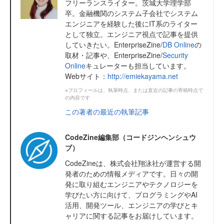
フリーランスライター。茨城大学理学部
卒。金融機関のシステム子会社でシステム
エンジニアを経験した後にIT系のライター
として独立。エンジニア視点で記事を提供
していきたい。EnterpriseZine/
DB Online
の
取材・記事や、EnterpriseZine/
Security
Online
キュレーターも担当しています。
Webサイト：
http://emiekayama.net
※プロフィールは、執筆時点、または直近の記事の寄稿時点で
の内容です
この著者の最近の執筆記事
CodeZine編集部（コードジンヘンシュウ
ブ）
CodeZineは、株式会社翔泳社が運営する開
発者のための情報メディアです。日々の開
発に取り組むエンジニアやテクノロジーを
学びたい方に向けて、プログラミングやAI
活用、開発ツール、エンジニアの学びとキ
ャリアに関する記事をお届けしています。