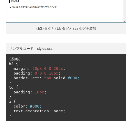
<h3>タグと<td>タグと<a>タグを装飾
サンプルコード「styles.css」
(前略)
h3 
{
  margin
:
20px
0
0
20px
;
  padding
:
0
0
0
10px
;
  border
-
left
:
5px
 solid 
#000;
}
td 
{
  padding
:
10px
;
}
a 
{
  color
:
#000;
  text
-
decoration
:
 none
;
}