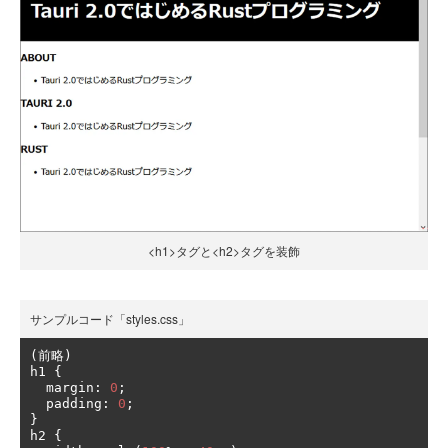
<h1>タグと<h2>タグを装飾
サンプルコード「styles.css」
(前略)
h1 
{
  margin
:
0
;
  padding
:
0
;
}
h2 
{