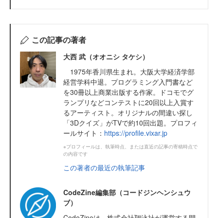
この記事の著者
大西 武（オオニシ タケシ）
1975年香川県生まれ。大阪大学経済学部
経営学科中退。プログラミング入門書など
を30冊以上商業出版する作家。ドコモでグ
ランプリなどコンテストに20回以上入賞す
るアーティスト。オリジナルの間違い探し
「3Dクイズ」がTVで約10回出題。プロフィ
ールサイト：
https://profile.vixar.jp
※プロフィールは、執筆時点、または直近の記事の寄稿時点で
の内容です
この著者の最近の執筆記事
CodeZine編集部（コードジンヘンシュウ
ブ）
CodeZineは、株式会社翔泳社が運営する開