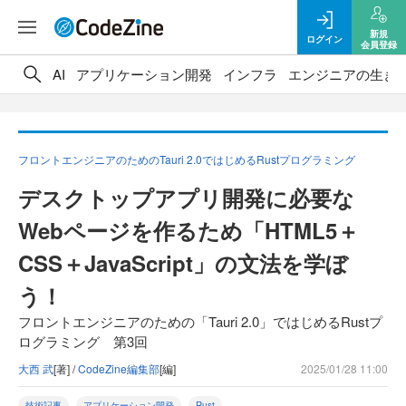
新規
ログイン
会員登録
AI
アプリケーション開発
インフラ
エンジニアの生き
フロントエンジニアのためのTauri 2.0ではじめるRustプログラミング
デスクトップアプリ開発に必要な
Webページを作るため「HTML5＋
CSS＋JavaScript」の文法を学ぼ
う！
フロントエンジニアのための「Tauri 2.0」ではじめるRustプ
ログラミング 第3回
大西 武
[著] /
CodeZine編集部
[編]
2025/01/28 11:00
技術記事
アプリケーション開発
Rust