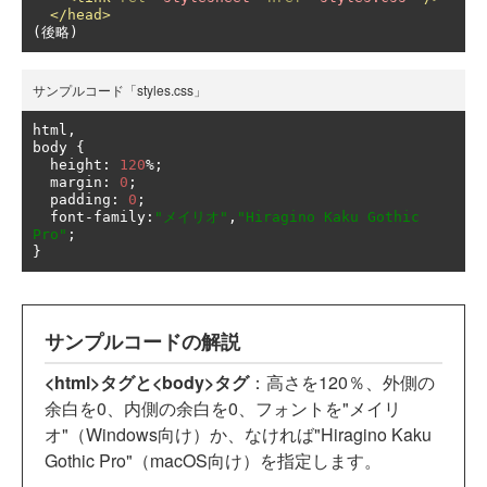
</head>
(後略)
サンプルコード「styles.css」
html
,
body 
{
  height
:
120
%;
  margin
:
0
;
  padding
:
0
;
  font
-
family
:
"メイリオ"
,
"Hiragino Kaku Gothic 
Pro"
;
}
サンプルコードの解説
<html>タグと<body>タグ
：高さを120％、外側の
余白を0、内側の余白を0、フォントを"メイリ
オ"（Windows向け）か、なければ"Hiragino Kaku
Gothic Pro"（macOS向け）を指定します。