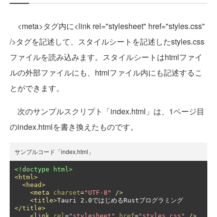
<meta>タグ内に<link rel="stylesheet" href="styles.css"
/>タグを記述して、スタイルシートを記述したstyles.css
ファイルを読み込みます。スタイルシートはhtmlファイ
ルの外部ファイルにも、htmlファイル内にも記述するこ
とができます。
次のサンプルスクリプト「index.html」は、1ページ目
のindex.htmlを書き換えたものです。
サンプルコード「index.html」
<!doctype html>
<html>
<head>
<meta
charset
=
"UTF-8"
/>
<title>
Tauri 2.0ではじめるRustプログラミング
</title>
<link
rel
=
"stylesheet"
href
=
"styles.css"
/>