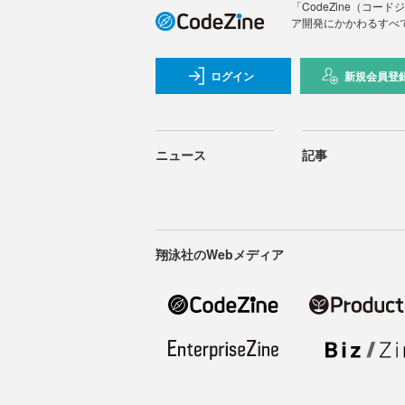
「CodeZine（コ
ア開発にかかわるすべ
ログイン
新規会員登
ニュース
記事
翔泳社のWebメディア