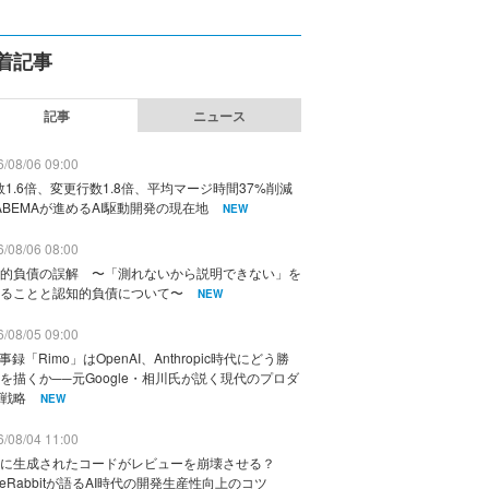
着記事
記事
ニュース
/08/06 09:00
数1.6倍、変更行数1.8倍、平均マージ時間37%削減
ABEMAが進めるAI駆動開発の現在地
NEW
/08/06 08:00
的負債の誤解 〜「測れないから説明できない」を
ることと認知的負債について〜
NEW
/08/05 09:00
議事録「Rimo」はOpenAI、Anthropic時代にどう勝
を描くか──元Google・相川氏が説く現代のプロダ
戦略
NEW
/08/04 11:00
に生成されたコードがレビューを崩壊させる？
deRabbitが語るAI時代の開発生産性向上のコツ