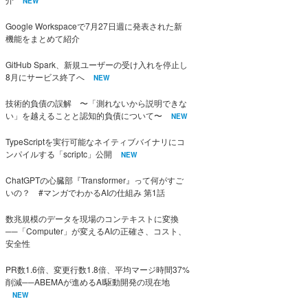
NEW
Google Workspaceで7月27日週に発表された新
機能をまとめて紹介
GitHub Spark、新規ユーザーの受け入れを停止し
8月にサービス終了へ
NEW
技術的負債の誤解 〜「測れないから説明できな
い」を越えることと認知的負債について〜
NEW
TypeScriptを実行可能なネイティブバイナリにコ
ンパイルする「scriptc」公開
NEW
ChatGPTの心臓部『Transformer』って何がすご
いの？ #マンガでわかるAIの仕組み 第1話
数兆規模のデータを現場のコンテキストに変換
──「Computer」が変えるAIの正確さ、コスト、
安全性
PR数1.6倍、変更行数1.8倍、平均マージ時間37%
削減──ABEMAが進めるAI駆動開発の現在地
NEW