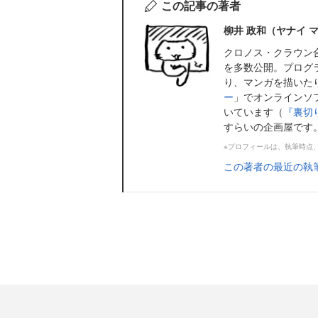
この記事の著者
柳井 政和（ヤナイ 
クロノス・クラウン
を多数公開。プログ
り、マンガを描いた
ー
」でオンラインソ
いています（
『裏切
すらいの企画屋です
※プロフィールは、執筆時点
この著者の最近の執