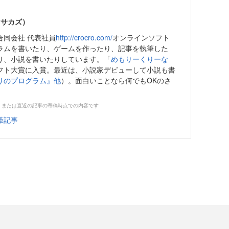
マサカズ）
合同会社 代表社員
http://crocro.com/
オンラインソフト
ラムを書いたり、ゲームを作ったり、記事を執筆した
り、小説を書いたりしています。「
めもりーくりーな
フト大賞に入賞。最近は、小説家デビューして小説も書
りのプログラム』他
）。面白いことなら何でもOKのさ
。
、または直近の記事の寄稿時点での内容です
筆記事