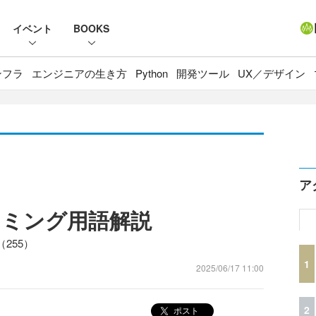
イベント
BOOKS
ンフラ
エンジニアの生き方
Python
開発ツール
UX／デザイン
ア
ラミング用語解説
255）
1
2025/06/17 11:00
2
ポスト