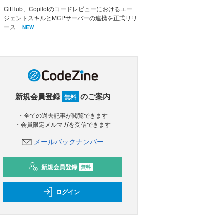
GitHub、Copilotのコードレビューにおけるエー
ジェントスキルとMCPサーバーの連携を正式リリ
ース
NEW
新規会員登録
のご案内
無料
・全ての過去記事が閲覧できます
・会員限定メルマガを受信できます
メールバックナンバー
新規会員登録
無料
ログイン