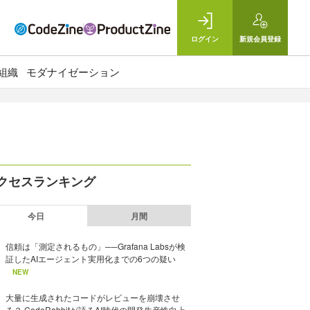
ログイン
新規
会員登録
組織
モダナイゼーション
クセスランキング
今日
月間
信頼は「測定されるもの」──Grafana Labsが検
証したAIエージェント実用化までの6つの疑い
NEW
大量に生成されたコードがレビューを崩壊させ
る？ CodeRabbitが語るAI時代の開発生産性向上