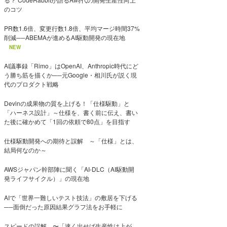
のコツ
PR数1.6倍、変更行数1.8倍、平均マージ時間37%
削減──ABEMAが進めるAI駆動開発の現在地
NEW
AI議事録「Rimo」はOpenAI、Anthropic時代にど
う勝ち筋を描くか──元Google・相川氏が説く現
代のプロダクト戦略
Devinの成果物の質を上げる！「仕様駆動」と
「ハーネス設計」～仕様を、書く前に伝え、書い
た後に確かめて「1回の依頼で80点」を目指す
仕様駆動開発への期待と誤解 ～「仕様」とは、
結局何なのか～
AWSジャパン幹部陣に聞く「AI-DLC（AI駆動開
発ライフサイクル）」の現在地
AIで「世界一難しいテスト技法」の敷居を下げる
──面倒だった原因結果グラフ法をお手軽に
スピードの誤解 〜「速く出せば生産性は上が