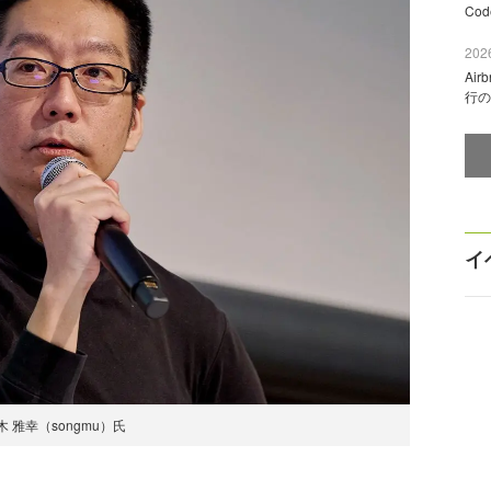
Co
2026
Ai
行の
イ
木 雅幸（songmu）氏