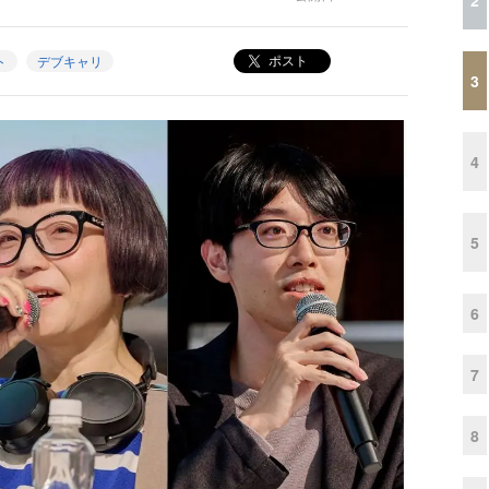
ポスト
ト
デブキャリ
3
4
5
6
7
8