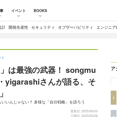
事
イベント
BOOKS
設計
開発生産性
セキュリティ
オブザーバビリティ
エンジニア
ポート
は最強の武器！ songmu
ア
・yigarashiさんが語る、そ
」
1
でもいいんじゃない？ 多様な「自分戦略」を語ろう
更新日: 2025/06/05
公開日: 2025/05/28
2