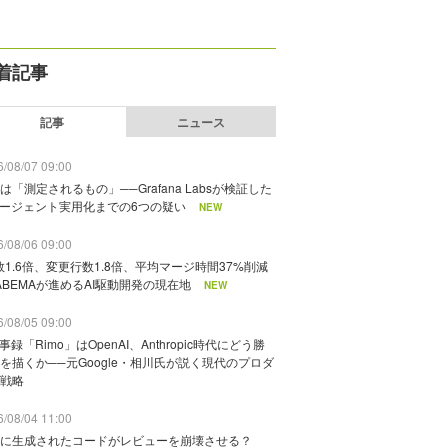
着記事
記事
ニュース
/08/07 09:00
は「測定されるもの」──Grafana Labsが検証した
エージェント実用化までの6つの疑い
NEW
/08/06 09:00
数1.6倍、変更行数1.8倍、平均マージ時間37%削減
ABEMAが進めるAI駆動開発の現在地
NEW
/08/05 09:00
議事録「Rimo」はOpenAI、Anthropic時代にどう勝
を描くか──元Google・相川氏が説く現代のプロダ
戦略
/08/04 11:00
に生成されたコードがレビューを崩壊させる？