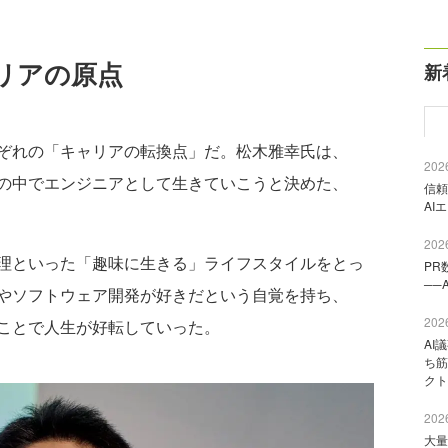
リアの原点
新
ぞれの「キャリアの転換点」だ。松木雅幸氏は、
2026
の中でエンジニアとして生きていこうと決めた、
信頼
AI
2026
理といった「趣味に生きる」ライフスタイルをとっ
PR
──
やソフトウェア開発が好きだという自覚を持ち、
2026
ことで人生が好転していった。
AI
ち筋
クト
2026
大量