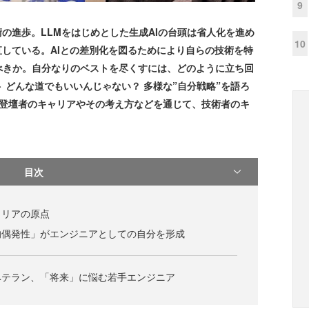
9
の進歩。LLMをはじめとした生成AIの台頭は省人化を進め
10
直している。AIとの差別化を図るためにより自らの技術を特
べきか。自分なりのベストを尽くすには、どのように立ち回
 どんな道でもいいんじゃない？ 多様な”自分戦略”を語ろ
の登壇者のキャリアやその考え方などを通じて、技術者のキ
目次
ャリアの原点
的偶発性」がエンジニアとしての自分を形成
ベテラン、「将来」に悩む若手エンジニア