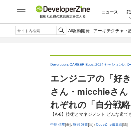
ニュース
記
技術と組織の意思決定を支える
AI駆動開発
アーキテクチャ・
Developers CAREER Boost 2024 セッションレ
エンジニアの「好き」
さん・micchieさん
れぞれの「自分戦略
【A-8】技術とマネジメント どんな道
中島 佑馬
[著] /
篠部 雅貴
[写] /
CodeZine編集部
[編]