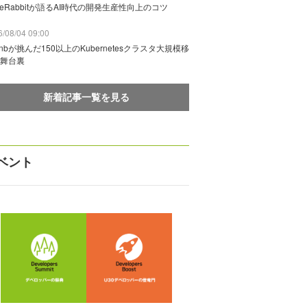
deRabbitが語るAI時代の開発生産性向上のコツ
/08/04 09:00
rbnbが挑んだ150以上のKubernetesクラスタ大規模移
舞台裏
新着記事一覧を見る
ベント