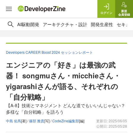
新規
ログイン
会員登録
AI駆動開発
アーキテクチャ・設計
開発生産性
セキュ
Developers CAREER Boost 2024 セッションレポート
エンジニアの「好き」は最強の武
器！ songmuさん・micchieさん・
yigarashiさんが語る、それぞれの
「自分戦略」
【A-8】技術とマネジメント どんな道でもいいんじゃない？
多様な「自分戦略」を語ろう
中島 佑馬
[著] /
篠部 雅貴
[写] /
CodeZine編集部
[編]
更新日: 2025/06/05
公開日: 2025/05/28