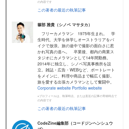
の内容です
この著者の最近の執筆記事
篠部 雅貴（シノベ マサタカ）
フリーカメラマン 1975年生まれ。 学
生時代、大学を休学しオーストラリアをバ
イクで放浪。旅の途中で撮影の面白さに惹
かれ写真の道へ。 卒業後、都内の商業ス
タジオにカメラマンとして14年間勤務。
2014年に独立し、シノベ写真事務所を設
立。雑誌・広告・WEBなど、ポートレート
をメインに、料理や商品まで幅広く撮影。
旅を愛する出張カメラマンとして奮闘中。
Corporate website
Portfolio website
※プロフィールは、執筆時点、または直近の記事の寄稿時点で
の内容です
この著者の最近の執筆記事
CodeZine編集部（コードジンヘンシュウ
ブ）