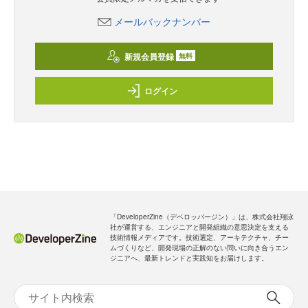
メールバックナンバー
新規会員登録
無料
ログイン
「DeveloperZine（デベロッパージン）」は、株式会社翔泳
社が運営する、エンジニアと開発組織の意思決定を支える
技術情報メディアです。技術選定、アーキテクチャ、チー
ムづくりなど、開発現場の正解のない問いに向き合うエン
ジニアへ、最新トレンドと実践知をお届けします。