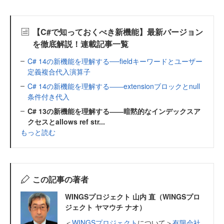
【C#で知っておくべき新機能】最新バージョン
を徹底解説！連載記事一覧
C# 14の新機能を理解する──fieldキーワードとユーザー
定義複合代入演算子
C# 14の新機能を理解する――extensionブロックとnull
条件付き代入
C# 13の新機能を理解する――暗黙的なインデックスア
クセスとallows ref str...
もっと読む
この記事の著者
WINGSプロジェクト 山内 直（WINGSプロ
ジェクト ヤマウチ ナオ）
＜
WINGSプロジェクト
について＞
有限会社