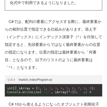
化式中で利用できるようになりました。
C#では、配列の要素にアクセスする際に、最終要素か
らの相対位置で指定できる仕組みがあります。添え字
（インデックス）にインデックス演算子（^）を付加して
指定すると、先頭要素からではなく最終要素からの位置
の指定になります。位置の指定は最終要素から「何番
目」となるので、以下のリストのように最終要素は
「^1」となります。
リスト implicit_index/Program.cs
int
[]
 iArray 
=
[
0
,
1
,
2
,
3
,
4
,
5
,
6
,
7
,
8
,
9
];
Console
.
WriteLine
(
"{0}"
,
 iArray
[^
1
]);
// 9
C# 10から使えるようになったオブジェクト初期化子