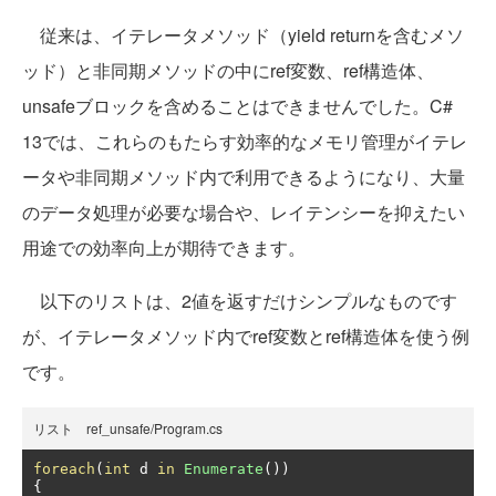
従来は、イテレータメソッド（yield returnを含むメソ
ッド）と非同期メソッドの中にref変数、ref構造体、
unsafeブロックを含めることはできませんでした。C#
13では、これらのもたらす効率的なメモリ管理がイテレ
ータや非同期メソッド内で利用できるようになり、大量
のデータ処理が必要な場合や、レイテンシーを抑えたい
用途での効率向上が期待できます。
以下のリストは、2値を返すだけシンプルなものです
が、イテレータメソッド内でref変数とref構造体を使う例
です。
リスト ref_unsafe/Program.cs
foreach
(
int
 d 
in
Enumerate
())
{