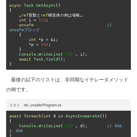
async
Task
GetAsync
()
{
…
ref
変数と
ref
構造体の例は省略…
int
 i 
=
123
;
unsafe
// 
unsafeブロック
{
int
*
p 
=
&
i
;
*
p 
=
456
;
}
Console
.
WriteLine
(
"{0}"
,
 i
);
await
Task
.
Yield
();
}
最後の以下のリストは、非同期なイテレータメソッド
の例です。
リスト ref_unsafe/Program.cs
await
foreach
(
int
 d 
in
AsyncEnumerate
())
{
Console
.
WriteLine
(
"{0}"
,
 d
);
// 456、
2、456
}