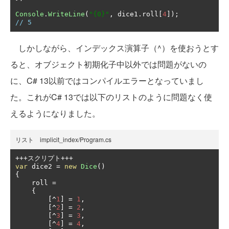
Console
.
WriteLine
(
"{0}"
,
 dice1
.
roll
[
4
]);
// 5
しかしながら、インデックス演算子（^）を使おうとす
ると、オブジェクト初期化子中以外では問題がないの
に、C# 13以前ではコンパイルエラーとなっていまし
た。これがC# 13では以下のリストのように問題なく使
えるようになりました。
リスト implicit_index/Program.cs
+++スクリプト+++
var
 dice2 
=
new
Dice
()
{
    roll 
=
{
[^
1
]
=
1
,
[^
2
]
=
2
,
[^
3
]
=
3
,
[^
4
]
=
4
,