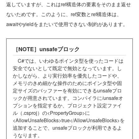
返していますが、これはref構造体の要素をそのまま返せ
ないためです。このように、ref変数とref構造体は、
awaitやyieldをまたいで使用できない制約があります。
［NOTE］unsafeブロック
C#では、いわゆるポインタ型を使ったコードは
安全でないとして既定で無効となっています。し
かしながら、より実行効率を優先したコードや、
メモリのきめ細かな操作のためにポインタ型や固
定サイズのバッファーを有効にできるunsafeブロ
ックが用意されています。コンパイラに/unsafeオ
プションを指定するか、プロジェクト設定ファイ
ル（.csproj）の<PropertyGroup>に
<AllowUnsafeBlocks>true</AllowUnsafeBlocks>を
追加することで、unsafeブロックが利用できるよ
うなります。