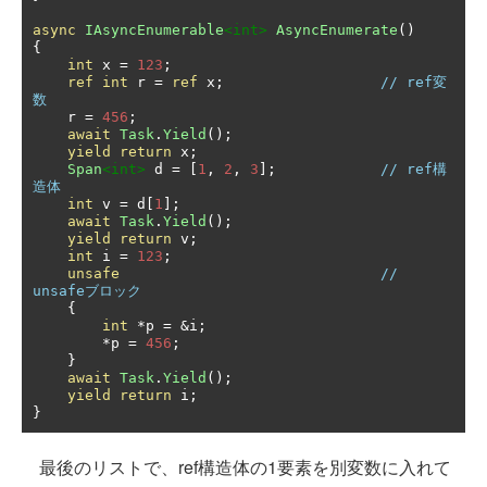
async
IAsyncEnumerable
<int>
AsyncEnumerate
()
{
int
 x 
=
123
;
ref
int
 r 
=
ref
 x
;
// ref変
数
    r 
=
456
;
await
Task
.
Yield
();
yield
return
 x
;
Span
<int>
 d 
=
[
1
,
2
,
3
];
// ref構
造体
int
 v 
=
 d
[
1
];
await
Task
.
Yield
();
yield
return
 v
;
int
 i 
=
123
;
unsafe
// 
unsafeブロック
{
int
*
p 
=
&
i
;
*
p 
=
456
;
}
await
Task
.
Yield
();
yield
return
 i
;
}
最後のリストで、ref構造体の1要素を別変数に入れて