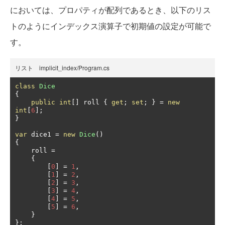
においては、プロパティが配列であるとき、以下のリス
トのようにインデックス演算子で初期値の設定が可能で
す。
リスト implicit_index/Program.cs
class
Dice
{
public
int
[]
 roll 
{
get
;
set
;
}
=
new
int
[
6
];
}
var
 dice1 
=
new
Dice
()
{
    roll 
=
{
[
0
]
=
1
,
[
1
]
=
2
,
[
2
]
=
3
,
[
3
]
=
4
,
[
4
]
=
5
,
[
5
]
=
6
,
}
};