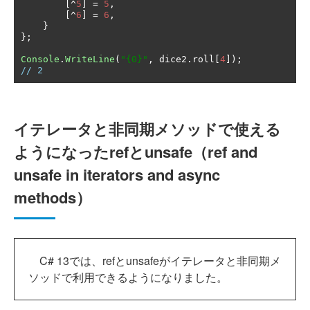
[^
5
]
=
5
,
[^
6
]
=
6
,
}
};
Console
.
WriteLine
(
"{0}"
,
 dice2
.
roll
[
4
]);
// 2
イテレータと非同期メソッドで使える
ようになったrefとunsafe（ref and
unsafe in iterators and async
methods）
C# 13では、refとunsafeがイテレータと非同期メ
ソッドで利用できるようになりました。