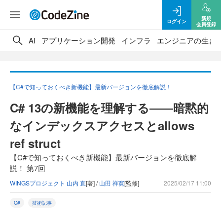
新規
ログイン
会員登録
AI
アプリケーション開発
インフラ
エンジニアの生き
【C#で知っておくべき新機能】最新バージョンを徹底解説！
C# 13の新機能を理解する――暗黙的
なインデックスアクセスとallows
ref struct
【C#で知っておくべき新機能】最新バージョンを徹底解
説！ 第7回
WINGSプロジェクト 山内 直
[著] /
山田 祥寛
[監修]
2025/02/17 11:00
C#
技術記事