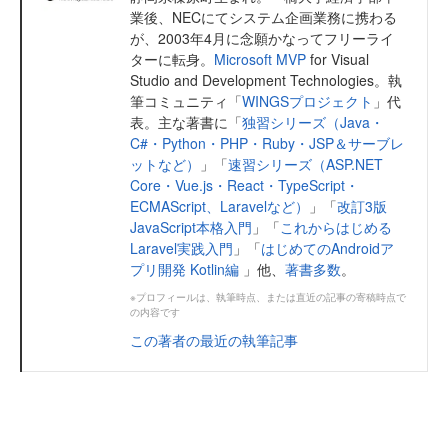
業後、NECにてシステム企画業務に携わる
が、2003年4月に念願かなってフリーライ
ターに転身。
Microsoft MVP
for Visual
Studio and Development Technologies。執
筆コミュニティ「
WINGSプロジェクト
」代
表。主な著書に「
独習シリーズ（Java・
C#・Python・PHP・Ruby・JSP＆サーブレ
ットなど）
」「
速習シリーズ（ASP.NET
Core・Vue.js・React・TypeScript・
ECMAScript、Laravelなど）
」「
改訂3版
JavaScript本格入門
」「
これからはじめる
Laravel実践入門
」「
はじめてのAndroidア
プリ開発 Kotlin編
」他、
著書多数
。
※プロフィールは、執筆時点、または直近の記事の寄稿時点で
の内容です
この著者の最近の執筆記事