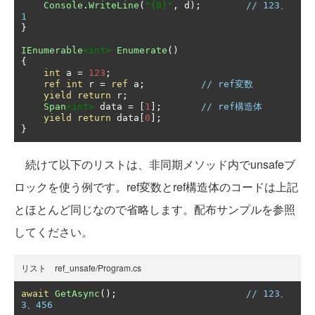
Console
.
WriteLine
(
"{0}"
,
 d
);
// 123、
1
}
IEnumerable
<int>
Enumerate
()
{
int
 a 
=
123
;
ref
int
 r 
=
ref
 a
;
// ref変数
yield
return
 r
;
Span
<int>
 data 
=
[
1
];
// ref構造体
yield
return
 data
[
0
];
}
続けて以下のリストは、非同期メソッド内でunsafeブ
ロックを使う例です。ref変数とref構造体のコードは上記
とほとんど同じなので省略します。配布サンプルを参照
してください。
リスト ref_unsafe/Program.cs
await
GetAsync
();
// 123、
3、456