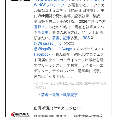
WINGSプロジェクト
が運営する、テクニカ
ル執筆コミュニティ（代表 山田祥寛）。主
にWeb開発分野の書籍／記事執筆、翻訳、
講演等を幅広く手がける。 2026年時点での
登録メンバ
は約50名で、現在も執筆メンバ
を
募集中
。興味のある方は、どしどし応募
頂きたい。
著書
、
記事
多数。
RSS
X:
@WingsPro_info
（公式）、
@WingsPro_info/wings
（メンバーリスト）
Facebook
＜個人紹介＞WINGSプロジェク
ト所属のテクニカルライター。出版社を経
てフリーランスとして独立。ライター、エ
ディター、デベロッパー、講師業に従事。
屋号は「たまデジ。」。
※プロフィールは、執筆時点、または直近の記事の寄稿時点で
の内容です
この著者の最近の執筆記事
山田 祥寛（ヤマダ ヨシヒロ）
静岡県榛原町生まれ。一橋大学経済学部卒