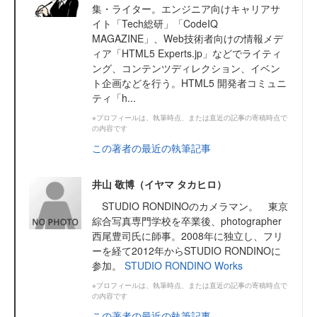
集・ライター。エンジニア向けキャリアサ
イト「Tech総研」「CodeIQ
MAGAZINE」、Web技術者向けの情報メデ
ィア「HTML5 Experts.jp」などでライティ
ング、コンテンツディレクション、イベン
ト企画などを行う。HTML5 開発者コミュニ
ティ「h...
※プロフィールは、執筆時点、または直近の記事の寄稿時点で
の内容です
この著者の最近の執筆記事
井山 敬博（イヤマ タカヒロ）
STUDIO RONDINOのカメラマン。 東京
綜合写真専門学校を卒業後、photographer
西尾豊司氏に師事。2008年に独立し、フリ
ーを経て2012年からSTUDIO RONDINOに
参加。
STUDIO RONDINO
Works
※プロフィールは、執筆時点、または直近の記事の寄稿時点で
の内容です
この著者の最近の執筆記事