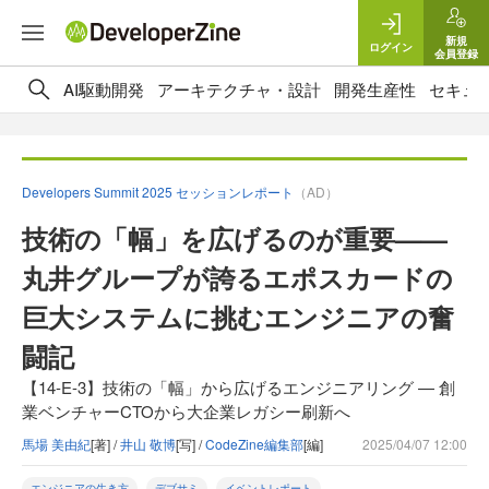
新規
ログイン
会員登録
AI駆動開発
アーキテクチャ・設計
開発生産性
セキュ
Developers Summit 2025 セッションレポート
（AD）
技術の「幅」を広げるのが重要——
丸井グループが誇るエポスカードの
巨大システムに挑むエンジニアの奮
闘記
【14-E-3】技術の「幅」から広げるエンジニアリング — 創
業ベンチャーCTOから大企業レガシー刷新へ
馬場 美由紀
[著] /
井山 敬博
[写] /
CodeZine編集部
[編]
2025/04/07 12:00
エンジニアの生き方
デブサミ
イベントレポート