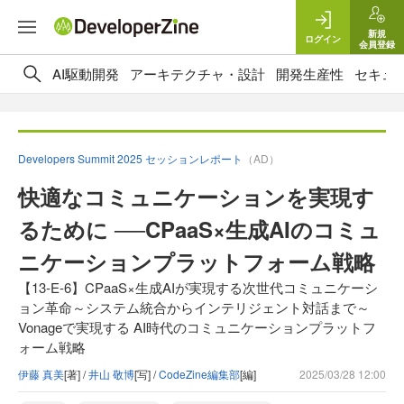
新規
ログイン
会員登録
AI駆動開発
アーキテクチャ・設計
開発生産性
セキュ
Developers Summit 2025 セッションレポート
（AD）
快適なコミュニケーションを実現す
るために ──CPaaS×生成AIのコミュ
ニケーションプラットフォーム戦略
【13-E-6】CPaaS×生成AIが実現する次世代コミュニケーシ
ョン革命～システム統合からインテリジェント対話まで～
Vonageで実現する AI時代のコミュニケーションプラットフ
ォーム戦略
伊藤 真美
[著] /
井山 敬博
[写] /
CodeZine編集部
[編]
2025/03/28 12:00