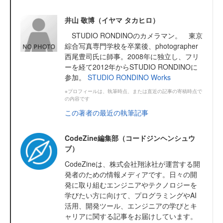
井山 敬博（イヤマ タカヒロ）
STUDIO RONDINOのカメラマン。 東京
綜合写真専門学校を卒業後、photographer
西尾豊司氏に師事。2008年に独立し、フリ
ーを経て2012年からSTUDIO RONDINOに
参加。
STUDIO RONDINO
Works
※プロフィールは、執筆時点、または直近の記事の寄稿時点で
の内容です
この著者の最近の執筆記事
CodeZine編集部（コードジンヘンシュウ
ブ）
CodeZineは、株式会社翔泳社が運営する開
発者のための情報メディアです。日々の開
発に取り組むエンジニアやテクノロジーを
学びたい方に向けて、プログラミングやAI
活用、開発ツール、エンジニアの学びとキ
ャリアに関する記事をお届けしています。