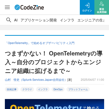
新規
ログイン
会員登録
AI
アプリケーション開発
インフラ
エンジニアの生き
「OpenTelemetry」で始めるオブザーバビリティ入門
つまずかない！ OpenTelemetryの導
入～自分のプロジェクトからエンジ
ニア組織に拡げるまで～
山村 悟史（Splunk Services Japan合同会社）
[著]
2025/04/07 11:00
技術記事
クラウド
インフラ
DevOps
プラットフォーム