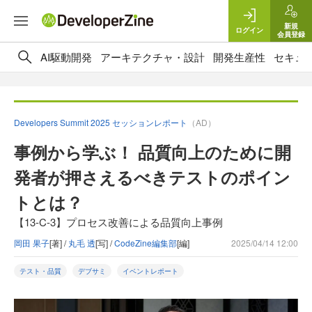
新規
ログイン
会員登録
AI駆動開発
アーキテクチャ・設計
開発生産性
セキュ
Developers Summit 2025 セッションレポート
（AD）
事例から学ぶ！ 品質向上のために開
発者が押さえるべきテストのポイン
トとは？
【13-C-3】プロセス改善による品質向上事例
岡田 果子
[著] /
丸毛 透
[写] /
CodeZine編集部
[編]
2025/04/14 12:00
テスト・品質
デブサミ
イベントレポート