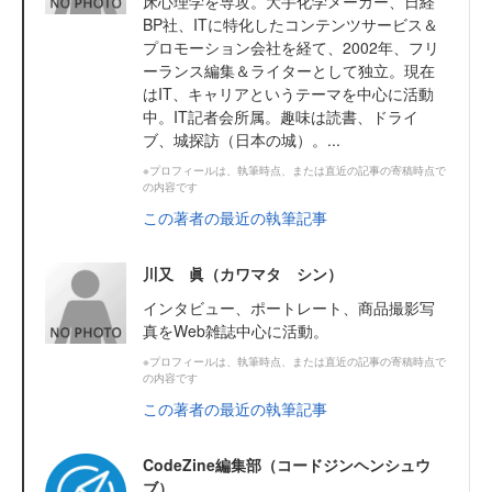
床心理学を専攻。大手化学メーカー、日経
BP社、ITに特化したコンテンツサービス＆
プロモーション会社を経て、2002年、フリ
ーランス編集＆ライターとして独立。現在
はIT、キャリアというテーマを中心に活動
中。IT記者会所属。趣味は読書、ドライ
ブ、城探訪（日本の城）。...
※プロフィールは、執筆時点、または直近の記事の寄稿時点で
の内容です
この著者の最近の執筆記事
川又 眞（カワマタ シン）
インタビュー、ポートレート、商品撮影写
真をWeb雑誌中心に活動。
※プロフィールは、執筆時点、または直近の記事の寄稿時点で
の内容です
この著者の最近の執筆記事
CodeZine編集部（コードジンヘンシュウ
ブ）