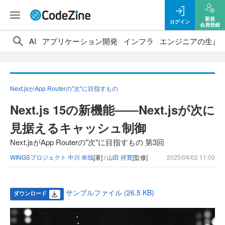
新規
ログイン
会員登録
AI
アプリケーション開発
インフラ
エンジニアの生き
Next.jsがApp Routerの"次"に目指すもの
Next.js 15の新機能――Next.jsが次に
見据えるキャッシュ制御
Next.jsがApp Routerの"次"に目指すもの 第3回
WINGSプロジェクト 中川 幸哉
[著] /
山田 祥寛
[監修]
2025/04/02 11:00
サンプルファイル (26.5 KB)
ダウンロード