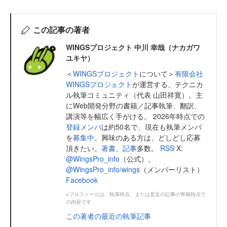
この記事の著者
WINGSプロジェクト 中川 幸哉（ナカガワ
ユキヤ）
＜
WINGSプロジェクト
について＞
有限会社
WINGSプロジェクト
が運営する、テクニカ
ル執筆コミュニティ（代表 山田祥寛）。主
にWeb開発分野の書籍／記事執筆、翻訳、
講演等を幅広く手がける。 2026年時点での
登録メンバ
は約50名で、現在も執筆メンバ
を
募集中
。興味のある方は、どしどし応募
頂きたい。
著書
、
記事
多数。
RSS
X:
@WingsPro_info
（公式）、
@WingsPro_info/wings
（メンバーリスト）
Facebook
※プロフィールは、執筆時点、または直近の記事の寄稿時点で
の内容です
この著者の最近の執筆記事