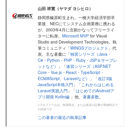
山田 祥寛（ヤマダ ヨシヒロ）
静岡県榛原町生まれ。一橋大学経済学部卒
業後、NECにてシステム企画業務に携わる
が、2003年4月に念願かなってフリーライ
ターに転身。
Microsoft MVP
for Visual
Studio and Development Technologies。執
筆コミュニティ「
WINGSプロジェクト
」代
表。主な著書に「
独習シリーズ（Java・
C#・Python・PHP・Ruby・JSP＆サーブレ
ットなど）
」「
速習シリーズ（ASP.NET
Core・Vue.js・React・TypeScript・
ECMAScript、Laravelなど）
」「
改訂3版
JavaScript本格入門
」「
これからはじめる
Laravel実践入門
」「
はじめてのAndroidア
プリ開発 Kotlin編
」他、
著書多数
。
※プロフィールは、執筆時点、または直近の記事の寄稿時点で
の内容です
この著者の最近の執筆記事