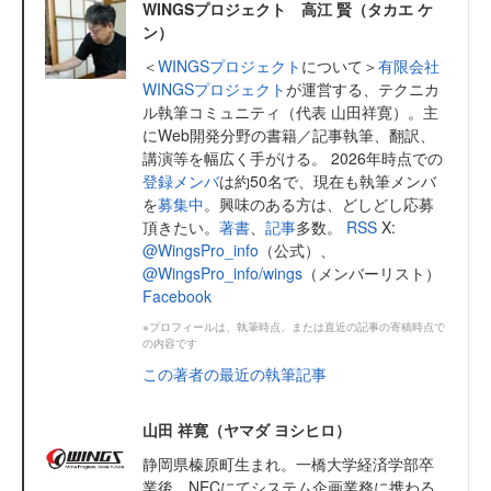
WINGSプロジェクト 高江 賢（タカエ ケ
ン）
＜
WINGSプロジェクト
について＞
有限会社
WINGSプロジェクト
が運営する、テクニカ
ル執筆コミュニティ（代表 山田祥寛）。主
にWeb開発分野の書籍／記事執筆、翻訳、
講演等を幅広く手がける。 2026年時点での
登録メンバ
は約50名で、現在も執筆メンバ
を
募集中
。興味のある方は、どしどし応募
頂きたい。
著書
、
記事
多数。
RSS
X:
@WingsPro_info
（公式）、
@WingsPro_info/wings
（メンバーリスト）
Facebook
※プロフィールは、執筆時点、または直近の記事の寄稿時点で
の内容です
この著者の最近の執筆記事
山田 祥寛（ヤマダ ヨシヒロ）
静岡県榛原町生まれ。一橋大学経済学部卒
業後、NECにてシステム企画業務に携わる