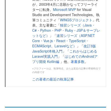
が、2003年4月に念願かなってフリーライ
ターに転身。
Microsoft MVP
for Visual
Studio and Development Technologies。執
筆コミュニティ「
WINGSプロジェクト
」代
表。主な著書に「
独習シリーズ（Java・
C#・Python・PHP・Ruby・JSP＆サーブレ
ットなど）
」「
速習シリーズ（ASP.NET
Core・Vue.js・React・TypeScript・
ECMAScript、Laravelなど）
」「
改訂3版
JavaScript本格入門
」「
これからはじめる
Laravel実践入門
」「
はじめてのAndroidア
プリ開発 Kotlin編
」他、
著書多数
。
※プロフィールは、執筆時点、または直近の記事の寄稿時点で
の内容です
この著者の最近の執筆記事