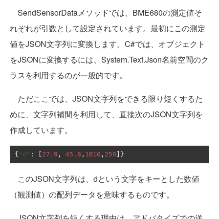
SendSensorDataメソッドでは、BME680の測定値そ
れぞれが引数として設定されています。最初にこの測定
値をJSON文字列に変換します。C#では、オブジェクト
をJSONに変換するには、System.Text.Json名前空間のク
ラスを利用するのが一般的です。
ただここでは、JSON文字列をできる限り短くするた
めに、文字列補間を利用して、直接次のJSON文字列を
作成しています。
{
"d"
:
[
27.9
,
45.8
,
1010
,
250
]}
このJSON文字列は、dという文字をキーとした数値
（観測値）の配列データを意味するものです。
JSON文字列を短くする理由は、アドバタイズでの送