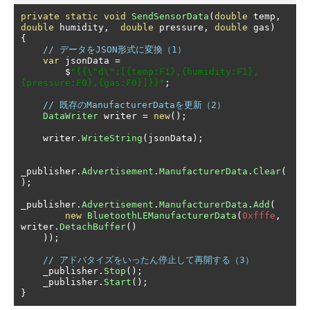
private
static
void
SendSensorData
(
double
 temp
,
double
 humidity
,
double
 pressure
,
double
 gas
)
{
// データをJSON形式に変換（1）
var
 jsonData 
=
        $
"{{\"d\":[{temp:F1},{humidity:F1},
{pressure:F0},{gas:F0}]}}"
;
// 既存のManufacturerDataを更新（2）
DataWriter
 writer 
=
new
();
    writer
.
WriteString
(
jsonData
);
_publisher
.
Advertisement
.
ManufacturerData
.
Clear
(
);
_publisher
.
Advertisement
.
ManufacturerData
.
Add
(
new
BluetoothLEManufacturerData
(
0xfffe
,
writer
.
DetachBuffer
()
));
// アドバタイズをいったん停止して再開する（3）
    _publisher
.
Stop
();
    _publisher
.
Start
();
}