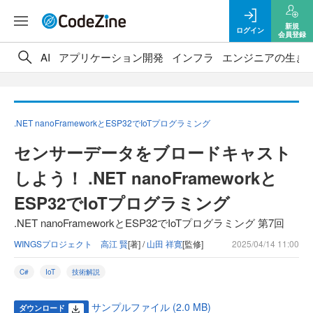
新規
ログイン
会員登録
AI
アプリケーション開発
インフラ
エンジニアの生き
.NET nanoFrameworkとESP32でIoTプログラミング
センサーデータをブロードキャスト
しよう！ .NET nanoFrameworkと
ESP32でIoTプログラミング
.NET nanoFrameworkとESP32でIoTプログラミング 第7回
WINGSプロジェクト 高江 賢
[著] /
山田 祥寛
[監修]
2025/04/14 11:00
C#
IoT
技術解説
サンプルファイル (2.0 MB)
ダウンロード