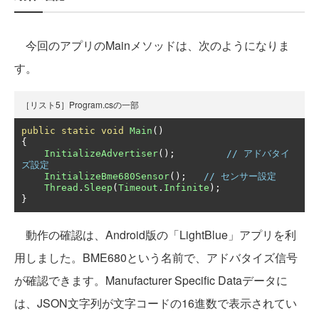
今回のアプリのMainメソッドは、次のようになりま
す。
［リスト5］Program.csの一部
public
static
void
Main
()
{
InitializeAdvertiser
();
// アドバタイ
ズ設定
InitializeBme680Sensor
();
// センサー設定
Thread
.
Sleep
(
Timeout
.
Infinite
);
}
動作の確認は、Android版の「LightBlue」アプリを利
用しました。BME680という名前で、アドバタイズ信号
が確認できます。Manufacturer Specific Dataデータに
は、JSON文字列が文字コードの16進数で表示されてい