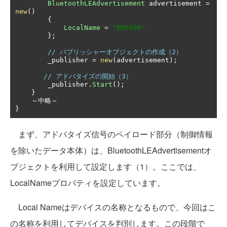
BluetoothLEAdvertisement
 advertisement 
=
new
()
{
LocalName
=
"BME680"
};
// パブリッシャーオブジェクトの作成（2）
        _publisher 
=
new
(
advertisement
);
// アドバタイズの開始（3）
        _publisher
.
Start
();
}
～中略～
}
まず、アドバタイズ信号のペイロード部分（制御情報
を除いたデータ本体）は、BluetoothLEAdvertisementオ
ブジェクトを利用して設定します（1）。ここでは、
LocalNameプロパティを設定しています。
Local Nameはデバイスの名称となるもので、今回はこ
の名称を利用してデバイスを判別します。この段階で