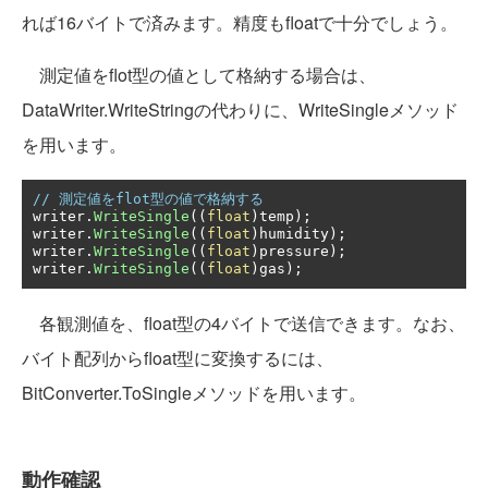
れば16バイトで済みます。精度もfloatで十分でしょう。
測定値をflot型の値として格納する場合は、
DataWriter.WriteStringの代わりに、WriteSingleメソッド
を用います。
// 測定値をflot型の値で格納する
writer
.
WriteSingle
((
float
)
temp
);
writer
.
WriteSingle
((
float
)
humidity
);
writer
.
WriteSingle
((
float
)
pressure
);
writer
.
WriteSingle
((
float
)
gas
);
各観測値を、float型の4バイトで送信できます。なお、
バイト配列からfloat型に変換するには、
BitConverter.ToSingleメソッドを用います。
動作確認