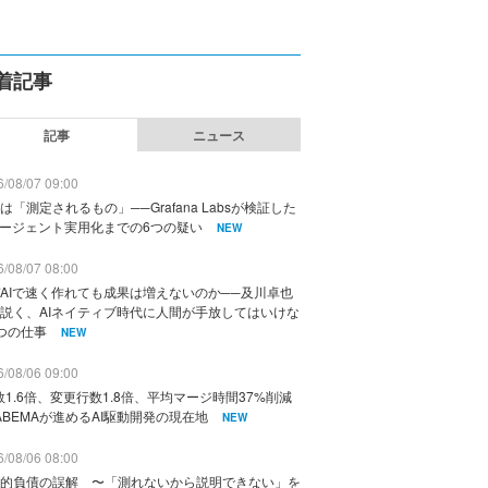
着記事
記事
ニュース
/08/07 09:00
は「測定されるもの」──Grafana Labsが検証した
エージェント実用化までの6つの疑い
NEW
/08/07 08:00
AIで速く作れても成果は増えないのか──及川卓也
説く、AIネイティブ時代に人間が手放してはいけな
つの仕事
NEW
/08/06 09:00
数1.6倍、変更行数1.8倍、平均マージ時間37%削減
ABEMAが進めるAI駆動開発の現在地
NEW
/08/06 08:00
的負債の誤解 〜「測れないから説明できない」を