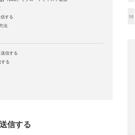
定
10
送信する
の方法
tに送信する
接続する
tに送信する