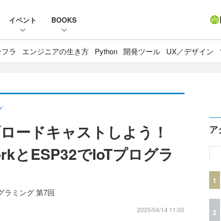
イベント
BOOKS
ンフラ
エンジニアの生き方
Python
開発ツール
UX／デザイン
グ
ブロードキャストしよう！
ア
workとESP32でIoTプログラ
1
Tプログラミング 第7回
2025/04/14 11:00
2