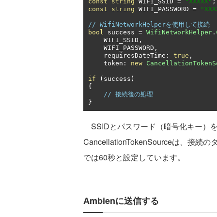
const
string
 WIFI_SSID 
=
"XXXXX"
;
const
string
 WIFI_PASSWORD 
=
"XXX
// WifiNetworkHelperを使用して接続
bool
 success 
=
WifiNetworkHelper
.
    WIFI_SSID
,
    WIFI_PASSWORD
,
    requiresDateTime
:
true
,
    token
:
new
CancellationTokenS
if
(
success
)
{
// 接続後の処理
}
SSIDとパスワード（暗号化キー）を設
CancellationTokenSourc
では60秒と設定しています。
Ambienに送信する