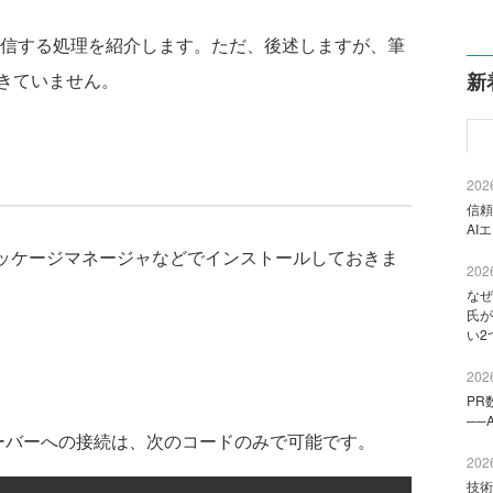
ntに送信する処理を紹介します。ただ、後述しますが、筆
きていません。
新
2026
信頼
AI
パッケージマネージャなどでインストールしておきま
2026
なぜ
氏が
い2
2026
PR
──
HCPサーバーへの接続は、次のコードのみで可能です。
2026
技術