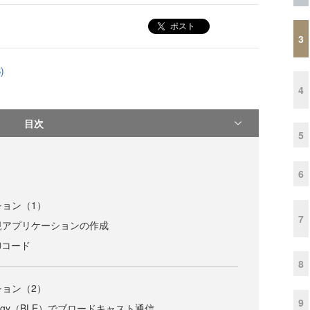
ポスト
3
)
4
目次
5
6
ション（1）
7
新規アプリケーションの作成
御コード
8
ション（2）
9
w Energy（BLE）でブロードキャスト通信