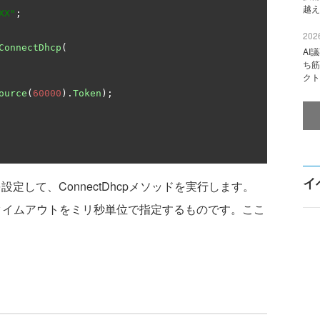
越え
XX"
;
2026
ConnectDhcp
(
AI
ち筋
クト
ource
(
60000
).
Token
);
イ
定して、ConnectDhcpメソッドを実行します。
eは、接続のタイムアウトをミリ秒単位で指定するものです。ここ