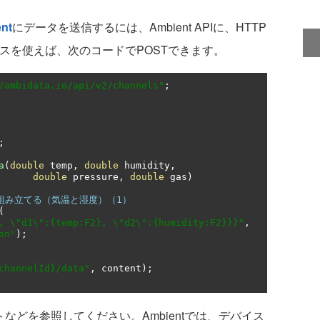
nt
にデータを送信するには、Ambient APIに、HTTP
tクラスを使えば、次のコードでPOSTできます。
/ambidata.io/api/v2/channels"
;
;
a
(
double
 temp
,
double
 humidity
,
double
 pressure
,
double
 gas
)
列を組み立てる（気温と湿度）（1）
(
, \"d1\":{temp:F2}, \"d2\":{humidity:F2}}}"
,
on"
);
channelId}/data"
,
 content
);
トなどを参照してください。Ambientでは、デバイス