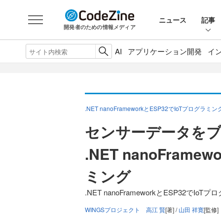
ニュース
記事
開発者のための情報メディア
AI
アプリケーション開発
イ
.NET nanoFrameworkとESP32でIoTプログラミン
センサーデータを
.NET nanoFrame
ミング
.NET nanoFrameworkとESP32でIo
WINGSプロジェクト 高江 賢
[著] /
山田 祥寛
[監修]