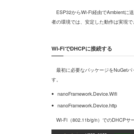
ESP32からWi-Fi経由でAmbie
者の環境では、安定した動作は実現で
Wi-FiでDHCPに接続する
最初に必要なパッケージをNuGet
す。
nanoFramework.Device.Wifi
nanoFramework.Device.http
Wi-Fi（802.11b/g/n）でのD