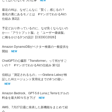
NEW
最近のAIは、なぜこんなに「賢く」感じるの？
進化の裏にあるモノとは #マンガでわかるAIの
仕組み 第2話
予定どおり作っているのに、なぜ良くならないの
か──「アウトプット脳」と「ユーザー価値脳」
に橋をかける3つの設計【CEDEC2026】
Amazon DynamoDBがベクター検索の一般提供を
開始
NEW
ChatGPTの心臓部『Transformer』って何がすご
いの？ #マンガでわかるAIの仕組み 第1話
信頼は「測定されるもの」──Grafana Labsが検
証したAIエージェント実用化までの6つの疑い
NEW
Amazon Bedrock、GPT-5.6 LunaとTerraモデルの
料金を最大80％引き下げ
NEW
AWS、7月27日週に発表した新機能をまとめて紹
介