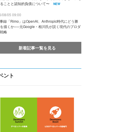
ることと認知的負債について〜
NEW
/08/05 09:00
議事録「Rimo」はOpenAI、Anthropic時代にどう勝
を描くか──元Google・相川氏が説く現代のプロダ
戦略
新着記事一覧を見る
ベント