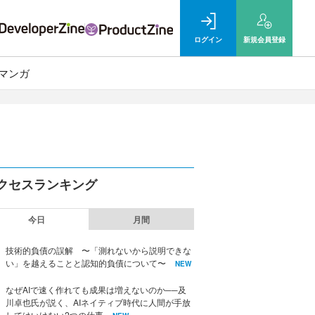
ログイン
新規
会員登録
マンガ
クセスランキング
今日
月間
技術的負債の誤解 〜「測れないから説明できな
い」を越えることと認知的負債について〜
NEW
なぜAIで速く作れても成果は増えないのか──及
川卓也氏が説く、AIネイティブ時代に人間が手放
してはいけない2つの仕事