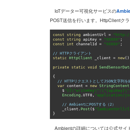
IoTデーター可視化サービスの
Ambie
POST送信を行います。HttpClien
const
string
 ambientUrl 
=
"http:/
const
string
 apiKey 
=
"XXXXX"
;
const
int
 channelId 
=
"XXXXX"
;
// HTTPクライアント
static
HttpClient
 _client 
=
new
()
private
static
void
SendSensorDat
{
// HTTPリクエストとしてJSON文字
var
 content 
=
new
StringContent
    $
"{{\"writeKey\":\"{apiKey}\"
Encoding
.
UTF8
,
"application/js
// AmbientにPOSTする（2）
    _client
.
Post
(
$
"{ambientUrl}/{
}
Ambientの詳細については公式サイ