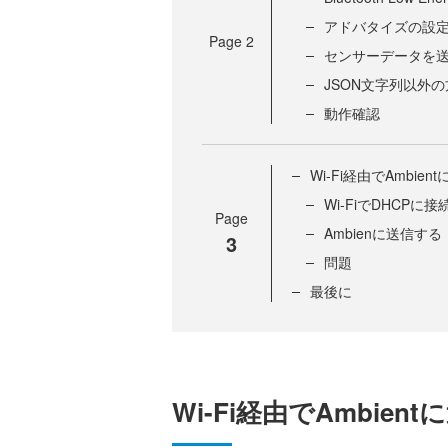
アドバタイズの設
Page
2
センサーデータを
JSON文字列以外
動作確認
Wi-Fi経由でAmbien
Wi-FiでDHCPに
Page
Ambienに送信する
3
問題
最後に
Wi-Fi経由でAmbien