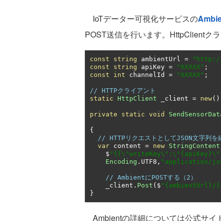
IoTデーター可視化サービスの
Ambie
POST送信を行います。HttpClien
const
string
 ambientUrl 
=
"http:/
const
string
 apiKey 
=
"XXXXX"
;
const
int
 channelId 
=
"XXXXX"
;
// HTTPクライアント
static
HttpClient
 _client 
=
new
()
private
static
void
SendSensorDat
{
// HTTPリクエストとしてJSON文字
var
 content 
=
new
StringContent
    $
"{{\"writeKey\":\"{apiKey}\"
Encoding
.
UTF8
,
"application/js
// AmbientにPOSTする（2）
    _client
.
Post
(
$
"{ambientUrl}/{
}
Ambientの詳細については公式サイ