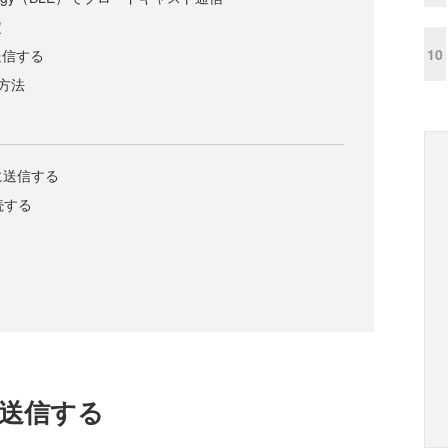
定
10
送信する
の方法
tに送信する
接続する
tに送信する