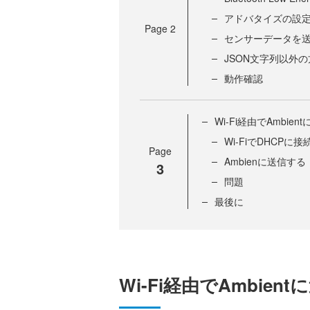
アドバタイズの設
Page
2
センサーデータを
JSON文字列以外
動作確認
Wi-Fi経由でAmbien
Wi-FiでDHCPに
Page
Ambienに送信する
3
問題
最後に
Wi-Fi経由でAmbien