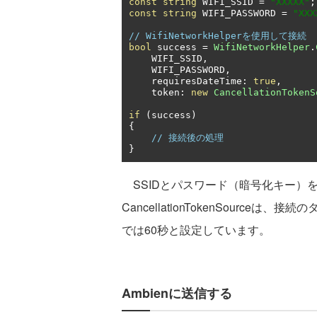
const
string
 WIFI_SSID 
=
"XXXXX"
;
const
string
 WIFI_PASSWORD 
=
"XXX
// WifiNetworkHelperを使用して接続
bool
 success 
=
WifiNetworkHelper
.
    WIFI_SSID
,
    WIFI_PASSWORD
,
    requiresDateTime
:
true
,
    token
:
new
CancellationTokenS
if
(
success
)
{
// 接続後の処理
}
SSIDとパスワード（暗号化キー）を設
CancellationTokenSourc
では60秒と設定しています。
Ambienに送信する