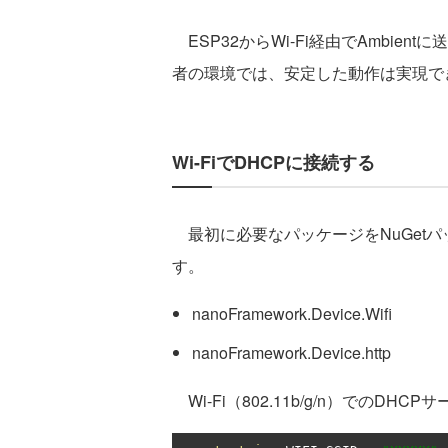
ESP32からWi-Fi経由でAmbie
者の環境では、安定した動作は実現で
Wi-FiでDHCPに接続する
最初に必要なパッケージをNuGet
す。
nanoFramework.Device.Wifi
nanoFramework.Device.http
Wi-Fi（802.11b/g/n）でのD