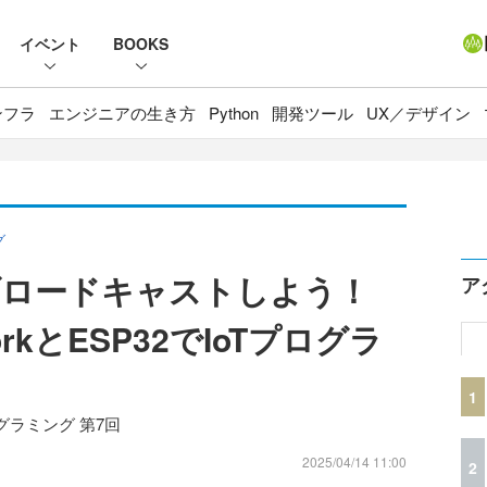
イベント
BOOKS
ンフラ
エンジニアの生き方
Python
開発ツール
UX／デザイン
グ
ブロードキャストしよう！
ア
workとESP32でIoTプログラ
1
Tプログラミング 第7回
2025/04/14 11:00
2