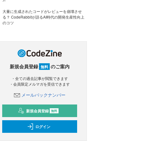
大量に生成されたコードがレビューを崩壊させ
る？ CodeRabbitが語るAI時代の開発生産性向上
のコツ
新規会員登録
のご案内
無料
・全ての過去記事が閲覧できます
・会員限定メルマガを受信できます
メールバックナンバー
新規会員登録
無料
ログイン