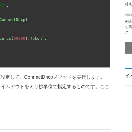
越え
XX"
;
2026
ConnectDhcp
(
AI
ち筋
クト
ource
(
60000
).
Token
);
イ
定して、ConnectDhcpメソッドを実行します。
eは、接続のタイムアウトをミリ秒単位で指定するものです。ここ