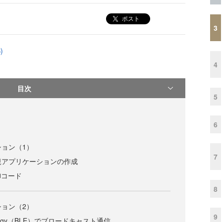
ポスト
3
)
4
目次
5
6
ション（1）
7
新規アプリケーションの作成
御コード
8
ション（2）
9
w Energy（BLE）でブロードキャスト通信