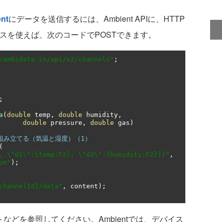
nt
にデータを送信するには、Ambient APIに、HTTP
tクラスを使えば、次のコードでPOSTできます。
/ambidata.io/api/v2/channels"
;
;
a
(
double
 temp
,
double
 humidity
,
double
 pressure
,
double
 gas
)
列を組み立てる（気温と湿度）（1）
(
, \"d1\":{temp:F2}, \"d2\":{humidity:F2}}}"
,
on"
);
channelId}/data"
,
 content
);
トなどを参照してください。Ambientでは、デバイス