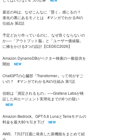
NEW
最近のAIは、なぜこんなに「賢く」感じるの？
進化の裏にあるモノとは #マンガでわかるAIの
仕組み 第2話
予定どおり作っているのに、なぜ良くならないの
か──「アウトプット脳」と「ユーザー価値脳」
に橋をかける3つの設計【CEDEC2026】
Amazon DynamoDBがベクター検索の一般提供を
開始
NEW
ChatGPTの心臓部『Transformer』って何がすご
いの？ #マンガでわかるAIの仕組み 第1話
信頼は「測定されるもの」──Grafana Labsが検
証したAIエージェント実用化までの6つの疑い
NEW
Amazon Bedrock、GPT-5.6 LunaとTerraモデルの
料金を最大80％引き下げ
NEW
AWS、7月27日週に発表した新機能をまとめて紹
介