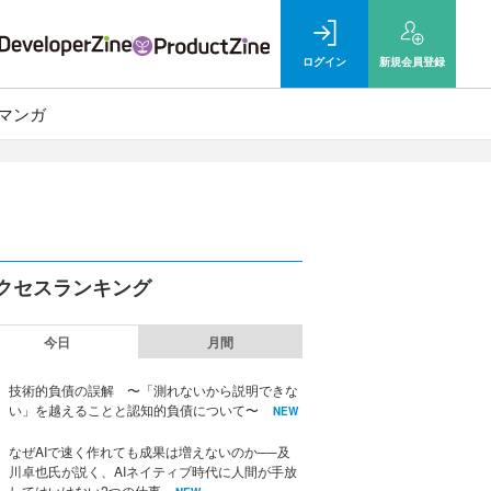
ログイン
新規
会員登録
マンガ
クセスランキング
今日
月間
技術的負債の誤解 〜「測れないから説明できな
い」を越えることと認知的負債について〜
NEW
なぜAIで速く作れても成果は増えないのか──及
川卓也氏が説く、AIネイティブ時代に人間が手放
してはいけない2つの仕事