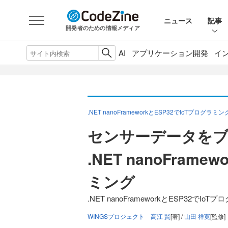
ニュース
記事
開発者のための情報メディア
AI
アプリケーション開発
イ
.NET nanoFrameworkとESP32でIoTプログラミン
センサーデータを
.NET nanoFrame
ミング
.NET nanoFrameworkとESP32でIo
WINGSプロジェクト 高江 賢
[著] /
山田 祥寛
[監修]