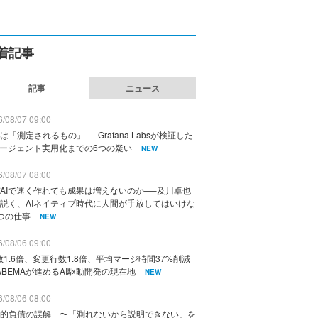
着記事
記事
ニュース
/08/07 09:00
は「測定されるもの」──Grafana Labsが検証した
エージェント実用化までの6つの疑い
NEW
/08/07 08:00
AIで速く作れても成果は増えないのか──及川卓也
説く、AIネイティブ時代に人間が手放してはいけな
つの仕事
NEW
/08/06 09:00
数1.6倍、変更行数1.8倍、平均マージ時間37%削減
ABEMAが進めるAI駆動開発の現在地
NEW
/08/06 08:00
的負債の誤解 〜「測れないから説明できない」を