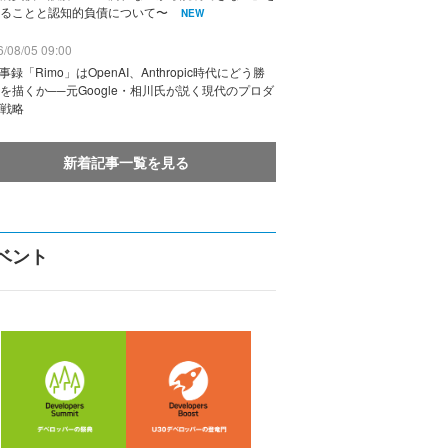
ることと認知的負債について〜
NEW
/08/05 09:00
議事録「Rimo」はOpenAI、Anthropic時代にどう勝
を描くか──元Google・相川氏が説く現代のプロダ
戦略
新着記事一覧を見る
ベント