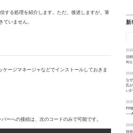
ntに送信する処理を紹介します。ただ、後述しますが、筆
きていません。
新
2026
信頼
AI
パッケージマネージャなどでインストールしておきま
2026
なぜ
氏が
い2
2026
PR
──
HCPサーバーへの接続は、次のコードのみで可能です。
2026
技術