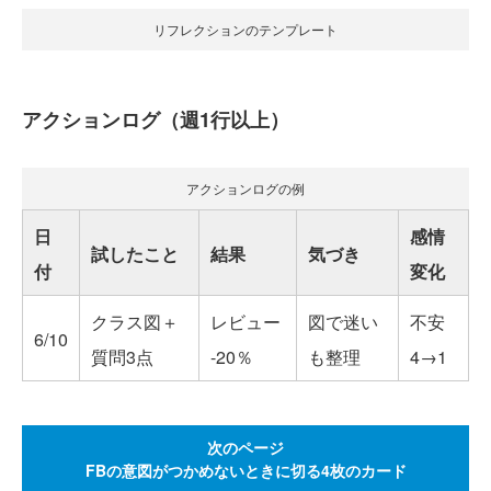
リフレクションのテンプレート
アクションログ（週1行以上）
アクションログの例
日
感情
試したこと
結果
気づき
付
変化
クラス図＋
レビュー
図で迷い
不安
6/10
質問3点
-20％
も整理
4→1
次のページ
FBの意図がつかめないときに切る4枚のカード