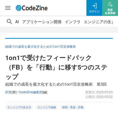
新規
ログイン
会員登録
AI
アプリケーション開発
インフラ
エンジニアの生き
組織での成長を最大化するための1on1完全攻略術
1on1で受けたフィードバック
（FB）を「行動」に移す5つのステ
ップ
組織での成長を最大化するための1on1完全攻略術 第3回
ZOE
[著] /
CodeZine編集部
[編]
更新日: 2025/05/23
公開日: 2025/05/22
エンジニアの生き方
エンジニア組織
採用・育成・評価