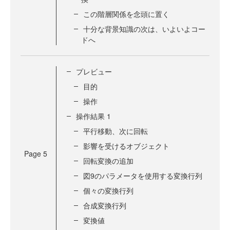
この階層関係を念頭に置く
十分な背景知識の次は、いよいよコー
ドへ
プレビュー
目的
操作
操作結果 1
平行移動、次に回転
影響を受けるオブジェクト
Page
5
回転変換の追加
図9のパラメータを使用する変換行列
個々の変換行列
合成変換行列
変換値