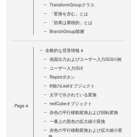
TransformGroupクラス
「変換を含む」とは
「効果は累積的」とは
BranchGroup階層
全般的な背景情報 4
画面出力およびユーザー入力GUIの例
ユーザー入力GUI
Replotボタン
8個のLeafオブジェクト
太字で示されている変換
redCubeオブジェクト
Page
4
赤色の平行移動変換および回転変換
一番上の黒色の拡大縮小変換
赤色の平行移動変換および拡大縮小変
換