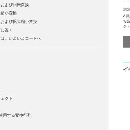
換および回転変換
2026
大縮小変換
AI
換および拡大縮小変換
ち筋
クト
頭に置く
次は、いよいよコードへ
イ
転
ジェクト
使用する変換行列