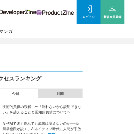
ログイン
新規
会員登録
マンガ
クセスランキング
今日
月間
技術的負債の誤解 〜「測れないから説明できな
い」を越えることと認知的負債について〜
なぜAIで速く作れても成果は増えないのか──及
川卓也氏が説く、AIネイティブ時代に人間が手放
してはいけない2つの仕事