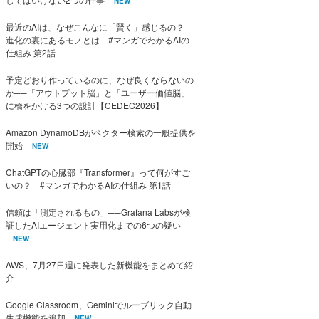
NEW
最近のAIは、なぜこんなに「賢く」感じるの？
進化の裏にあるモノとは #マンガでわかるAIの
仕組み 第2話
予定どおり作っているのに、なぜ良くならないの
か──「アウトプット脳」と「ユーザー価値脳」
に橋をかける3つの設計【CEDEC2026】
Amazon DynamoDBがベクター検索の一般提供を
開始
NEW
ChatGPTの心臓部『Transformer』って何がすご
いの？ #マンガでわかるAIの仕組み 第1話
信頼は「測定されるもの」──Grafana Labsが検
証したAIエージェント実用化までの6つの疑い
NEW
AWS、7月27日週に発表した新機能をまとめて紹
介
Google Classroom、Geminiでルーブリック自動
生成機能を追加
NEW