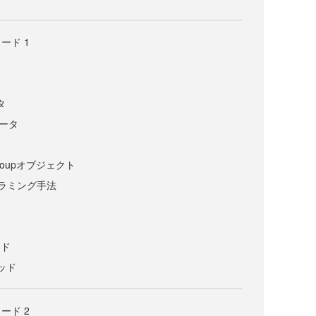
ード 1
タ
メータ
Groupオブジェクト
ラミング手法
ド
ッド
ソッド
ード 2