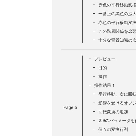
赤色の平行移動変
一番上の黒色の拡
赤色の平行移動変
この階層関係を念
十分な背景知識の
プレビュー
目的
操作
操作結果 1
平行移動、次に回
影響を受けるオブ
Page
5
回転変換の追加
図9のパラメータを
個々の変換行列