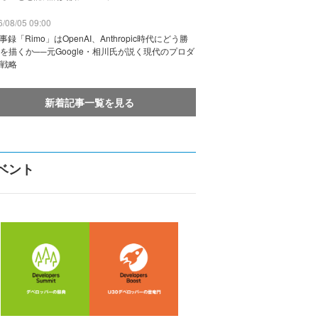
/08/05 09:00
議事録「Rimo」はOpenAI、Anthropic時代にどう勝
を描くか──元Google・相川氏が説く現代のプロダ
戦略
新着記事一覧を見る
ベント