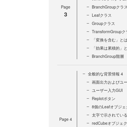
Page
BranchGroupクラ
3
Leafクラス
Groupクラス
TransformGroup
「変換を含む」と
「効果は累積的」
BranchGroup階層
全般的な背景情報 4
画面出力およびユー
ユーザー入力GUI
Replotボタン
8個のLeafオブジ
太字で示されてい
Page
4
redCubeオブジェ