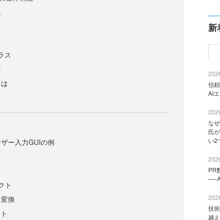
ス
新
クラス
は
2026
とは
信頼
AI
2026
なぜ
氏が
い2
ザー入力GUIの例
2026
PR
──
ェクト
2026
る変換
技術
クト
越え