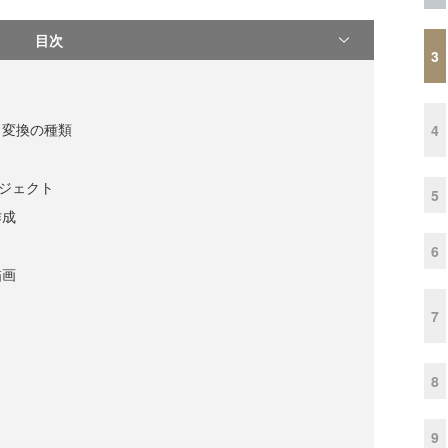
目次
3
う変換の種類
4
ブジェクト
5
作成
6
描画
7
8
9