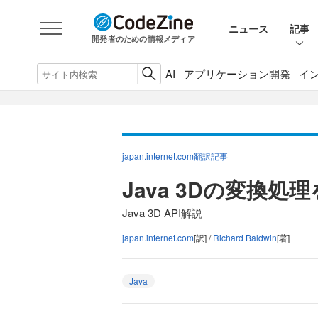
ニュース
記事
開発者のための情報メディア
AI
アプリケーション開発
イ
japan.internet.com翻訳記事
Java 3Dの変換処
Java 3D API解説
japan.internet.com
[訳] /
Richard Baldwin
[著]
Java