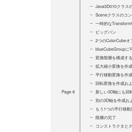
Java3D010クラ
Sceneクラスの
一時的なTransfor
ビッグバン
2つのColorCu
blueCubeGrou
変換階層を構成す
拡大縮小変換を作
平行移動変換を作
回転変換を作成お
Page
8
新しい3D軸にも回
別の3D軸を作成お
もう1つの平行移動
階層の完了
コンストラクタと