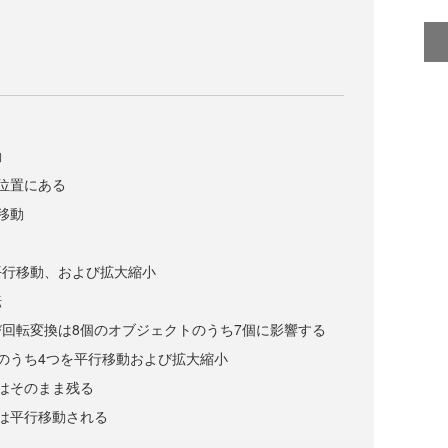
動
位置にある
移動
平行移動、および拡大縮小
転
回転変換は8個のオブジェクトのうち7個に影響する
のうち4つを平行移動および拡大縮小
はそのまま残る
は平行移動される