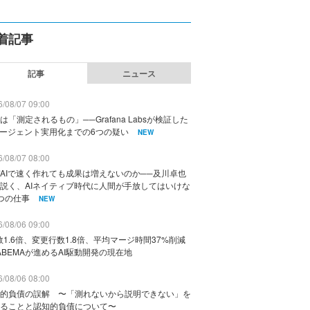
着記事
記事
ニュース
/08/07 09:00
は「測定されるもの」──Grafana Labsが検証した
エージェント実用化までの6つの疑い
NEW
/08/07 08:00
AIで速く作れても成果は増えないのか──及川卓也
説く、AIネイティブ時代に人間が手放してはいけな
つの仕事
NEW
/08/06 09:00
数1.6倍、変更行数1.8倍、平均マージ時間37%削減
ABEMAが進めるAI駆動開発の現在地
/08/06 08:00
的負債の誤解 〜「測れないから説明できない」を
ることと認知的負債について〜