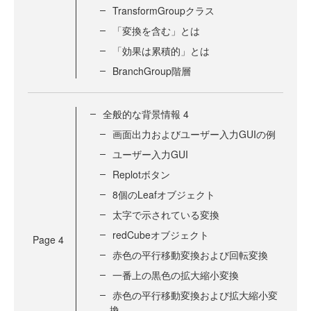
TransformGroupクラス
「変換を含む」とは
「効果は累積的」とは
BranchGroup階層
全般的な背景情報 4
画面出力およびユーザー入力GUIの例
ユーザー入力GUI
Replotボタン
8個のLeafオブジェクト
太字で示されている変換
redCubeオブジェクト
Page
4
赤色の平行移動変換および回転変換
一番上の黒色の拡大縮小変換
赤色の平行移動変換および拡大縮小変
換