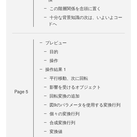
この階層関係を念頭に置く
十分な背景知識の次は、いよいよコー
ドへ
プレビュー
目的
操作
操作結果 1
平行移動、次に回転
影響を受けるオブジェクト
Page
5
回転変換の追加
図9のパラメータを使用する変換行列
個々の変換行列
合成変換行列
変換値