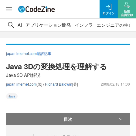
新規
ログイン
会員登録
AI
アプリケーション開発
インフラ
エンジニアの生き
japan.internet.com翻訳記事
Java 3Dの変換処理を理解する
Java 3D API解説
japan.internet.com
[訳] /
Richard Baldwin
[著]
2008/02/18 14:00
Java
目次