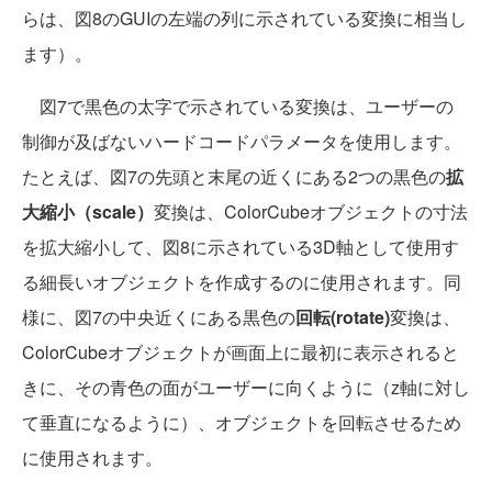
らは、図8のGUIの左端の列に示されている変換に相当し
ます）。
図7で黒色の太字で示されている変換は、ユーザーの
制御が及ばないハードコードパラメータを使用します。
たとえば、図7の先頭と末尾の近くにある2つの黒色の
拡
大縮小（scale）
変換は、ColorCubeオブジェクトの寸法
を拡大縮小して、図8に示されている3D軸として使用す
る細長いオブジェクトを作成するのに使用されます。同
様に、図7の中央近くにある黒色の
回転(rotate)
変換は、
ColorCubeオブジェクトが画面上に最初に表示されると
きに、その青色の面がユーザーに向くように（z軸に対し
て垂直になるように）、オブジェクトを回転させるため
に使用されます。