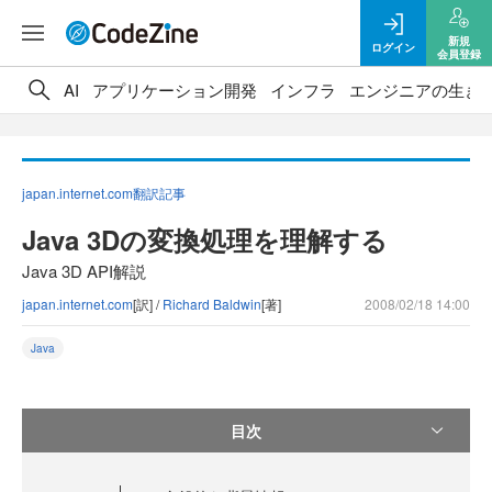
新規
ログイン
会員登録
AI
アプリケーション開発
インフラ
エンジニアの生き
japan.internet.com翻訳記事
Java 3Dの変換処理を理解する
Java 3D API解説
japan.internet.com
[訳] /
Richard Baldwin
[著]
2008/02/18 14:00
Java
目次