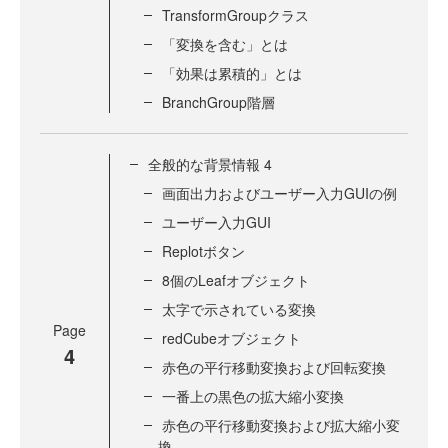
TransformGroupクラス
「変換を含む」とは
「効果は累積的」とは
BranchGroup階層
全般的な背景情報 4
画面出力およびユーザー入力GUIの例
ユーザー入力GUI
Replotボタン
8個のLeafオブジェクト
太字で示されている変換
Page
redCubeオブジェクト
4
赤色の平行移動変換および回転変換
一番上の黒色の拡大縮小変換
赤色の平行移動変換および拡大縮小変
換