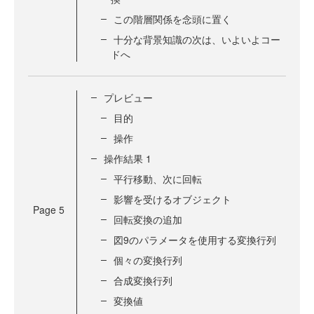
この階層関係を念頭に置く
十分な背景知識の次は、いよいよコー
ドへ
プレビュー
目的
操作
操作結果 1
平行移動、次に回転
影響を受けるオブジェクト
Page
5
回転変換の追加
図9のパラメータを使用する変換行列
個々の変換行列
合成変換行列
変換値